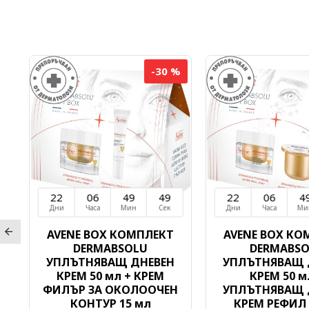
%
-30 %
22
06
49
49
22
06
4
Дни
Часа
Мин
Сек
Дни
Часа
Ми
AVENE BOX КОМПЛЕКТ
AVENE BOX КО
DERMABSOLU
DERMABS
н
УПЛЪТНЯВАЩ ДНЕВЕН
УПЛЪТНЯВАЩ 
КРЕМ 50 мл + КРЕМ
КРЕМ 50 м
ФИЛЪР ЗА ОКОЛООЧЕН
УПЛЪТНЯВАЩ 
КОНТУР 15 мл
КРЕМ РЕФИЛ 