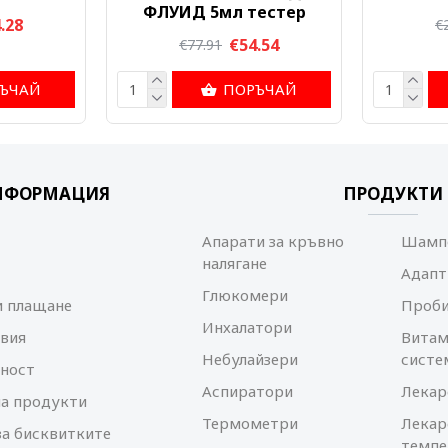
ФЛУИД 5мл тестер
.28
€
€54.54
€77.91
ЪЧАЙ
ПОРЪЧАЙ
НФОРМАЦИЯ
ПРОДУКТИ
Апарати за кръвно
Шампо
налягане
Адапт
Глюкомери
и плащане
Проб
Инхалатори
вия
Витам
Небулайзери
систе
ност
Аспиратори
Лекар
а продукти
Термометри
Лекар
за бисквитките
темпе