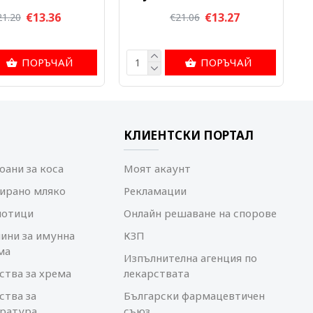
€13.36
€13.27
21.20
€21.06
ПОРЪЧАЙ
ПОРЪЧАЙ
КЛИЕНТСКИ ПОРТАЛ
ани за коса
Моят акаунт
ирано мляко
Рекламации
иотици
Онлайн решаване на спорове
ини за имунна
КЗП
ма
Изпълнителна агенция по
ства за хрема
лекарствата
ства за
Български фармацевтичен
ратура
съюз