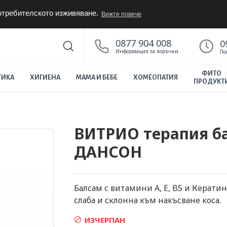
потребителското изживяване.
Вижте повече
0877 904 008
0
Информация за поръчки
По
ФИТО
ТИКА
ХИГИЕНА
МАМА И БЕБЕ
ХОМЕОПАТИЯ
ПРОДУКТ
ВИТРИО терапия ба
ДАНСОН
Балсам с витамини A, E, B5 и Керати
слаба и склонна към накъсване коса.
ИЗЧЕРПАН