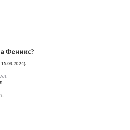
ка Феникс
?
15.03.2024).
ИАЛ.
Л.
т.