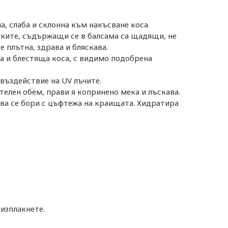
а, слаба и склонна към накъсване коса.
вките, съдържащи се в балсама са щадящи, не
е плътна, здрава и бляскава.
та и блестяща коса, с видимо подобрена
въздействие на UV лъчите.
елен обем, прави я копринено мека и лъскава.
ва се бори с цъфтежа на краищата. Хидратира
изплакнете.