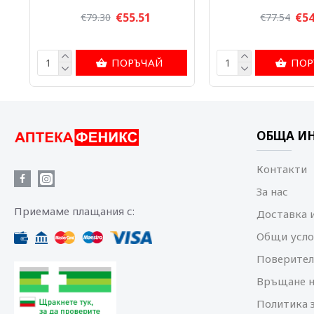
€55.51
€54
€79.30
€77.54
ПОРЪЧАЙ
ПОР
ОБЩА И
Контакти
За нас
Приемаме плащания с:
Доставка 
Общи усло
Поверител
Връщане н
Политика 