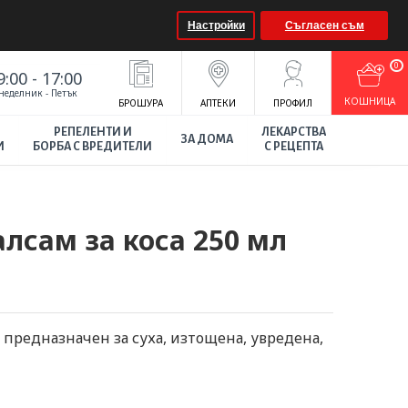
Настройки
Съгласен съм
0
9:00 - 17:00
неделник - Петък
КOШНИЦА
БРОШУРА
АПТЕКИ
ПРОФИЛ
РЕПЕЛЕНТИ И
ЛЕКАРСТВА
ЗА ДОМА
И
БОРБА С ВРЕДИТЕЛИ
С РЕЦЕПТА
лсам за коса 250 мл
н предназначен за суха, изтощена, увредена,