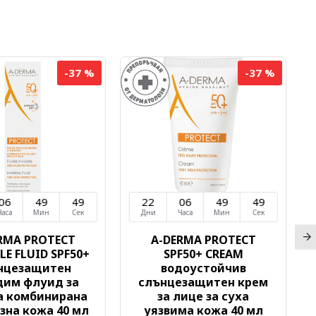
-37 %
-37 %
06
49
49
22
06
49
49
Часа
Мин
Сек
Дни
Часа
Мин
Сек
RMA PROTECT
A-DERMA PROTECT
LE FLUID SPF50+
SPF50+ CREAM
нцезащитен
водоустойчив
дим флуид за
слънцезащитен крем
а комбинирана
за лице за суха
зна кожа 40 мл
уязвима кожа 40 мл