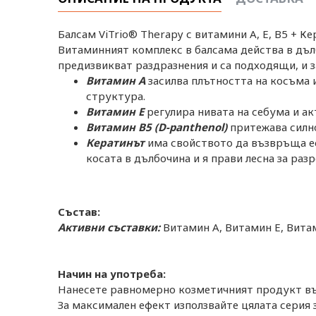
Балсам ViTrio® Therapy с витамини A, E, B5 + К
Витаминният комплекс в балсама действа в дълб
предизвикват раздразнения и са подходящи, и за 
Витамин А
засилва плътността на косъма и
структура.
Витамин Е
регулира нивата на себума и ак
Витамин В5 (D-panthenol)
притежава силно
Кератинът
има свойството да възвръща ес
косата в дълбочина и я прави лесна за разр
Състав:
Активни съставки:
Витамин А, Витамин Е, Вита
Начин на употреба:
Нанесете равномерно козметичният продукт вър
За максимален ефект използвайте цялата серия з