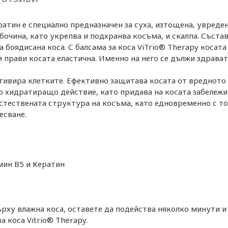
ератин е специално предназначен за суха, изтощена, увреден
очина, като укрепва и подхранва косъма, и скалпа. Съста
боядисана коса. С балсама за коса ViTrio® Therapy косата 
 прави косата еластична. Именно на него се дължи здрава
тивира клетките. Ефективно защитава косата от вредното 
 хидратиращо действие, като придава на косата забележит
тествената структура на косъма, като едновременно с то
есване.
мин В5 и Кератин
ху влажна коса, оставете да подейства няколко минути и 
а коса Vitrio® Therapy.