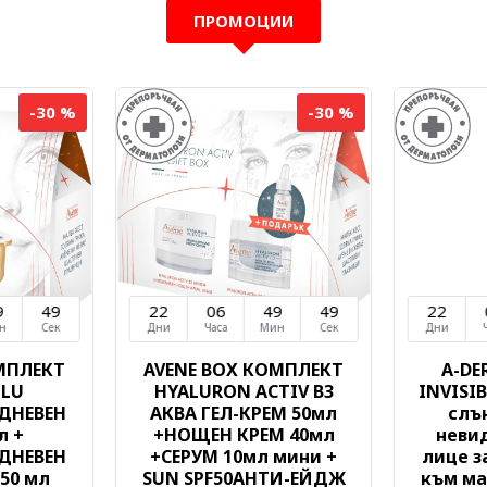
ПРОМОЦИИ
-30 %
-30 %
9
49
22
06
49
49
22
н
Сек
Дни
Часа
Мин
Сек
Дни
МПЛЕКТ
AVENE BOX КОМПЛЕКТ
A-DE
OLU
HYALURON ACTIV B3
INVISIB
ДНЕВЕН
АКВА ГЕЛ-КРЕМ 50мл
слъ
л +
+НОЩЕН КРЕМ 40мл
неви
ДНЕВЕН
+СЕРУМ 10мл мини +
лице з
50 мл
SUN SPF50АНТИ-ЕЙДЖ
към ма