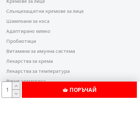
Кремове за лице
Слънцезащитни кремове за лице
Шампоани за коса
Адаптирано мляко
Пробиотици
Витамини за имунна система
Лекарства за хрема
Лекарства за температура
Виши козметика
ПОРЪЧАЙ
Bioderma козметика
© 2025 Аптека Феникс. Всички права запазени.
Дигитален маркетинг и реклама от Neton.BG
Изработка на сайт