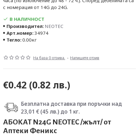
часа (по изключение до 48 - 72 ч.). Според дебелината са
с номерация от 14G до 24G.
В НАЛИЧНОСТ
Производител:
NEOTEC
Арт.номер:
34974
Тегло:
0.00кг
На база 0 отзива.
-
Напишете отзив
€0.42
(0.82 лв.)
Безплатна доставка при поръчки над
23,01 € (45 лв.) до 1 кг.
АБОКАТ N24G NEOTEC /жълт/ от
Аптеки Феникс