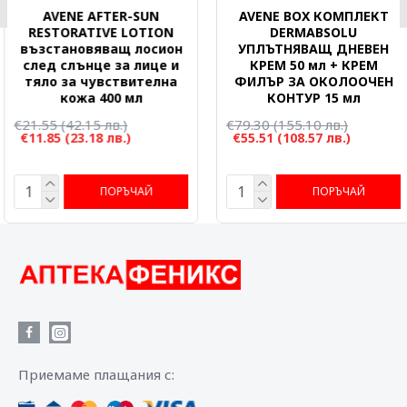
AVENE AFTER-SUN
AVENE BOX КОМПЛЕКТ
RESTORATIVE LOTION
DERMABSOLU
възстановяващ лосион
УПЛЪТНЯВАЩ ДНЕВЕН
след слънце за лице и
КРЕМ 50 мл + КРЕМ
тяло за чувствителна
ФИЛЪР ЗА ОКОЛООЧЕН
кожа 400 мл
КОНТУР 15 мл
€21.55
(42.15 лв.)
€79.30
(155.10 лв.)
€11.85
(23.18 лв.)
€55.51
(108.57 лв.)
ПОРЪЧАЙ
ПОРЪЧАЙ
Приемаме плащания с: