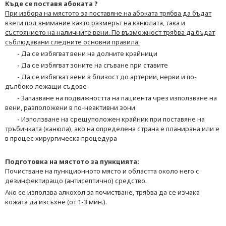
Къде се поставя абоката ?
При избора на мястото за поставяне на абоката трябва да бъдат
взети под внимание както размерът на канюлата, така и
състоянието на наличните вени. По възможност трябва да бъдат
съблюдавани следните основни правила:
-
Да се избягват вени на долните крайници
-
Да се избягват зоните на сгъване при ставите
-
Да се избягват вени в близост до артерии, нерви и по-
дълбоко лежащи съдове
-
Запазване на подвижността на пациента чрез използване на
вени, разположени в по-неактивни зони
-
Използване на срещуположен крайник при поставяне на
тръбичката (канюла), ако на определена страна е планирана или е
в процес хирургическа процедура
Подготовка на мястото за пункцията:
Почистване на пункционното място и областта около него с
дезинфектиращо (антисептично) средство.
Ако се използва алкохол за почистване, трябва да се изчака
кожата да изсъхне (от 1-3 мин.).