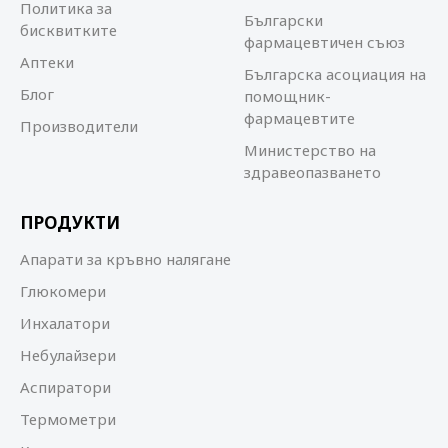
Политика за
Български
бисквитките
фармацевтичен съюз
Аптеки
Българска асоциация на
Блог
помощник-
фармацевтите
Производители
Министерство на
здравеопазването
ПРОДУКТИ
Апарати за кръвно налягане
Глюкомери
Инхалатори
Небулайзери
Аспиратори
Термометри