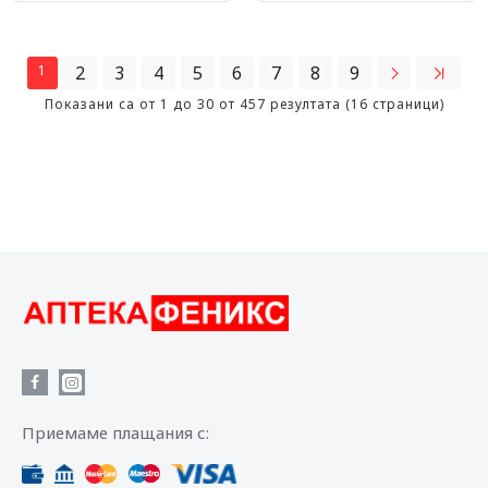
1
2
3
4
5
6
7
8
9
Показани са от 1 до 30 от 457 резултата (16 страници)
Приемаме плащания с: