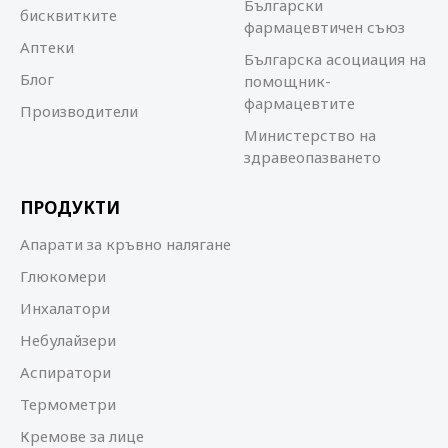
Български
бисквитките
фармацевтичен съюз
Аптеки
Българска асоциация на
Блог
помощник-
фармацевтите
Производители
Министерство на
здравеопазването
ПРОДУКТИ
Апарати за кръвно налягане
Глюкомери
Инхалатори
Небулайзери
Аспиратори
Термометри
Кремове за лице