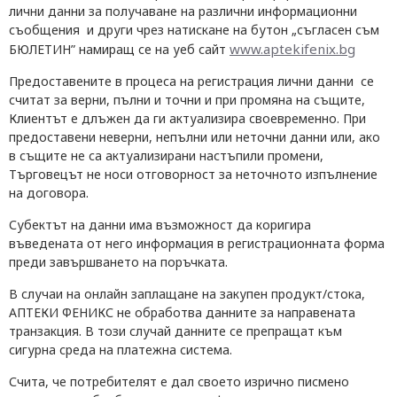
лични данни за получаване на различни информационни
съобщения и други чрез натискане на бутон „съгласен съм
www.aptekifenix.bg
БЮЛЕТИН” намиращ се на уеб сайт
Предоставените в процеса на регистрация лични данни се
считат за верни, пълни и точни и при промяна на същите,
Клиентът е длъжен да ги актуализира своевременно. При
предоставени неверни, непълни или неточни данни или, ако
в същите не са актуализирани настъпили промени,
Търговецът не носи отговорност за неточното изпълнение
на договора.
Субектът на данни има възможност да коригира
въведената от него информация в регистрационната форма
преди завършването на поръчката.
В случаи на онлайн заплащане на закупен продукт/стока,
АПТЕКИ ФЕНИКС не обработва данните за направената
транзакция. В този случай данните се препращат към
сигурна среда на платежна система.
Счита, че потребителят е дал своето изрично писмено