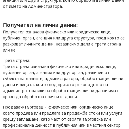
агенция или друга структура, която обработва лични данни
от името на Администратора.
Получател на лични данни:
Получател означава физическо или юридическо лице,
публичен орган, агенция или друга структура, пред която се
разкриват личните данни, независимо дали е трета страна
или не.
Трета страна:
Трета страна означава физическо или юридическо лице,
публичен орган, агенция или друг орган, различен от
субекта на данните, администратора, обработващия лични
данни и лицата, които под прякото ръководство на
администратора или на обработващия лични данни имат
право да обработват личните данни.
Продавач/Търговец
- физическо или юридическо лице,
което продава или предлага за продажба стоки или услуги
срещу заплащане, като част от своята търговска или
професионална дейност в публичния или в частния сектор.