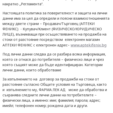
накратко „Регламента“.
Настоящата политика за поверителност и защита на лични
данни има за цел да определи и поясни взаимоотношенията
между двете страни – Продавач/Търговец (АПТЕКИ
ФЕНИКС) - Купувач/Клиент (ФИЗИЧЕСКО/ЮРИДИЧЕСКО
ЛИЦЕ), възникващи при осъществяването на продажба на
стоки от разстояние посредством електронен магазин
www.aptekifenix.bg
АПТЕКИ ФЕНИКС с електронен адрес–
Под лични данни следва да се разбира всяка информация,
която се отнася до потребителя – физическо лице и чрез
която същият може да бъде идентифициран. Категории
лични данни, които обработваме
За изпълнението на договор за продажби на стоки от
разстояние
съгласно
Общи
те
условия
на Търговеца
, както
и изпълнението му, ФАРМА ЛЕК АД може да обработва и
съхранява следните лични данни на потребителите –
физически лица, а именно: име; фамилия; парола; адрес;
имейл; телефонен номер; рождена дата и други.