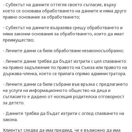
- С
убектът на данните оттегля своето съгласие, върху
което се основава обработването на данните и няма друго
правно основание за обработването;
- С
убектът на данните възразява срещу обработването и
няма законни основания за обработването, които да имат
преимущество;
- Личните данни са били обработвани незаконосъобразно;
- Л
ичните данни трябва да бъдат изтрити с цел спазването
на правно задължение по правото на Съюза или правото на
държава-членка, което се прилага спрямо администратора.
- Л
ичните данни са били събрани във връзка с предлагането
на услуги на информационното общество на деца и
съгласието е дадено от носещия родителска отговорност
за детето.
- Данните трябва да бъдат изтрити с оглед спазването на
закона.
Клиентът следва да
има предвид, че е възможно да има