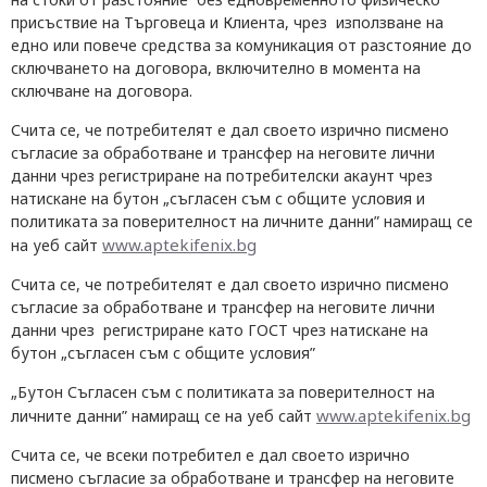
присъствие на Търговеца и Клиента, чрез използване на
едно или повече средства за комуникация от разстояние до
сключването на договора, включително в момента на
сключване на договора.
Счита се, че потребителят е дал своето изрично писмено
съгласие за обработване и трансфер на неговите лични
данни чрез регистриране на потребителски акаунт чрез
натискане на бутон „съгласен съм с общите условия и
политиката за поверителност на личните данни” намиращ се
www.aptekifenix.bg
на уеб сайт
Счита се, че потребителят е дал своето изрично писмено
съгласие за обработване и трансфер на неговите лични
данни чрез регистриране като ГОСТ чрез натискане на
бутон „съгласен съм с общите условия”
„Бутон Съгласен съм с политиката за поверителност на
www.aptekifenix.bg
личните данни” намиращ се на уеб сайт
Счита се, че всеки потребител е дал своето изрично
писмено съгласие за обработване и трансфер на неговите