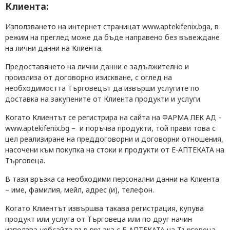
Клиента:
Използването на интернет страницат www.aptekifenix.bgа, в
режим на преглед може да бъде направено без въвеждане
на лични данни
на Клиента.
Предоставянето на лични данни е задължително и
произлиза от договорно изискване, с оглед на
необходимостта
Търговецът д
а извърши услугите по
доставка на закупените от
Клиента
продукти и услуги.
Когато
Клиентът
се регистрира на сайта на ФАРМА ЛЕК АД -
www.aptekifenix.bg – и поръчва продукти,
той
прави това с
цел реализиране на преддоговорни и договорни отношения,
насочени към покупка на стоки и продукти от Е
-АПТЕКАТА на
Търговеца.
В тази връзка са необходими персонални данни
на Клиента
– име, фамилия, мейл, адрес (и), телефон.
Когато
Клиентът
извършва такава регистрация, купува
продукт или услуга от
Търговеца
или по друг начин
използва уебсайта във връзка с Е
-АПТЕКАТА на Търговеца,