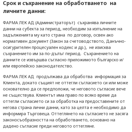
Срок и съхранение на обработването на
личните данни:
ФАРМА ЛЕК АД (Администраторът) съхранява личните
данни на субекта за период, необходим за изпълнение на
задълженията му като страна по договор, освен ако
нормативен документ (Закон за счетоводството, Данъчно-
осигурителен процесуален кодекс и др.), не изисква
съхранението им за по-дълъг период. Съхранението на
данните се извършва съгласно приложимото българско и/
или европейско законодателство.
ФАРМА ЛЕК АД продължава да обработва информация
за
Клиента,
докато
същият
не оттегли съгласие
то си
или може
основателно да се предположи, че
неговото
съгласие вече
не съществува. Клиентът има право по всяко време да
оттегли съгласието си за обработка на предоставените от
негова страна лични данни, като за целта е необходимо да
информира Търговеца. Оттеглянето на съгласието не засяга
законосъобразността на обработването, основано на
дадено съгласие преди неговото оттегляне.