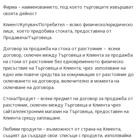
Фирма
– наименованието, под което търговците извършват
своята дейност
Клиент/Купувач/Потребител
– всяко физическо/юридическо
лице, което придобива стоката, предоставена от
Продавача/Търговеца.
Договор за продажба на стока от разстояние
– всеки
договор, сключен между Търговеца и Клиента за продажба
на стоки от разстояние без едновременното физическо
присъствие на Търговеца и Клиента, чрез използване на
едно или повече средства за комуникация от разстояние до
сключването на договора, включително в момента на
сключване на договора.
Стока/Продукт
– всеки предмет на договор за продажба от
разстояние, сключен между Търговеца и Клиента чрез
сайта/електронния магазин на Търговеца, предоставен на
Клиента срещу заплащане.
Любими продукти
– възможност от страна на Клиента,
същият да създаде свои списъци с продукти, използвайки