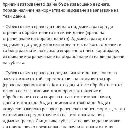
причини изтриването да не бъде извършено веднага,
поради наличие на нормативно изискване за запазване на
тези данни.
- Субектът има право да поиска от администратора да
ограничи обработването на лични данни (право на
ограничаване на обработването). Администраторът е
задължен да уведоми всеки получател, на когото данните
са били разкрити, за всяко извършено от него коригиране,
изтриване и ограничаване на обработването на лични данни
на субекта.
- Субектът има право да получи личните данни, които го
засягат и които той е предоставил на администратора
(право на преносимост). Когато данните се обработват въз
основа на съгласие или договорно задължение и
обработването се извършва по автоматизиран начин,
данните могат да бъдат поискани и трябва да бъдат
получени в широко разпространен електронен формат, за да
е възможно предоставянето на тези данни на нов
администратор. Също така субектът на лични данни може
да поиска пряко прехвърляне на личните данни от един