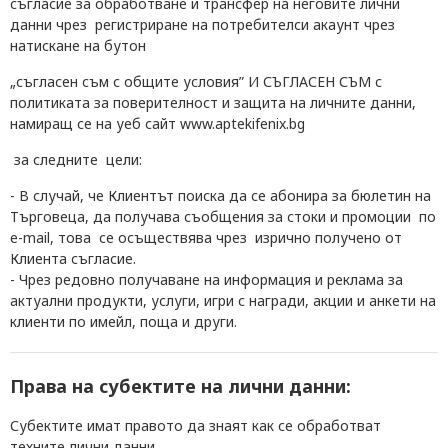
съгласие за обработване и трансфер на неговите лични
данни чрез регистриране на потребителси акаунт чрез
натискане на бутон
„съгласен съм с общите условия” И СЪГЛАСЕН СЪМ
с
политиката за поверителност
и защита
на личните данни,
намиращ се на уеб сайт www.aptekifenix.bg
за следните цели:
- В случай,
че Клиентът
поиска да се абонира
за
бюлетин
на
Търговеца
, да получава съобщения за стоки и промоции по
е-mail, това се осъществява чрез изрично получено от
Клиента
съгласие.
- Чрез редовно получаване на информация и реклама за
актуални продукти, услуги, игри с награди, акции и анкети на
клиенти по имейл, поща
и други
.
Права на субектите на лични данни:
Субектите имат правото да знаят как се обработват
техните лични данни.