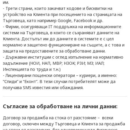
им.
- Трети страни, които закачват кодове и бисквитки на
устройство на Клиента при посещението на страницата на
Търговеца, като например Google, Facebook и др.
- Фирми, осигуряващи IT поддръжка на информационните
системи на Търговеца, в които се съхраняват данните на
Клиента. Достъпът им до данните в системите е с цел
нормално и защитено функциониране на същите, а с това и
защита на предоставените за обработване данни.
- Държавни институции с оглед изпълнение на нормативно
задължение (НОИ, НАП, МВР; НЗОК; РЗИ; МЗ; ИАЛ;
Инспекцията по труда и т.н.)
- Л
ицензирани пощенски оператори – куриери, а именно:
“Спиди” и “Еконт”. В тези случаи потребителят може да
получава SMS известия или обаждания.
Съгласие за обработване на лични данни:
Договор за продажба на стока от разстояние – всеки
договор, сключен между Търговеца и Клиента за продажба
на стоки от разстояние без едновременното физическо