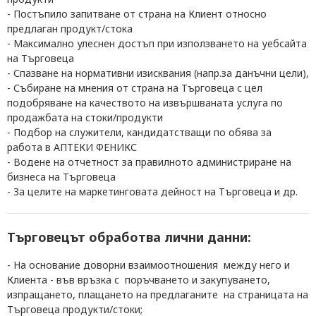
- П
остъпило запитване от страна на Клиент относно
предлаган продукт/стока
- М
аксимално улеснен достъп при използването на уебсайта
на Търговеца
- С
пазване на нормативни изисквания (напр.за данъчни цели),
- С
ъбиране на мнения от страна на Търговеца с цел
подобряване на качеството на извършваната услуга по
продажбата на стоки/продукти
- П
одбор на служители, кандидатстващи по обява за
работа в АПТЕКИ ФЕНИКС
- В
одене на отчетност за правилното администриране на
бизнеса на Търговеца
- З
а целите на маркетинговата дейност на Търговеца и др.
Търговецът обработва лични данни:
- На основание доворни взаимоотношения между него и
Клиента - във връзка с поръчването и закупуването,
изпращането, плащането на предлаганите на страницата на
Търговеца продукти/стоки;