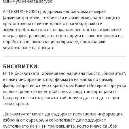
минимум нейната загуба .
АПТЕКИ ФЕНИКС предприема необходимите мерки
(административни, технически и физически), за да защити
предоставените лични данни от загуба, кражба и
злоупотреба, както и от неправомерен достъп, изменение
или разпространение, както и от други незаконни форми на
обработване, включващи разкриване, промяна или
унищожаване на данните.
БИСКВИТКИ:
HTTP бисквитката, обикновено наричана просто „бисквитка“,
е пакет информация, под формата на малък по размер
файл, изпратен от уеб сървър към Вашия Интернет браузър
на електронното ви устройство, а след това връщани от
браузъра всеки път, когато той получи достъп до същия
този сървър.
„Бисквитките“ могат да съдържат произволна информация,
избрана от сървъра, и се използват да поддържат
състоянието на HTTP транзакциите, които иначе са „без