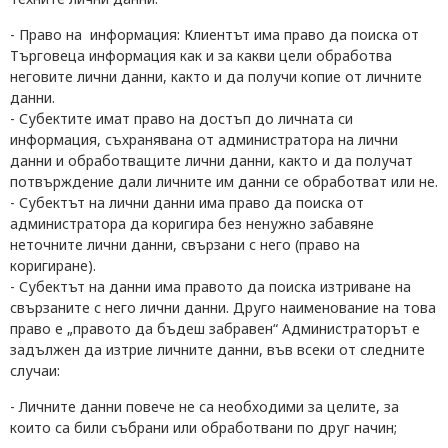
- Право на информация:
Клиентът
има право да поиска от
Търговеца
информация как и за какви цели обработва
неговите
лични данни, както и да получи копие от личните
данни.
- Субектите имат право на достъп до личната си
информация, съхранявана от администратора на лични
данни и обработващите лични данни, както и да получат
потвърждение дали личните им данни се обработват или не.
- Субектът на лични данни има право да поиска от
администратора да коригира без ненужно забавяне
неточните лични данни, свързани с него (право на
коригиране).
- Субектът на данни има правото да поиска изтриване на
свързаните с него лични данни. Друго наименование на това
право е „правото да бъдеш забравен“ Администраторът е
задължен да изтрие личните данни, във всеки от следните
случаи:
- Л
ичните данни повече не са необходими за целите, за
които са били събрани или обработвани по друг начин;