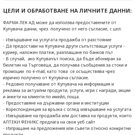
ЦЕЛИ И ОБРАБОТВАНЕ НА ЛИЧНИТЕ ДАННИ:
ФАРМА ЛЕК АД може да използва предоставените от
Купувача
данни, чрез получено от
него
съгласие, с цел:
- Извършване на услугата продажба от разстояние
- Да предостави
на Купувача
други съпътстващи услуги -
куриер, наложен платеж, разплащане по банков път
- В случай, ако
Купувачът
поиска, да
бъде абониран
за
бюлетин
на Търговеца
, да получава съобщения за стоки и
промоции по е-mail,
като
това се осъществява чрез
изрично получено от
Купувача
съгласие.
- Р
едовно получаване
от Купувача
на информация и
реклама за актуални продукти, услуги, игри с награди, акции
и анкети на клиенти по имейл, поща.
- П
редоставяне на
държавни органи и институции
- К
ореспонденция за връзка с
оглед
извършване на услугата
- И
звършване на продажба или доставка на продукти, които
АПТЕКИ ФЕНИКС предлага на своя уеб сайт
- И
зпращане на предложения или съвети относно конкретни
продукти