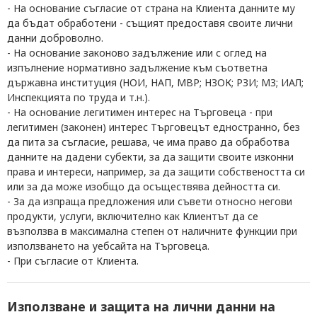
- На основание съгласие от страна на Клиента данните му
да бъдат обработени - същият предоставя своите лични
данни доброволно.
- На основание законово задължение или с оглед на
изпълнение нормативно задължение към съответна
държавна институция (НОИ, НАП, МВР; НЗОК; РЗИ; МЗ; ИАЛ;
Инспекцията по труда и т.н.).
- На основание легитимен интерес на Търговеца - при
легитимен (законен) интерес Търговецът едностранно, без
да пита за съгласие, решава, че има право да обработва
данните на дадени субекти, за да защити своите изконни
права и интереси, например, за да защити собствеността
си
или за да може изобщо да осъществява дейността си.
- За
да
изпраща
предложения или съвети относно
негови
продукти, услуги, включително как
Клиентът
да се
възползва в максимална степен от наличните функции при
използването на
уебсайта на Търговеца.
- При
съгласие
от Клиента
.
Използване и защита на лични данни
на