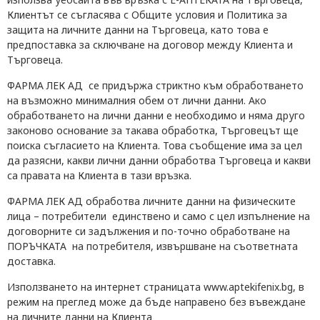
Клиентът
се съгласява с
О
бщи
те
условия и П
олитика
за
защита на личните данни на Търговеца,
като това е
предпоставка за сключване на договор между
Клиента и
Търговеца
.
ФАРМА ЛЕК АД се придържа стриктно към обработването
на възможно минималния обем от лични данни. Ако
обработването на лични данни е необходимо и няма друго
законово основание за такава обработка,
Търговецът
ще
поиска
съгласието на Клиента.
Това съобщение има за цел
да разясни, какви лични данни обработва
Търговеца
и какви
са права
та на Клиента
в тази връзка.
ФАРМА ЛЕК АД обработва личните данни на физическите
лица – потребители единствено и само с цел изпълнение на
договорните си задължения и по-точно обработване на
ПОРЪЧКАТА на потребителя, извършване на съответната
доставка.
Използването на интернет страницата www.aptekifenix.bg, в
режим на преглед може да бъде направено без въвеждане
на лични
те
данни
на Клиента