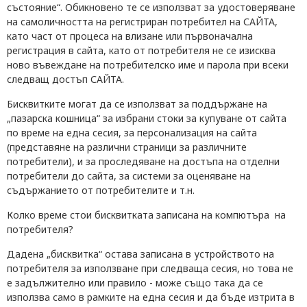
състояние“. Обикновено те се използват за удостоверяване
на самоличността на регистриран потребител на САЙТА,
като част от процеса на влизане или първоначална
регистрация в сайта, като от потребителя не се изисква
ново въвеждане на потребителско име и парола при всеки
следващ достъп САЙТА.
Бисквитките могат да се използват за поддържане на
„пазарска кошница“ за избрани стоки за купуване от сайта
по време на една сесия, за персонализация на сайта
(представяне на различни страници за различните
потребители), и за проследяване на достъпа на отделни
потребители до сайта, за системи за оценяване на
съдържанието от потребителите и т.н.
Колко време стои бисквитката записана на компютъра на
потребителя?
Дадена „бисквитка“ остава записана в устройството на
потребителя за използване при следваща сесия, но това не
е задължително или правило - може също така да се
използва само в рамките на една сесия и да бъде изтрита в