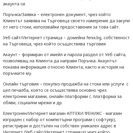
акаунта си.
Поръчка/Заявка
– електронен документ, чрез който
Клиентът заявява на Търговеца своето намерение да закупи
от него стоки, използвайки предоставения за това сайт.
Уеб сайт/Интернет страница
– домейна fenix.bg, собственост
на Търговеца, чрез който осъществява търговия.
Акаунт
– формиран от имейл и парола раздел от Уеб сайта,
позволяващ на Клиента да направи Поръчка. Акаунтът
показва информация относно Клиента, както и история на
поръчките му.
Онлайн търговия
– покупко-продажба на стоки или услуги с
цел печалба, която се осъществява основно чрез
електронни магазини, онлайн платформи /, платформа за
обяви, социални мрежи и др.
Електронен/Интернет магазин АПТЕКИ ФЕНИКС
- магазин
изграден с набор от компютърни програми ( софтуер),
регистриран и достъпен на собствен уникален адрес в
Интернет (Уеб сайт/Интернет страница) чрез който