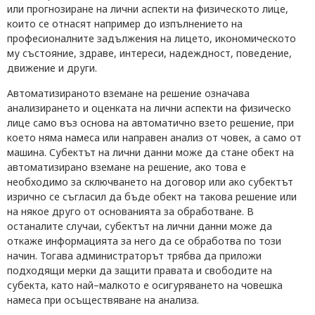
или прогнозиране на лични аспекти на физическото лице,
които се отнасят например до изпълнението на
професионалните задължения на лицето, икономическото
му състояние, здраве, интереси, надеждност, поведение,
движение и други.
Автоматизираното вземане на решение означава
анализирането и оценката на лични аспекти на физическо
лице само въз основа на автоматично взето решение, при
което няма намеса или направен анализ от човек, а само от
машина. Субектът на лични данни може да стане обект на
автоматизирано вземане на решение, ако това е
необходимо за сключването на договор или ако субектът
изрично се съгласил да бъде обект на такова решение или
на някое друго от основанията за обработване. В
останалите случаи, субектът на лични данни може да
откаже информацията за него да се обработва по този
начин. Тогава администраторът трябва да приложи
подходящи мерки да защити правата и свободите на
субекта, като най–малкото е осигуряването на човешка
намеса при осъществяване на анализа.