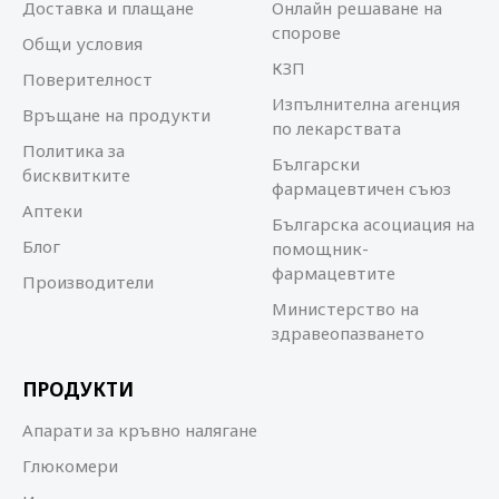
Доставка и плащане
Онлайн решаване на
спорове
Общи условия
КЗП
Поверителност
Изпълнителна агенция
Връщане на продукти
по лекарствата
Политика за
Български
бисквитките
фармацевтичен съюз
Аптеки
Българска асоциация на
Блог
помощник-
фармацевтите
Производители
Министерство на
здравеопазването
ПРОДУКТИ
Апарати за кръвно налягане
Глюкомери