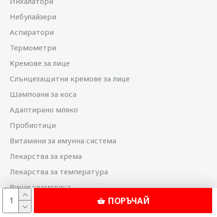
Инхалатори
Небулайзери
Аспиратори
Термометри
Кремове за лице
Слънцезащитни кремове за лице
Шампоани за коса
Адаптирано мляко
Пробиотици
Витамини за имунна система
Лекарства за хрема
Лекарства за температура
Виши козметика
ПОРЪЧАЙ
Bioderma козметика