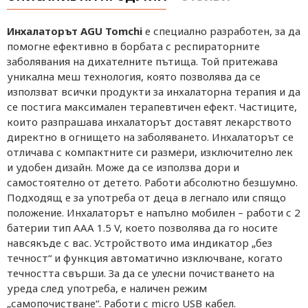
Инхалаторът AGU Tomchi
е специално разработен, за да
помогне ефективно в борбата с респираторните
заболявания на дихателните пътища. Той притежава
уникална меш технология, която позволява да се
използват всички продукти за инхалаторна терапия и да
се постига максимален терапевтичен ефект. Частиците,
които разпрашава инхалаторът доставят лекарството
директно в огнището на заболяването. Инхалаторът се
отличава с компактните си размери, изключително лек
и удобен дизайн. Може да се използва дори и
самостоятелно от детето. Работи абсолютно безшумно.
Подходящ е за употреба от деца в легнало или спящо
положение. Инхалаторът е напълно мобилен – работи с 2
батерии тип ААА 1.5 V, което позволява да го носите
навсякъде с вас. Устройството има индикатор „без
течност“ и функция автоматично изключване, когато
течността свърши. За да се улесни почистването на
уреда след употреба, е наличен режим
„самопочистване“. Работи с micro USB кабел.