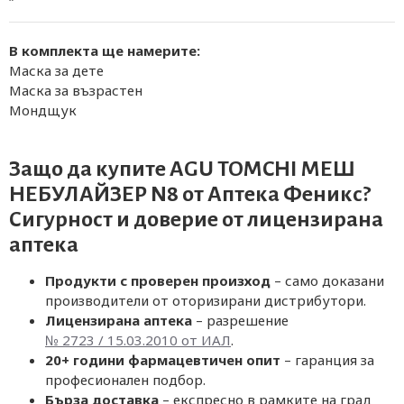
В комплекта ще намерите:
Маска за дете
Маска за възрастен
Мондщук
Защо да купите AGU TOMCHI МЕШ
НЕБУЛАЙЗЕР N8 от
Аптека Феникс
?
Сигурност и доверие от лицензирана
аптека
Продукти с проверен произход
– само доказани
производители от оторизирани дистрибутори.
Лицензирана аптека
– разрешение
№ 2723 / 15.03.2010 от ИАЛ
.
20+ години фармацевтичен опит
– гаранция за
професионален подбор.
Бърза доставка
– експресно в рамките на град