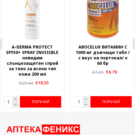
A-DERMA PROTECT
ABOCELUX ВИТАМИН C
SPF50+ SPRAY INVISIBLE
1000 мг дъвчащи табл /
невидим
с вкус на портокал/ х
слънцезащитен спрей
60 бр
за тяло за всеки тип
€7.29
€6.78
кожа 200 мл
€29.44
€18.55
ПОРЪЧАЙ
ПОРЪЧАЙ