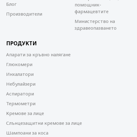
Блог
помощник-
фармацевтите
Производители
Министерство на
здравеопазването
ПРОДУКТИ
Апарати за кръвно налягане
Глюкомери
Инхалатори
Небулайзери
Аспиратори
Термометри
Кремове за лице
Слънцезащитни кремове за лице
Шампоани за коса