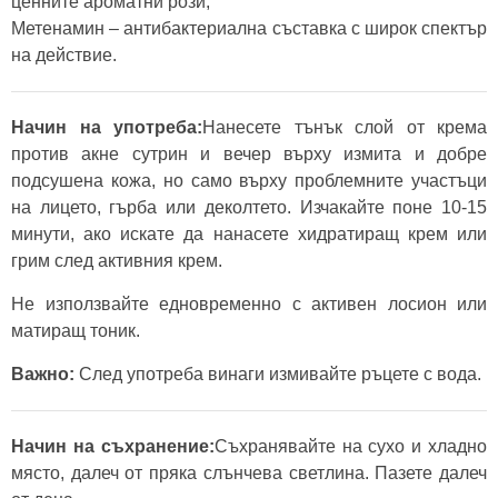
ценните ароматни рози;
Метенамин – антибактериална съставка с широк спектър
на действие.
Начин на употреба:
Нанесете тънък слой от крема
против акне сутрин и вечер върху измита и добре
подсушена кожа, но само върху проблемните участъци
на лицето, гърба или деколтето. Изчакайте поне 10-15
минути, ако искате да нанасете хидратиращ крем или
грим след активния крем.
Не използвайте едновременно с активен лосион или
матиращ тоник.
Важно:
След употреба винаги измивайте ръцете с вода.
Начин на съхранение:
Съхранявайте на сухо и хладно
място, далеч от пряка слънчева светлина. Пазете далеч