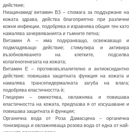
действие;
Ниацинамид/ витамин B3 – спомага за поддържане на
кожата здрава, действа благоприятно при различни
кожни инфекции, подобрява и изравнява общия тен като
намалява зачервяванията и тъмните петна;
Витамин А – има подхранващо, освежаващо и
подмладяващо действие; стимулира и активира
възобновяването на клетките, подсилва
колагеногенезата на кожатa;
Витамин Е – противовъзпалително и антиоксидантно
действие; повишава защитната функция на кожата и
намалява трансепидермалната загуба на влага;
подобрява еластичността ѝ;
Глицерин – омекотява, овлажнява и повишава
еластичността на кожата, предпазва я от изсушаване и
повишава защитната ѝ функция;
Органична вода от Роза Дамасцена – органична
тонизираща и овлажняваща розова вода от една от най-