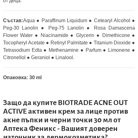
от деца.
Състав:
Aqua ● Paraffinum Liquidum ● Cetearyl Alcohol ●
Peg-30 Lanolin ● Peg-75 Lanolin ● Rosa Damascena
Flower Water ● Niacinamide ● Glycerin ● Dimethicone ●
Tocopheryl Acetate ● Retinyl Palmitate ● Titanium Dioxide ●
Tetrasodium Edta ● Methenamine ● Parfum ● Limonene ●
Citronellol ● Geraniol ● Linalool.
Опаковка: 30 ml
Защо да купите BIOTRADE ACNE OUT
ACTIVE активен крем за лице против
акне пъпки и черни точки 30 мл от
Аптека Феникс
- Вашият доверен
източник за дермокозметика?