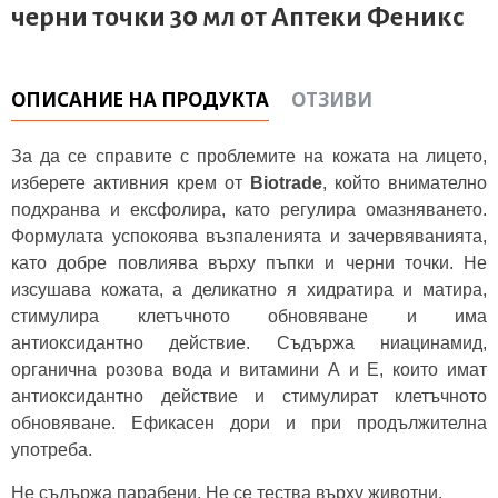
черни точки 30 мл от Аптеки Феникс
ОПИСАНИЕ НА ПРОДУКТА
ОТЗИВИ
За да се справите с проблемите на кожата на лицето,
изберете активния крем от
Biotrade
, който
внимателно
подхранва и ексфолира, като регулира омазняването.
Формулата успокоява възпаленията и зачервяванията,
като добре повлиява върху пъпки и черни точки. Не
изсушава кожата, а деликатно я хидратира и матира,
стимулира клетъчното обновяване и има
антиоксидантно действие. Съдържа ниацинамид,
органична розова вода и витамини А и Е, които имат
антиоксидантно действие и стимулират клетъчното
обновяване. Ефикасен дори и при продължителна
употреба.
Не съдържа парабени. Не се тества върху животни.