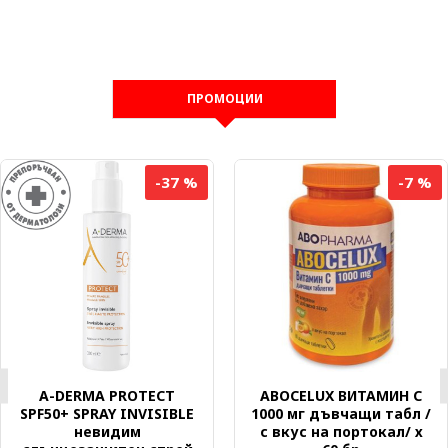
ПРОМОЦИИ
-37 %
-7 %
A-DERMA PROTECT
ABOCELUX ВИТАМИН C
SPF50+ SPRAY INVISIBLE
1000 мг дъвчащи табл /
невидим
с вкус на портокал/ х