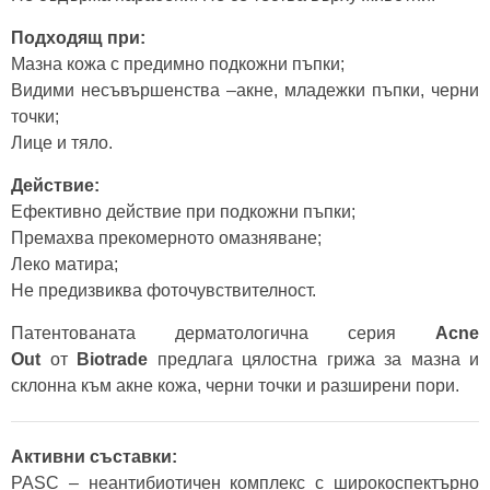
Подходящ при:
Мазна кожа с предимно подкожни пъпки;
Видими несъвършенства –акне, младежки пъпки, черни
точки;
Лице и тяло.
Действие:
Ефективно действие при подкожни пъпки;
Премахва прекомерното омазняване;
Леко матира;
Не предизвиква фоточувствителност.
Патентованата дерматологична серия
Acne
Out
от
Biotrade
предлага цялостна грижа за мазна и
склонна към акне кожа, черни точки и разширени пори.
Активни съставки:
PASC – неантибиотичен комплекс с широкоспектърно