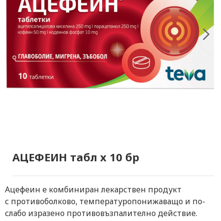
АЦЕФЕИН табл x 10 бр
Ацефеин е комбиниран лекарствен продукт
с противоболково, температуропонижаващо и по-
слабо изразено противовъзпалително действие.