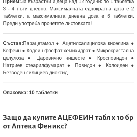
Прием:
За възрастни и деца над 12 години: по 1 таблетка
3 - 4 пъти дневно. Максималната еднократна доза е 2
таблетки, а максималната дневна доза е 6 таблетки.
Преди употреба прочетете листовката!
Състав:
Парацетамол ● Ацетилсалицилова киселина ●
Кофеин ● Кодеин фосфат хемихидрат ● Микрокристална
целулоза ● Царевично нишесте ● Кросповидон ●
Натриев стеарилфумарат ● Повидон ● Колоиден ●
Безводен силициев диоксид.
Опаковка: 10 таблетки
Защо да купите АЦЕФЕИН табл x 10 бр
от
Аптека Феникс
?