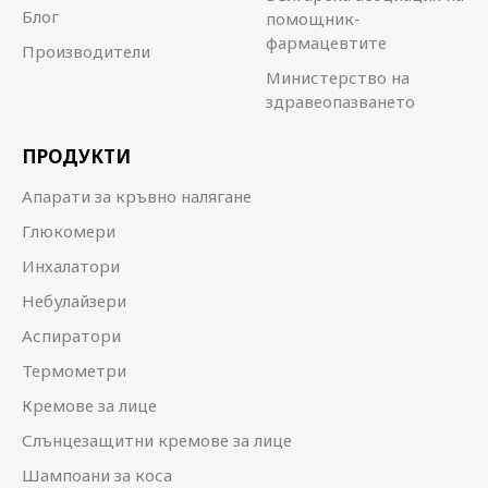
Блог
помощник-
фармацевтите
Производители
Министерство на
здравеопазването
ПРОДУКТИ
Апарати за кръвно налягане
Глюкомери
Инхалатори
Небулайзери
Аспиратори
Термометри
Кремове за лице
Слънцезащитни кремове за лице
Шампоани за коса