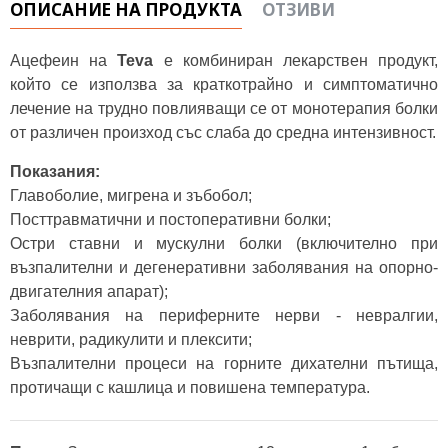
ОПИСАНИЕ НА ПРОДУКТА
ОТЗИВИ
Ацефеин на
Teva
е комбиниран лекарствен продукт,
който се използва за краткотрайно и симптоматично
лечение на трудно повлияващи се от монотерапия болки
от различен произход със слаба до средна интензивност.
Показания:
Главоболие, мигрена и зъбобол;
Посттравматични и постоперативни болки;
Остри ставни и мускулни болки (включително при
възпалителни и дегенеративни заболявания на опорно-
двигателния апарат);
Заболявания на периферните нерви - невралгии,
неврити, радикулити и плексити;
Възпалителни процеси на горните дихателни пътища,
протичащи с кашлица и повишена температура.