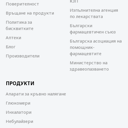
КЗП
Поверителност
Изпълнителна агенция
Връщане на продукти
по лекарствата
Политика за
Български
бисквитките
фармацевтичен съюз
Аптеки
Българска асоциация на
Блог
помощник-
фармацевтите
Производители
Министерство на
здравеопазването
ПРОДУКТИ
Апарати за кръвно налягане
Глюкомери
Инхалатори
Небулайзери