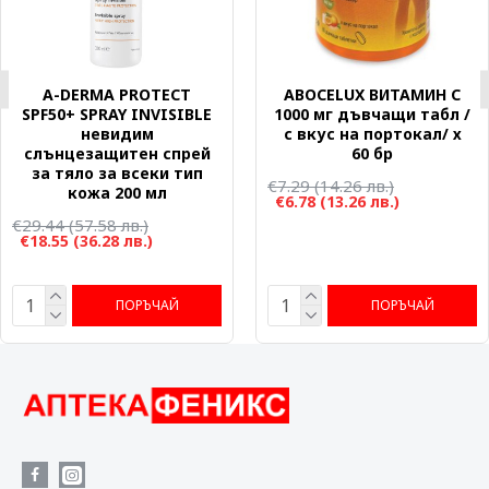
A-DERMA PROTECT
ABOCELUX ВИТАМИН C
SPF50+ SPRAY INVISIBLE
1000 мг дъвчащи табл /
невидим
с вкус на портокал/ х
слънцезащитен спрей
60 бр
за тяло за всеки тип
€7.29
(14.26 лв.)
кожа 200 мл
€6.78
(13.26 лв.)
€29.44
(57.58 лв.)
€18.55
(36.28 лв.)
ПОРЪЧАЙ
ПОРЪЧАЙ