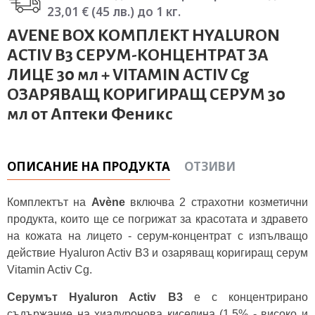
23,01 € (45 лв.) до 1 кг.
AVENE BOX КОМПЛЕКТ HYALURON
ACTIV B3 СЕРУМ-КОНЦЕНТРАТ ЗА
ЛИЦЕ 30 мл + VITAMIN ACTIV Cg
ОЗАРЯВАЩ КОРИГИРАЩ СЕРУМ 30
мл от Аптеки Феникс
ОПИСАНИЕ НА ПРОДУКТА
ОТЗИВИ
Комплектът на
Avène
включва 2 страхотни козметични
продукта, които ще се погрижат за красотата и здравето
на кожата на лицето - серум-концентрат с изпълващо
действие Hyaluron Activ B3 и озаряващ коригиращ серум
Vitamin Activ Cg.
Серумът Hyaluron Activ B3
е с концентрирано
съдържание на хиалуронова киселина (1.5% - високо и