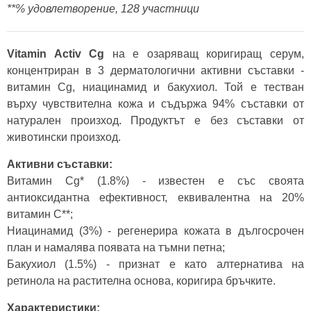
**% удовлетворение, 128 участници
Vitamin Activ Cg
на е озаряващ коригиращ серум,
концентриран в 3 дерматологични активни съставки -
витамин Cg, ниацинамид и бакухиол. Той е тестван
върху чувствителна кожа и съдържа 94% съставки от
натурален произход. Продуктът е без съставки от
животински произход.
Активни съставки:
Витамин Cg* (1.8%) - известен е със своята
антиоксидантна ефективност, еквивалентна на 20%
витамин С**;
Ниацинамид (3%) - регенерира кожата в дългосрочен
план и намалява появата на тъмни петна;
Бакухиол (1.5%) - признат е като алтернатива на
ретинола на растителна основа, коригира бръчките.
Характеристики: