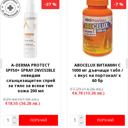
-37 %
-7 %
A-DERMA PROTECT
ABOCELUX ВИТАМИН C
SPF50+ SPRAY INVISIBLE
1000 мг дъвчащи табл /
невидим
с вкус на портокал/ х
слънцезащитен спрей
60 бр
за тяло за всеки тип
€7.29
(14.26 лв.)
кожа 200 мл
€6.78
(13.26 лв.)
€29.44
(57.58 лв.)
€18.55
(36.28 лв.)
ПОРЪЧАЙ
ПОРЪЧАЙ