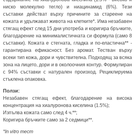
ниско молекулно тегло) и ниацинамид (6%). Тези
съставки действат върху причините за стареене на
кожата и удължават живота на клетките*. Има незабавен
стягащ ефект след 15 дни употреба и коригира бръчките,
благодарение на минималистичната си формула (само 8
съставки). Кожата е стегната, гладка и по-еластична** -
гарантирана ефикасност. Без аромат. Тестван върху
всеки тип кожа, дори и чувствителна. Подходящ за всяка
зона на лицето, дори и в околоочния контур. Формулиран
с 94% съставки с натурален произход. Рециклируема
стъклена опаковка.
Ползи:
Незабавен стягащ ефект, благодарение на висока
концентрация на хиалуронова киселина (1.5%);
Изпълва кожата само след 4 ч.**;
Коригира бръчките само за 2 седмици**.
*In vitro тест