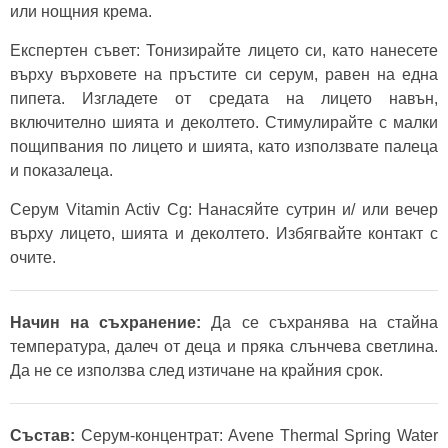
или нощния крема.
Експертен съвет: Тонизирайте лицето си, като нанесете
върху върховете на пръстите си серум, равен на една
пипета. Изгладете от средата на лицето навън,
включително шията и деколтето. Стимулирайте с малки
пощипвания по лицето и шията, като използвате палеца
и показалеца.
Серум Vitamin Activ Cg: Нанасяйте сутрин и/ или вечер
върху лицето, шията и деколтето. Избягвайте контакт с
очите.
Начин на съхранение:
Да се ​​съхранява на стайна
температура, далеч от деца и пряка слънчева светлина.
Да не се използва след изтичане на крайния срок.
Състав:
Серум-концентрат: Avene Thermal Spring Water