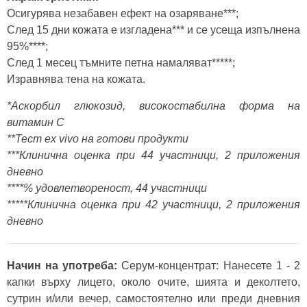
Осигурява незабавен ефект на озаряване***;
След 15 дни кожата е изгладена*** и се усеща изпълнена
95%****;
След 1 месец тъмните петна намаляват*****;
Изравнява тена на кожата.
*Аскорбил глюкозид, високостабилна форма на
витамин С
**Тест ex vivo на готови продукти
***Клинична оценка при 44 участници, 2 приложения
дневно
****% удовлетвореност, 44 участници
*****Клинична оценка при 42 участници, 2 приложения
дневно
Начин на употреба:
Серум-концентрат: Нанесете 1 - 2
капки върху лицето, около очите, шията и деколтето,
сутрин и/или вечер, самостоятелно или преди дневния