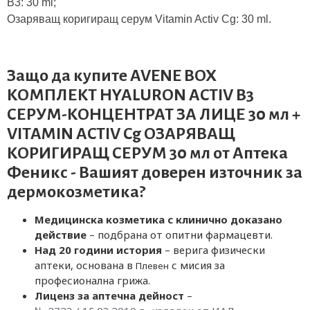
B3: 30 ml;
Озаряващ коригиращ серум Vitamin Activ Cg: 30 ml.
Защо да купите AVENE BOX
КОМПЛЕКТ HYALURON ACTIV B3
СЕРУМ-КОНЦЕНТРАТ ЗА ЛИЦЕ 30 мл +
VITAMIN ACTIV Cg ОЗАРЯВАЩ
КОРИГИРАЩ СЕРУМ 30 мл от
Аптека
Феникс
- Вашият доверен източник за
дермокозметика?
Медицинска козметика с клинично доказано
действие
– подбрана от опитни фармацевти.
Над 20 години история
– верига физически
аптеки, основана в
с мисия за
Плевен
професионална грижа.
Лиценз за аптечна дейност
–