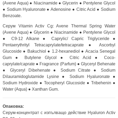
(Avene Aqua) ● Niacinamide ● Glycerin ● Pentylene Glycol
● Sodium Hyaluronate ● Adenosine ● Citric Acid ● Sodium
Benzoate.
Серум Vitamin Activ Cg: Avene Thermal Spring Water
(Avene Aqua) ● Glycerin ● Niacinamide ● Pentylene Glycol
● C9-12 Alkane ● Caprylic/ Capric Triglyceride ●
Pentaerythrityl Tetracaprylate/tetracaprate ● Ascorbyl
Glucoside ● Bakuchiol ● 1.2-hexanediol ● Acacia Senegal
Gum ● Butylene Glycol ● Citric Acid ● Coco-
caprylate/caprate ● Fragrance (Parfum) ● Glyceryl Behenate
● Glyceryl Dibehenate ● Sodium Citrate ● Sodium
Dilauramidoglutamide Lysine ● Sodium Hyaluronate ●
Sodium Hydroxide ● Tocopheryl Glucoside ● Tribehenin ●
Water (Aqua) ● Xanthan Gum.
Опаковка:
Серум-концентрат с изпълващо действие Hyaluron Activ