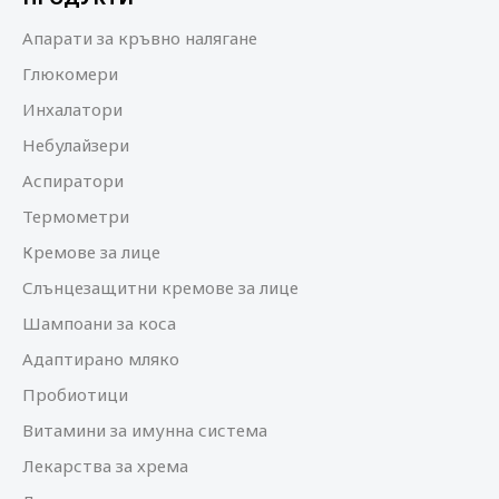
Апарати за кръвно налягане
Глюкомери
Инхалатори
Небулайзери
Аспиратори
Термометри
Кремове за лице
Слънцезащитни кремове за лице
Шампоани за коса
Адаптирано мляко
Пробиотици
Витамини за имунна система
Лекарства за хрема