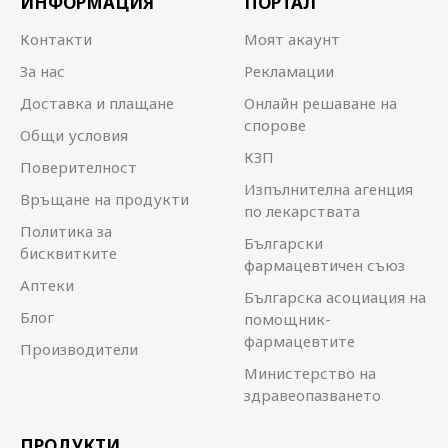
ИНФОРМАЦИЯ
ПОРТАЛ
Контакти
Моят акаунт
За нас
Рекламации
Доставка и плащане
Онлайн решаване на
спорове
Общи условия
КЗП
Поверителност
Изпълнителна агенция
Връщане на продукти
по лекарствата
Политика за
Български
бисквитките
фармацевтичен съюз
Аптеки
Българска асоциация на
Блог
помощник-
фармацевтите
Производители
Министерство на
здравеопазването
ПРОДУКТИ