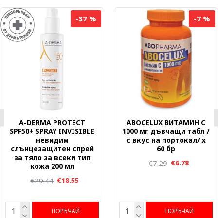
-37 %
-7 %
A-DERMA PROTECT
ABOCELUX ВИТАМИН C
SPF50+ SPRAY INVISIBLE
1000 мг дъвчащи табл /
невидим
с вкус на портокал/ х
слънцезащитен спрей
60 бр
за тяло за всеки тип
€7.29
€6.78
кожа 200 мл
€29.44
€18.55
ПОРЪЧАЙ
ПОРЪЧАЙ