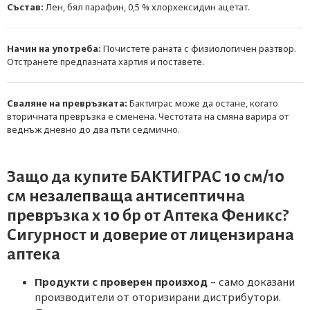
Състав:
Лен, бял парафин, 0,5 % хлорхексидин ацетат.
Начин на употреба:
Почистете раната с физиологичен разтвор.
Отстранете предпазната хартия и поставете.
Сваляне на превръзката:
Бактиграс може да остане, когато
вторичната превръзка е сменена. Честотата на смяна варира от
веднъж дневно до два пъти седмично.
Защо да купите БАКТИГРАС 10 см/10
см незалепваща антисептична
превръзка х 10 бр от
Аптека Феникс
?
Сигурност и доверие от лицензирана
аптека
Продукти с проверен произход
– само доказани
производители от оторизирани дистрибутори.