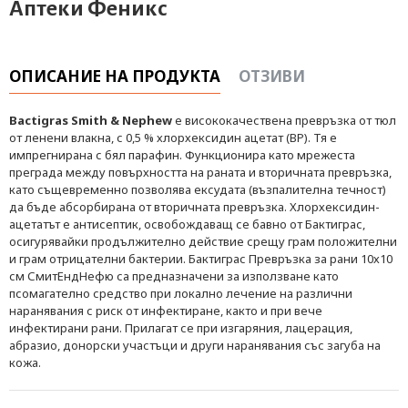
Аптеки Феникс
ОПИСАНИЕ НА ПРОДУКТА
ОТЗИВИ
Bactigras Smith & Nephew
е висококачествена превръзка от тюл
от ленени влакна, с 0,5 % хлорхексидин ацетат (ВР). Тя е
импрегнирана с бял парафин. Функционира като мрежеста
преграда между повърхността на раната и вторичната превръзка,
като същевременно позволява ексудата (възпалителна течност)
да бъде абсорбирана от вторичната превръзка. Хлорхексидин-
ацетатът е антисептик, освобождаващ се бавно от Бактиграс,
осигурявайки продължително действие срещу грам положителни
и грам отрицателни бактерии. Бактиграс Превръзка за рани 10х10
см СмитЕндНефю са предназначени за използване като
псомагателно средство при локално лечение на различни
наранявания с риск от инфектиране, както и при вече
инфектирани рани. Прилагат се при изгаряния, лацерация,
абразио, донорски участъци и други наранявания със загуба на
кожа.