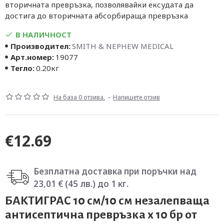
вторичната превръзка, позволявайки ексудата да
достига до вторичната абсорбираща превръзка
В НАЛИЧНОСТ
Производител:
SMITH & NEPHEW MEDICAL
Арт.номер:
19077
Тегло:
0.20кг
На база 0 отзива.
-
Напишете отзив
€12.69
Безплатна доставка при поръчки над
23,01 € (45 лв.) до 1 кг.
БАКТИГРАС 10 см/10 см незалепваща
антисептична превръзка х 10 бр от