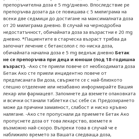
препоръчителна доза е 5 mg/дневно. Впоследствие ре
препоръчва дозата да се повишава с 5 милиграма на
всеки две седмици до достигане на максималната доза
от 20 милиграма дневно. В случай на чернодробна
недостатъчност, обичайната доза за възрастни е 20 mg
дневно. *Пациентите в старческа възраст трябва да
започнат лечение с бетаксолол с по-ниска доза,
обичайната начална доза е 5 mg веднъж дневно
Бетак
не се препоръчва при деца и юноши (под 18-годишна
възраст).
-Ако сте приели повече от необходимата доза
Бетак Ако сте приели инцидентно повече от
предписаната Ви доза, свържете се с най-близкото
спешно отделение или незабавно информирайте Вашия
лекар или фармацевт. Запомнете да вземете опаковката
и всички останали таблетки със себе си. Предозирането
може да причини замаяност, слабост и ниско кръвно
налягане. -Ако сте пропуснали да приемете Бетак Ако
пропуснете доза от това лекарство, вземете я
възможно най-скоро. Въпреки това в случай че е
наближило времето за Вашата следваща доза,