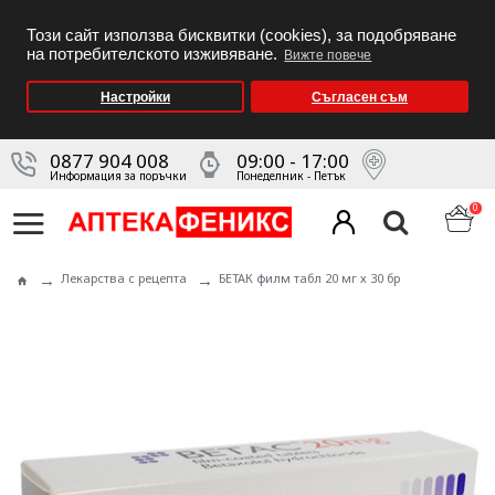
Този сайт използва бисквитки (cookies), за подобряване
на потребителското изживяване.
Вижте повече
Настройки
Съгласен съм
0877 904 008
09:00 - 17:00
Информация за поръчки
Понеделник - Петък
0
Лекарства с рецепта
БЕТАК филм табл 20 мг х 30 бр