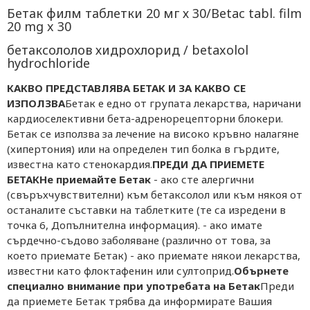
Бетак филм таблетки 20 мг х 30/Betac tabl. film
20 mg x 30
бетаксололов хидрохлорид / betaxolol
hydrochloride
КАКВО ПРЕДСТАВЛЯВА БЕТАК И ЗА КАКВО СЕ
ИЗПОЛЗВА
Бетак е едно от групата лекарства, наричани
кардиоселективни бета-адренорецепторни блокери.
Бетак се използва за лечение на високо кръвно налагяне
(хипертония) или на определен тип болка в гърдите,
известна като стенокардия.
ПРЕДИ ДА ПРИЕМЕТЕ
БЕТАК
Не приемайте Бетак
- ако сте алергични
(свъръхчувствителни) към бетаксолол или към някоя от
останалите съставки на таблетките (те са изредени в
точка 6, Допълнителна информация). - ако имате
сърдечно-съдово заболяване (различно от това, за
което приемате Бетак) - ако приемате някои лекарства,
известни като флоктафенин или султоприд.
Обърнете
специално внимание при употребата на Бетак
Преди
да приемете Бетак трябва да информирате Вашия