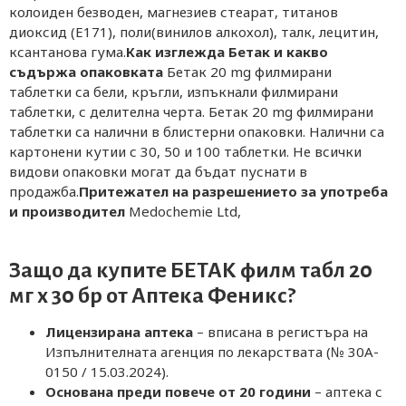
колоиден безводен, магнезиев стеарат, титанов
диоксид (Е171), поли(винилов алкохол), талк, лецитин,
ксантанова гума.
Как изглежда Бетак и какво
съдържа опаковката
Бетак 20 mg филмирани
таблетки са бели, кръгли, изпъкнали филмирани
таблетки, с делителна черта. Бетак 20 mg филмирани
таблетки са налични в блистерни опаковки. Налични са
картонени кутии с 30, 50 и 100 таблетки. Не всички
видови опаковки могат да бъдат пуснати в
продажба.
Притежател на разрешението за употреба
и производител
Medochemie Ltd,
Защо да купите БЕТАК филм табл 20
мг х 30 бр от
Аптека Феникс
?
Лицензирана аптека
– вписана в регистъра на
Изпълнителната агенция по лекарствата (№ 30A-
0150 / 15.03.2024).
Основана преди повече от 20 години
– аптека с