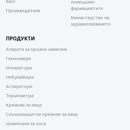
Блог
помощник-
фармацевтите
Производители
Министерство на
здравеопазването
ПРОДУКТИ
Апарати за кръвно налягане
Глюкомери
Инхалатори
Небулайзери
Аспиратори
Термометри
Кремове за лице
Слънцезащитни кремове за лице
Шампоани за коса