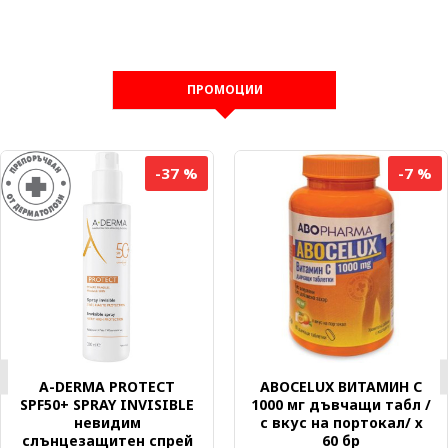
ПРОМОЦИИ
-37 %
-7 %
A-DERMA PROTECT
ABOCELUX ВИТАМИН C
SPF50+ SPRAY INVISIBLE
1000 мг дъвчащи табл /
невидим
с вкус на портокал/ х
слънцезащитен спрей
60 бр