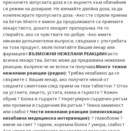
прескочете изпусната доза и се върнете към обичайния
си режим на дозиране. Не вземайте двойна доза, за да
компенсирате пропусната доза. -Ако сте спрели приема
на Бетак Много е важно да продължавате са приемате
лекарството, докато лекарят препоръчва. Не го
спирайте, ако се чувствате по-добре. -Ако имате
някакви допълнителни въпроси, свързани с употребата
на този продукт, моля попитайте Вашия лекар или
фармацевт.
ВЪЗМОЖНИ НЕЖЕЛАНИ РЕАКЦИИ
Както
всички лекарства, Бетак може да предизвика нежелани
реакции, въпреки че не всеки ги получава.
Много тежки
нежелани реакции (редки):
Трябва незабавно да се
свържете с Вашия лекар, ако получите някой от
следните симптоми след прием на тези таблетки: ? Оток
на устните, лицето, устата, езика и гърлото ? Кожен
обрив ? Болка в гърдите ? Нерегулярен сърдечен ритъм
или промени в сърдечния Ви ритъм ? Тежки замаяност
или слабост.
Чести нежелани реакции (неизискващи
незабавна медицинска интервенция):
? главоболие ?
виене на свят ? гадене, коремна болка ? умора, слабост
Ако някоя от нежеланите лекарствени реакции стане