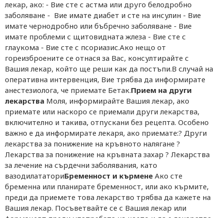
лекар, ако: - Вие сте с астма или друго белодробно
заболяване - Вие имате диабет и сте на инсулин - Вие
имате чернодробно или бъбречно заболяване - Вие
имате проблеми с щитовидната жлеза - Вие сте с
глаукома - Вие сте с псориазис.Ако нещо от
гореизброените се отнася за Вас, консултирайте с
Вашия лекар, който ще реши как да постъпи.В случай на
оперативна интервенция, Вие трябва да информирате
анестезиолога, че приемате Бетак.
Прием на други
лекарства
Моля, информирайте Вашия лекар, ако
приемате или наскоро се приемали други лекарства,
включително и такива, отпускани без рецепта. Особено
важно е да информирате лекаря, ако приемате:? Други
лекарства за понижение на кръвното налягане ?
Лекарства за понижение на кръвната захар ? Лекарства
за лечение на сърдечни заболявания, като
вазодилататори
Бременност и кърмене
Ако сте
бременна или планирате бременност, или ако кърмите,
преди да приемете това лекарство трябва да кажете на
Вашия лекар. Посъветвайте се с Вашия лекар или