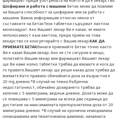
фармацевт преди употребата на което и да е лекарство.
Шофиране и работа с машини
Бетак може да повлияе
на Вашата способност за шофиране или за работа с
машини. Важна информация относно някои от
съставките на БетакТези таблетки съдържат лактоза
монохидрат. Ако Вашият лекар Ви е казал, че имате
непоносимост към лактоза, преди прием на това
лекарство се консултирайте с Вашия лекар.
КАК ДА
ПРИЕМАТЕ БЕТАК
Винаги приемайте Бетак точно както
Ви е казал Вашия лекар. Ако не сте сигурни в нещо,
попитайте Вашия лекар или фармацевт.Вашият лекар
ще Ви каже колко таблетки трябва да вземате и кога да
го правите.Вашият лекар ще реши каква доза трябва да
вземате.Като правило обичайната доза за възрастни е
20 mg дневно.*В случай на тежка бъбречна
недостатъчност, обичайно дозирането трябва да
започне с 5 милиграма, веднъж дневно. Дозата може да
се повишава с 5 милиграма на всеки две седмици до
достигане на максималната препоръчителна доза от 20
милиграма дневно. *В случай на хронична хемодиализа
(хемодиализа или перитонеална диализа), началната