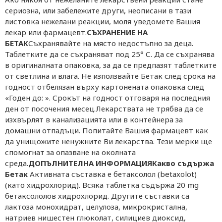
сериозна, или забележите други, неописани в тази
листовка нежелани реакции, моля уведомете Вашия
лекар или фармацевт.
СЪХРАНЕНИЕ НА
БЕТАК
Съхранявайте на място недостъпно за деца.
Таблетките да се съхраняват под 25° С. Да се съхранява
в оригиналната опаковка, за да се предпазят таблетките
от светлина и влага. Не използвайте Бетак след срока на
годност отбелязан върху картонената опаковка след
«Годен до: ». Срокът на годност отговаря на последния
ден от посочения месец.Лекарствата не трябва да се
изхвърлят в канализацията или в контейнера за
домашни отпадъци. Попитайте Вашия фармацевт как
да унищожите ненужните Ви лекарства. Тези мерки ще
спомогнат за опазване на околната
среда.
ДОПЪЛНИТЕЛНА ИНФОРМАЦИЯ
Какво съдържа
Бетак
Активната съставка е бетаксолол (betaxolot)
(като хидрохлорид). Всяка таблетка съдържа 20 mg
бетаксололов хидрохлорид. Другите съставки са
лактоза монохидрат, целулоза, микрокристална,
натриев нишестен глюколат, силициев диоксид,