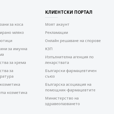
КЛИЕНТСКИ ПОРТАЛ
ани за коса
Моят акаунт
ирано мляко
Рекламации
иотици
Онлайн решаване на спорове
ини за имунна
КЗП
ма
Изпълнителна агенция по
ства за хрема
лекарствата
ства за
Български фармацевтичен
ратура
съюз
козметика
Българска асоциация на
помощник-фармацевтите
rma козметика
Министерство на
здравеопазването