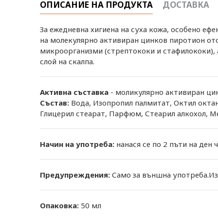
ОПИСАНИЕ НА ПРОДУКТА
ДОСТАВКА
За ежедневна хигиена на суха кожа, особено еф
на молекулярно активиран цинков пиротион отс
микроорганизми (стрептококи и стафилококи), 
слой на скалпа.
Активна съставка
- моликулярно активиран цинк
Състав:
Вода, Изопропил палмитат, Октил октан
Глицерил стеарат, Парфюм, Стеарил алкохол, Ме
Начин на употреба:
нанася се по 2 пъти на ден 
Предупреждения:
Само за външна употреба.Изб
Опаковка:
50 мл