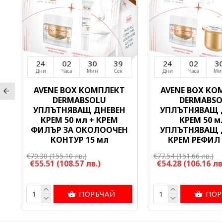
24
02
30
38
24
02
3
Дни
Часа
Мин
Сек
Дни
Часа
Ми
AVENE BOX КОМПЛЕКТ
AVENE BOX КО
DERMABSOLU
DERMABS
н
УПЛЪТНЯВАЩ ДНЕВЕН
УПЛЪТНЯВАЩ 
КРЕМ 50 мл + КРЕМ
КРЕМ 50 м
ФИЛЪР ЗА ОКОЛООЧЕН
УПЛЪТНЯВАЩ 
КОНТУР 15 мл
КРЕМ РЕФИЛ 
€79.30
(155.10 лв.)
€77.54
(151.66 лв.)
€55.51
(108.57 лв.)
€54.28
(106.16 лв
ПОРЪЧАЙ
ПОР