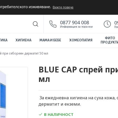
потребителското изживяване.
Вижте повече
0877 904 008
0
Информация за поръчки
По
ФИТО
ТИКА
ХИГИЕНА
МАМА И БЕБЕ
ХОМЕОПАТИЯ
ПРОДУКТ
й при себореен дерматит 50 мл
BLUE CAP спрей пр
мл
За ежедневна хигиена на суха кожа,
дерматит и екземи.
В НАЛИЧНОСТ