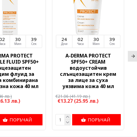
02
30
38
24
02
30
38
Часа
Мин
Сек
Дни
Часа
Мин
Сек
RMA PROTECT
A-DERMA PROTECT
LE FLUID SPF50+
SPF50+ CREAM
нцезащитен
водоустойчив
дим флуид за
слънцезащитен крем
а комбинирана
за лице за суха
зна кожа 40 мл
уязвима кожа 40 мл
46 лв.)
€21.06
(41.19 лв.)
€
26.13 лв.)
€13.27
(25.95 лв.)
ПОРЪЧАЙ
ПОРЪЧАЙ