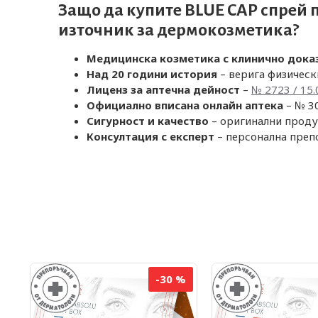
Защо да купите BLUE CAP спрей 
източник за дермокозметика?
Медицинска козметика с клинично дока
Над 20 години история
– верига физическ
Лиценз за аптечна дейност
–
№ 2723 / 15.
Официално вписана онлайн аптека
– № 30
Сигурност и качество
– оригинални проду
Консултация с експерт
– персонална преп
%
-30 %