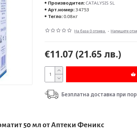
Производител:
CATALYSIS SL
Арт.номер:
34753
Тегло:
0.08кг
На база 0 отзива.
-
Напишете отз
€11.07
(21.65 лв.)
Безплатна доставка при поръч
рматит 50 мл от Аптеки Феникс