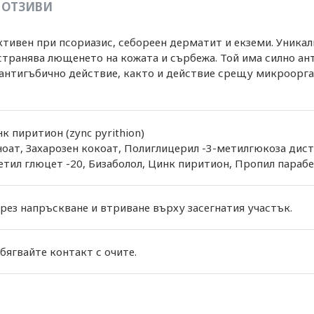
ОТЗИВИ
ективен при псориазис, себореен дерматит и екземи. Уника
транява лющенето на кожата и сърбежа. Той има силно а
антигъбично действие, както и действие срещу микроорга
 пиритион (zync pyrithion)
оат, Захарозен кокоат, Полиглицерил -3-метилгюкоза дист
тил глюцет -20, Бизаболол, Цинк пиритион, Пропил парабе
чрез напръскване и втриване върху засегнатия участък.
ягвайте контакт с очите.