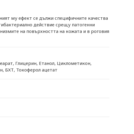
лният му ефект се дължи специфичните качества
нтибактериално действие срещу патогенни
низмите на повърхността на кожата и в роговия
еарат, Глицерин, Етанол, Циклометикон,
н, БХТ, Токоферол ацетат