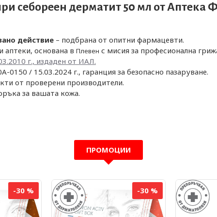
при себореен дерматит 50 мл от
Аптека 
зано действие
– подбрана от опитни фармацевти.
и аптеки, основана в
с мисия за професионална гриж
Плевен
03.2010 г., издаден от ИАЛ.
A-0150 / 15.03.2024 г., гаранция за безопасно пазаруване.
кти от проверени производители.
оръка за вашата кожа.
ПРОМОЦИИ
-30 %
-30 %