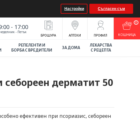
Настройки
Съгласен съм
0
9:00 - 17:00
неделник - Петък
КOШНИЦА
БРОШУРА
АПТЕКИ
ПРОФИЛ
РЕПЕЛЕНТИ И
ЛЕКАРСТВА
ЗА ДОМА
И
БОРБА С ВРЕДИТЕЛИ
С РЕЦЕПТА
и себореен дерматит 50
 особено ефективен при псориазис, себореен