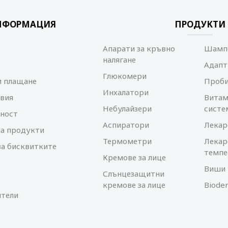
НФОРМАЦИЯ
ПРОДУКТИ
Апарати за кръвно
Шампо
налягане
Адапт
Глюкомери
и плащане
Проб
Инхалатори
вия
Витам
Небулайзери
систе
ност
Аспиратори
Лекар
а продукти
Термометри
Лекар
за бисквитките
темпе
Кремове за лице
Виши 
Слънцезащитни
кремове за лице
Biode
тели