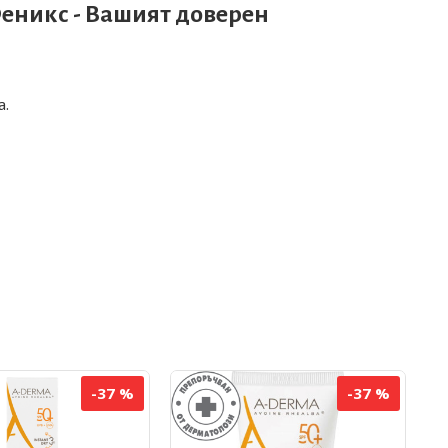
Феникс
- Вашият доверен
а.
-37 %
-37 %