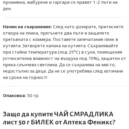
промивки, жабурене и гаргари се правят 1-2 пъти на
ден.
Начин на съхранение:
След като дозирате, притиснете
отвора на плика, прегънете два пъти и защипете
прегъвката с кламера. Поставете запечатания плик в
кутията. Затворете капака на кутията. Съхранявайте
при стайна температура (под 25°С) в сухи, помещения
(относителна влажност на въздуха под 70%), защитен от
пряка слънчева светлина. Да се съхранява на място,
недостъпно за деца. Да не се употребява след изтичане
на срока на годност!
Опаковка:
50 гр.
Защо да купите ЧАЙ СМРАДЛИКА
лист 50 г БИЛЕК от
Аптека Феникс
?