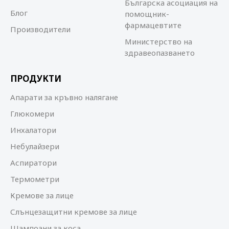
Българска асоциация на
Блог
помощник-
фармацевтите
Производители
Министерство на
здравеопазването
ПРОДУКТИ
Апарати за кръвно налягане
Глюкомери
Инхалатори
Небулайзери
Аспиратори
Термометри
Кремове за лице
Слънцезащитни кремове за лице
Шампоани за коса