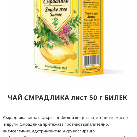
ЧАЙ СМРАДЛИКА лист 50 г БИЛЕК
Смрадлика листа съдържа дъбилни вещества, етерично масло
идруги. Смрадлика притежава противовъзпалително,
антисептично, адстрингентно и кръвоспиращо