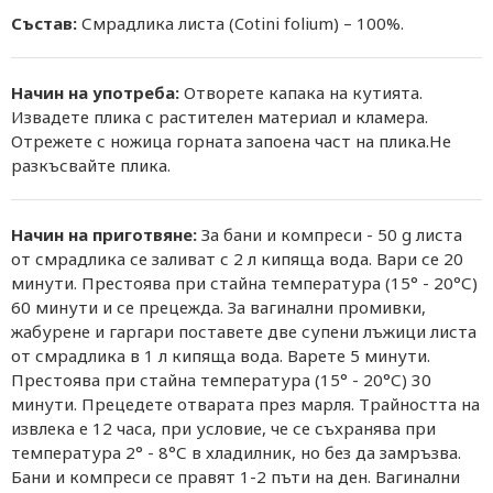
Състав:
Смрадлика листа (Cotini folium) – 100%.
Начин на употреба:
Отворете капака на кутията.
Извадете плика с растителен материал и кламера.
Отрежете с ножица горната запоена част на плика.Не
разкъсвайте плика.
Начин на приготвяне:
За бани и компреси - 50 g листа
от смрадлика се заливат с 2 л кипяща вода. Вари се 20
минути. Престоява при стайна температура (15° - 20°С)
60 минути и се прецежда. За вагинални промивки,
жабурене и гаргари поставете две супени лъжици листа
от смрадлика в 1 л кипяща вода. Варете 5 минути.
Престоява при стайна температура (15° - 20°С) 30
минути. Прецедете отварата през марля. Трайността на
извлека е 12 часа, при условие, че се съхранява при
температура 2° - 8°С в хладилник, но без да замръзва.
Бани и компреси се правят 1-2 пъти на ден. Вагинални