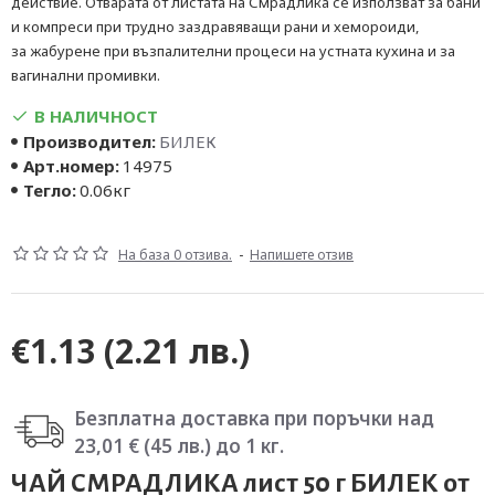
действие. Отварата от листата на Смрадлика се използват за бани
и компреси при трудно заздравяващи рани и хемороиди,
за жабурене при възпалителни процеси на устната кухина и за
вагинални промивки.
В НАЛИЧНОСТ
Производител:
БИЛЕК
Арт.номер:
14975
Тегло:
0.06кг
На база 0 отзива.
-
Напишете отзив
€1.13
(2.21 лв.)
Безплатна доставка при поръчки над
23,01 € (45 лв.) до 1 кг.
ЧАЙ СМРАДЛИКА лист 50 г БИЛЕК от