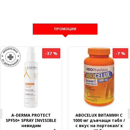
ПРОМОЦИИ
-37 %
-7 %
A-DERMA PROTECT
ABOCELUX ВИТАМИН C
SPF50+ SPRAY INVISIBLE
1000 мг дъвчащи табл /
невидим
с вкус на портокал/ х