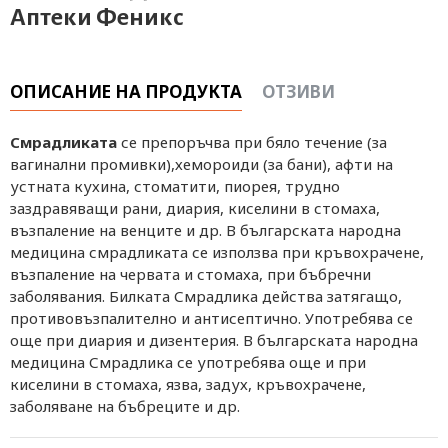
Аптеки Феникс
ОПИСАНИЕ НА ПРОДУКТА
ОТЗИВИ
Смрадликата
се препоръчва при бяло течение (за
вагинални промивки),хемороиди (за бани), афти на
устната кухина, стоматити, пиорея, трудно
заздравяващи рани, диария, киселини в стомаха,
възпаление на венците и др. В българската народна
медицина смрадликата се използва при кръвохрачене,
възпаление на червата и стомаха, при бъбречни
заболявания. Билката Смрадлика действа затягащо,
противовъзпалително и антисептично. Употребява се
още при диария и дизентерия. В българската народна
медицина Смрадлика се употребява още и при
киселини в стомаха, язва, задух, кръвохрачене,
заболяване на бъбреците и др.