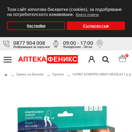
Този сайт използва бисквитки (cookies), за подобряване
на потребителското изживяване.
Вижте повече
Настройки
Съгласен съм
0877 904 008
09:00 - 17:00
Информация за поръчки
Понеделник - Петък
0
Грижа за болния
Ортези
ЧОРАП КОМПРЕСИВЕН MEDILAST р-р М 7