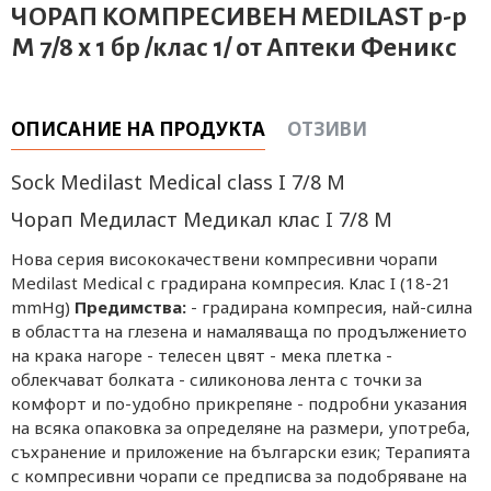
ЧОРАП КОМПРЕСИВЕН MEDILAST р-р
М 7/8 х 1 бр /клас 1/ от Аптеки Феникс
ОПИСАНИЕ НА ПРОДУКТА
ОТЗИВИ
Sock Medilast Medical class I 7/8 М
Чорап Медиласт Медикал клас I 7/8 М
Нова серия висококачествени компресивни чорапи
Medilast Medical с градирана компресия. Клас I (18-21
mmHg)
Предимства:
- градирана компресия, най-силна
в областта на глезена и намаляваща по продължението
на крака нагоре - телесен цвят - мека плетка -
облекчават болката - силиконова лента с точки за
комфорт и по-удобно прикрепяне - подробни указания
на всяка опаковка за определяне на размери, употреба,
съхранение и приложение на български език; Терапията
с компресивни чорапи се предписва за подобряване на