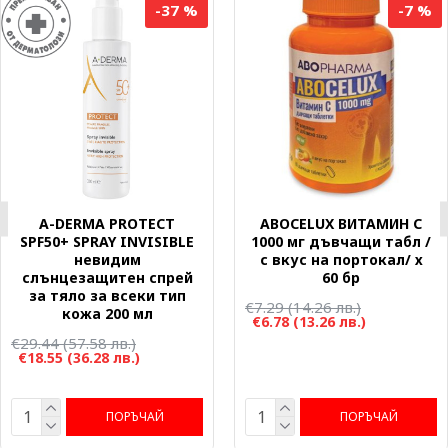
-37 %
-7 %
A-DERMA PROTECT
ABOCELUX ВИТАМИН C
SPF50+ SPRAY INVISIBLE
1000 мг дъвчащи табл /
невидим
с вкус на портокал/ х
слънцезащитен спрей
60 бр
за тяло за всеки тип
€7.29
(14.26 лв.)
кожа 200 мл
€6.78
(13.26 лв.)
€29.44
(57.58 лв.)
€18.55
(36.28 лв.)
ПОРЪЧАЙ
ПОРЪЧАЙ