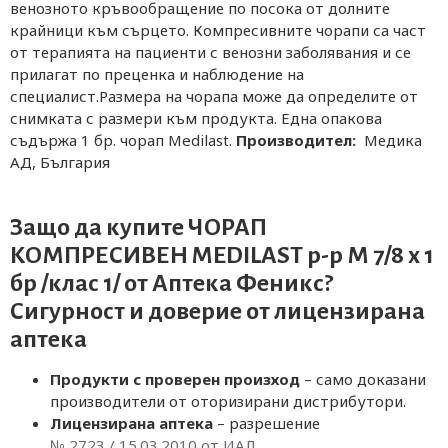
венозното кръвообращение по посока от долните
крайници към сърцето. Компресивните чорапи са част
от терапията на пациенти с венозни заболявания и се
прилагат по преценка и наблюдение на
специалист.Размера на чорапа може да определите от
снимката с размери към продукта. Една опакова
съдържа 1 бр. чорап Medilast.
Производител:
Медика
АД, България
Защо да купите ЧОРАП
КОМПРЕСИВЕН MEDILAST р-р М 7/8 х 1
бр /клас 1/ от
Аптека Феникс
?
Сигурност и доверие от лицензирана
аптека
Продукти с проверен произход
– само доказани
производители от оторизирани дистрибутори.
Лицензирана аптека
– разрешение
№ 2723 / 15.03.2010 от ИАЛ
.