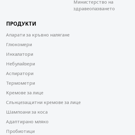
Министерство на
здравеопазването
ПРОДУКТИ
Апарати за кръвно налягане
Глюкомери
Инхалатори
Небулайзери
Аспиратори
Термометри
Кремове за лице
Слънцезащитни кремове за лице
Шампоани за коса
Адаптирано мляко
Пробиотици