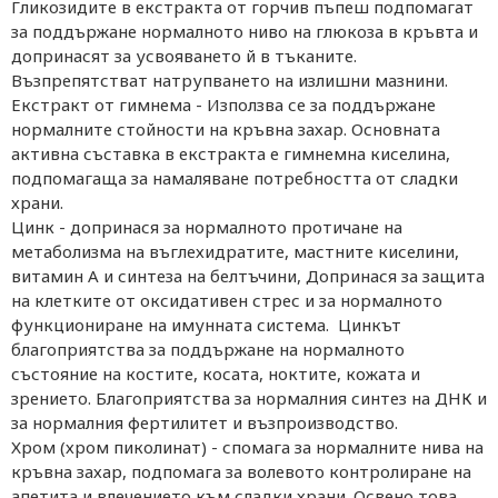
Гликозидите в екстракта от горчив пъпеш подпомагат
за поддържане нормалното ниво на глюкоза в кръвта и
допринасят за усвояването й в тъканите.
Възпрепятстват натрупването на излишни мазнини.
Екстракт от гимнема - Използва се за поддържане
нормалните стойности на кръвна захар. Основната
активна съставка в екстракта е гимнемна киселина,
подпомагаща за намаляване потребността от сладки
храни.
Цинк - допринася за нормалното протичане на
метаболизма на въглехидратите, мастните киселини,
витамин А и синтеза на белтъчини, Допринася за защита
на клетките от оксидативен стрес и за нормалното
функциониране на имунната система. Цинкът
благоприятства за поддържане на нормалното
състояние на костите, косата, ноктите, кожата и
зрението. Благоприятства за нормалния синтез на ДНК и
за нормалния фертилитет и възпроизводство.
Хром (хром пиколинат) - спомага за нормалните нива на
кръвна захар, подпомага за волевото контролиране на
апетита и влечението към сладки храни. Освено това