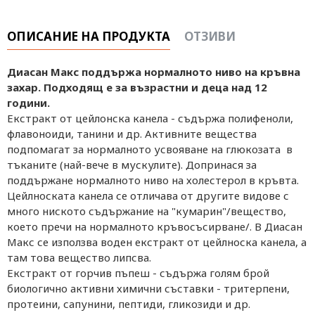
ОПИСАНИЕ НА ПРОДУКТА
ОТЗИВИ
Диасан Макс поддържа нормалното ниво на кръвна
захар. Подходящ е за възрастни и деца над 12
години.
Екстракт от цейлонска канела - съдържа полифеноли,
флавоноиди, танини и др. Активните вещества
подпомагат за нормалното усвояване на глюкозата в
тъканите (най-вече в мускулите). Допринася за
поддържане нормалното ниво на холестерол в кръвта.
Цейлноската канела се отличава от другите видове с
много ниското съдържание на "кумарин"/вещество,
което пречи на нормалното кръвосъсирване/. В Диасан
Макс се използва воден екстракт от цейлноска канела, а
там това вещество липсва.
Екстракт от горчив пъпеш - съдържа голям брой
биологично активни химични съставки - тритерпени,
протеини, сапунини, пептиди, гликозиди и др.