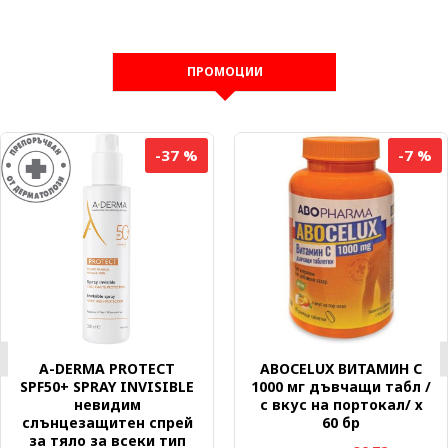
ПРОМОЦИИ
-37 %
-7 %
A-DERMA PROTECT
ABOCELUX ВИТАМИН C
SPF50+ SPRAY INVISIBLE
1000 мг дъвчащи табл /
невидим
с вкус на портокал/ х
слънцезащитен спрей
60 бр
за тяло за всеки тип