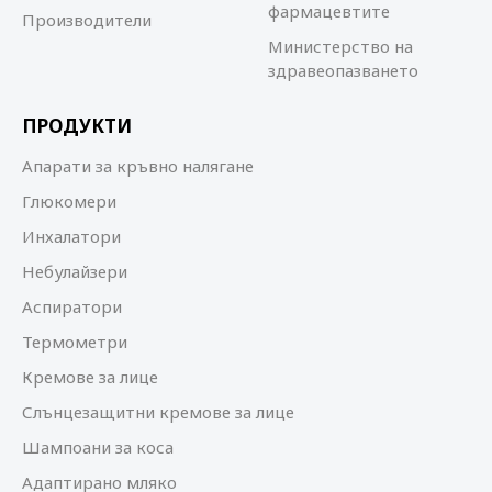
фармацевтите
Производители
Министерство на
здравеопазването
ПРОДУКТИ
Апарати за кръвно налягане
Глюкомери
Инхалатори
Небулайзери
Аспиратори
Термометри
Кремове за лице
Слънцезащитни кремове за лице
Шампоани за коса
Адаптирано мляко