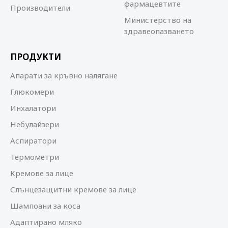
фармацевтите
Производители
Министерство на
здравеопазването
ПРОДУКТИ
Апарати за кръвно налягане
Глюкомери
Инхалатори
Небулайзери
Аспиратори
Термометри
Кремове за лице
Слънцезащитни кремове за лице
Шампоани за коса
Адаптирано мляко