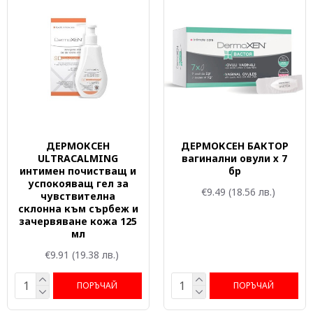
ДЕРМОКСЕН
ДЕРМОКСЕН БАКТОР
ULTRACALMING
вагинални овули х 7
интимен почистващ и
бр
успокояващ гел за
€9.49
(18.56 лв.)
чувствителна
склонна към сърбеж и
зачервяване кожа 125
мл
€9.91
(19.38 лв.)
ПОРЪЧАЙ
ПОРЪЧАЙ