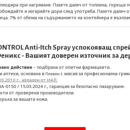
плодира при нагряване. Пазете далеч от топлина, горещи 
бождайте и изгаряйте дори след употреба. Пазете далеч от
деца. 7% от обема на съдържанието на контейнера е възпл
TROL Anti-Itch Spray успокояващ спрей 
Феникс
- Вашият доверен източник за д
зано действие
– подбрана от опитни фармацевти.
и аптеки, основана в
с мисия за професионална гриж
Плевен
03.2010 г., издаден от ИАЛ.
A-0150 / 15.03.2024 г., гаранция за безопасно пазаруване.
кти от проверени производители.
оръка за вашата кожа.