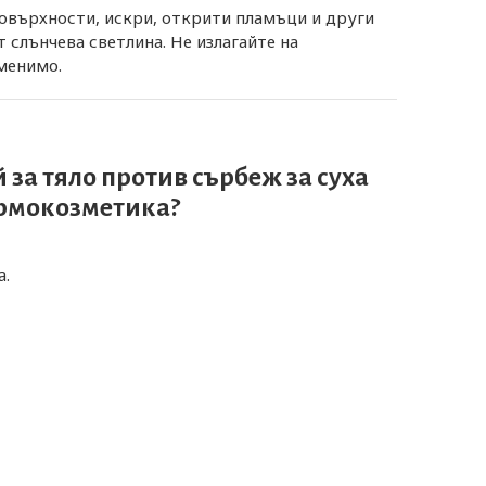
повърхности, искри, открити пламъци и други
 слънчева светлина. Не излагайте на
аменимо.
за тяло против сърбеж за суха
ермокозметика?
а.