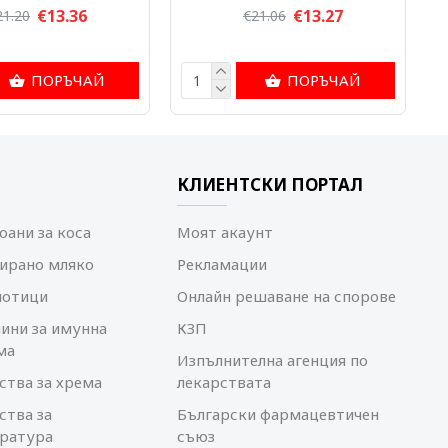
€13.36
€13.27
21.20
€21.06
ПОРЪЧАЙ
ПОРЪЧАЙ
КЛИЕНТСКИ ПОРТАЛ
ани за коса
Моят акаунт
ирано мляко
Рекламации
иотици
Онлайн решаване на спорове
ини за имунна
КЗП
ма
Изпълнителна агенция по
ства за хрема
лекарствата
ства за
Български фармацевтичен
ратура
съюз