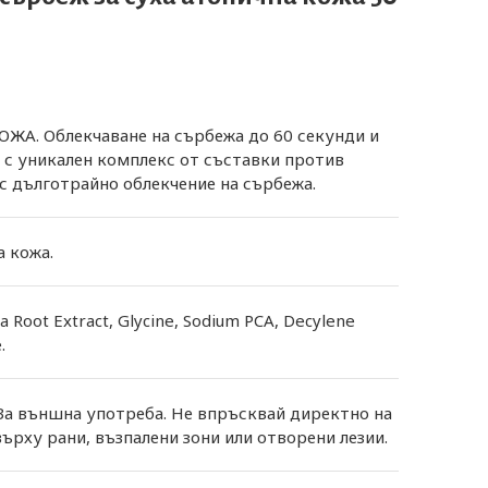
А. Облекчаване на сърбежа до 60 секунди и
А с уникален комплекс от съставки против
с дълготрайно облекчение на сърбежа.
 кожа.
ta Root Extract, Glycine, Sodium PCA, Decylene
.
 За външна употреба. Не впръсквай директно на
върху рани, възпалени зони или отворени лезии.