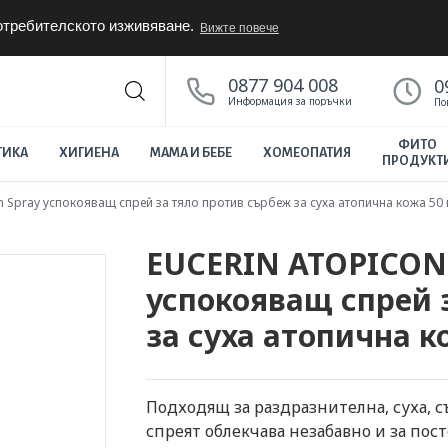
потребителското изживяване.
Вижте повече
0877 904 008
0
Информация за поръчки
По
ФИТО
ТИКА
ХИГИЕНА
МАМА И БЕБЕ
ХОМЕОПАТИЯ
ПРОДУКТ
 Spray успокояващ спрей за тяло против сърбеж за суха атопична кожа 50
EUCERIN ATOPICONT
успокояващ спрей 
за суха атопична к
Подходящ за раздразнителна, суха, с
спреят облекчава незабавно и за пос