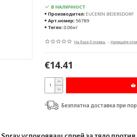
В НАЛИЧНОСТ
Производител:
EUCERIN BEIERSDORF
Арт.номер:
56789
Тегло:
0.06кг
На база 0 отзива.
-
Напишете отз
€14.41
Безплатна доставка при поръч
Spray успокояващ спрей за тяло против 