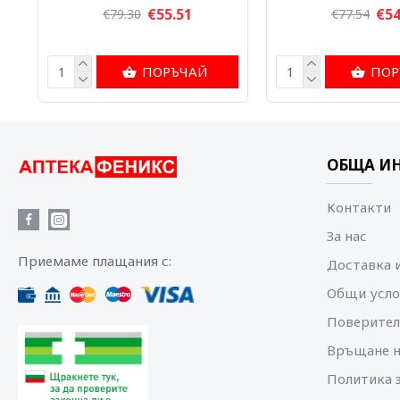
€55.51
€54
€79.30
€77.54
ПОРЪЧАЙ
ПОР
ОБЩА И
Контакти
За нас
Приемаме плащания с:
Доставка 
Общи усло
Поверител
Връщане н
Политика 