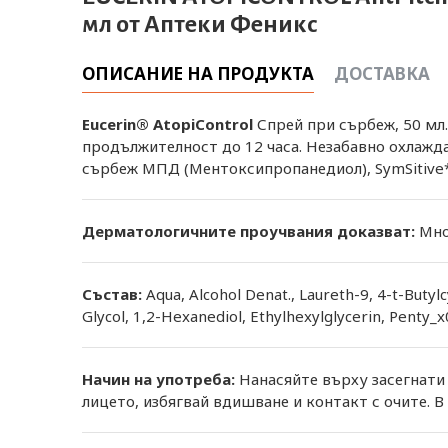
мл от Аптеки Феникс
ОПИСАНИЕ НА ПРОДУКТА
ДОСТАВКА
Eucerin® AtopiControl
Спрей при сърбеж, 50 м
продължителност до 12 часа. Незабавно охлажда
сърбеж МПД (Ментоксипропанедиол), SymSitive*
Дерматологичните проучвания доказват:
Мно
Състав:
Aqua, Alcohol Denat., Laureth-9, 4-t-Butyl
Glycol, 1,2-Hexanediol, Ethylhexylglycerin, Penty_x
Начин на употреба:
Нанасяйте върху засегнати 
лицето, избягвай вдишване и контакт с очите. В