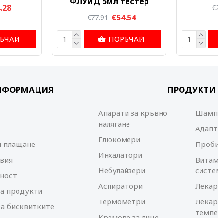
ФЛУИД 5мл тестер
.28
€
€54.54
€77.91
ЪЧАЙ
ПОРЪЧАЙ
НФОРМАЦИЯ
ПРОДУКТИ
Апарати за кръвно
Шампо
налягане
Адапт
Глюкомери
и плащане
Проб
Инхалатори
вия
Витам
Небулайзери
систе
ност
Аспиратори
Лекар
а продукти
Термометри
Лекар
за бисквитките
темпе
Кремове за лице