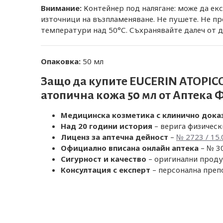
Внимание:
Контейнер под налягане: може да екс
източници на възпламеняване. Не пушете. Не про
температури над 50°С. Съхранявайте далеч от 
Опаковка:
50 мл
Защо да купите EUCERIN ATOPICON
атопична кожа 50 мл от
Аптека 
Медицинска козметика с клинично дока
Над 20 години история
– верига физическ
Лиценз за аптечна дейност
–
№ 2723 / 15.
Официално вписана онлайн аптека
– № 30
Сигурност и качество
– оригинални проду
Консултация с експерт
– персонална преп