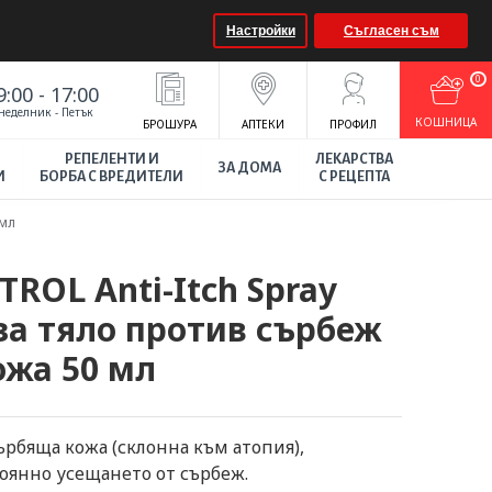
Настройки
Съгласен съм
0
9:00 - 17:00
неделник - Петък
КOШНИЦА
БРОШУРА
АПТЕКИ
ПРОФИЛ
РЕПЕЛЕНТИ И
ЛЕКАРСТВА
ЗА ДОМА
И
БОРБА С ВРЕДИТЕЛИ
С РЕЦЕПТА
 мл
ROL Anti-Itch Spray
за тяло против сърбеж
ожа 50 мл
ърбяща кожа (склонна към атопия),
тоянно усещането от сърбеж.