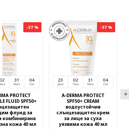
-37 %
-37 %
02
31
03
23
02
31
03
Часа
Мин
Сек
Дни
Часа
Мин
Сек
RMA PROTECT
A-DERMA PROTECT
LE FLUID SPF50+
SPF50+ CREAM
нцезащитен
водоустойчив
дим флуид за
слънцезащитен крем
а комбинирана
за лице за суха
зна кожа 40 мл
уязвима кожа 40 мл