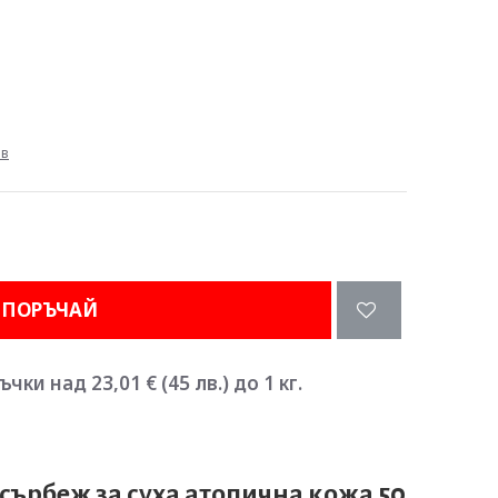
ив
ПОРЪЧАЙ
ки над 23,01 € (45 лв.) до 1 кг.
сърбеж за суха атопична кожа 50