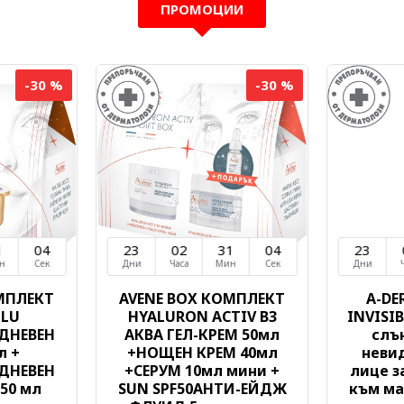
ПРОМОЦИИ
-30 %
-30 %
1
03
23
02
31
03
23
н
Сек
Дни
Часа
Мин
Сек
Дни
МПЛЕКТ
AVENE BOX КОМПЛЕКТ
A-DE
OLU
HYALURON ACTIV B3
INVISIB
ДНЕВЕН
АКВА ГЕЛ-КРЕМ 50мл
слъ
л +
+НОЩЕН КРЕМ 40мл
неви
ДНЕВЕН
+СЕРУМ 10мл мини +
лице з
50 мл
SUN SPF50АНТИ-ЕЙДЖ
към ма