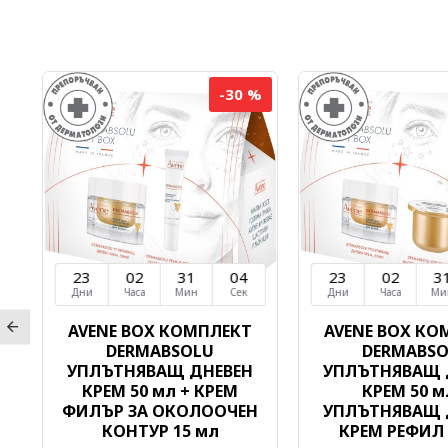
%
-30 %
23
02
31
03
23
02
3
Дни
Часа
Мин
Сек
Дни
Часа
Ми
AVENE BOX КОМПЛЕКТ
AVENE BOX КО
DERMABSOLU
DERMABS
н
УПЛЪТНЯВАЩ ДНЕВЕН
УПЛЪТНЯВАЩ 
КРЕМ 50 мл + КРЕМ
КРЕМ 50 м
ФИЛЪР ЗА ОКОЛООЧЕН
УПЛЪТНЯВАЩ 
КОНТУР 15 мл
КРЕМ РЕФИЛ 