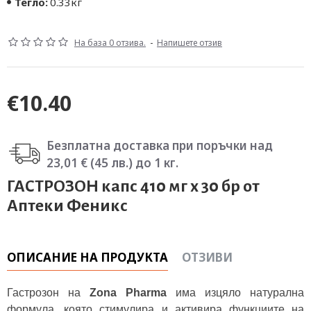
Тегло:
0.33кг
На база 0 отзива.
-
Напишете отзив
€10.40
Безплатна доставка при поръчки над
23,01 € (45 лв.) до 1 кг.
ГАСТРОЗОН капс 410 мг х 30 бр от
Аптеки Феникс
ОПИСАНИЕ НА ПРОДУКТА
ОТЗИВИ
Гастрозон на
Zona Pharma
има изцяло натурална
формула, която стимулира и активира функциите на