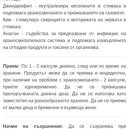
Джинджифил - неутрализира киселините в стомаха и
подпомага храносмилането и премахването на газовете;
Ким - стимулира секрецията и моториката на червата и
стомаха;
Анасон - съдейства за предпазване от инфекции на
храносмилателната система и подпомага изхвърлянето
на отпадни продукти и токсини от организма.
Прием:
По 1 - 3 капсули дневно, след или по време на
хранене. Продуктът може да се приема и инцидентно,
при наличие на проблем с храносмилането - 2 капсули,
приети едновременно. Да не се превишава
препоръчваната дневна доза. Да не се използва като
заместител на разнообразното хранене. Да не се приема
от малки деца и бременни и кърмещи жени.
Начин на съхранение:
Да се съхранява при