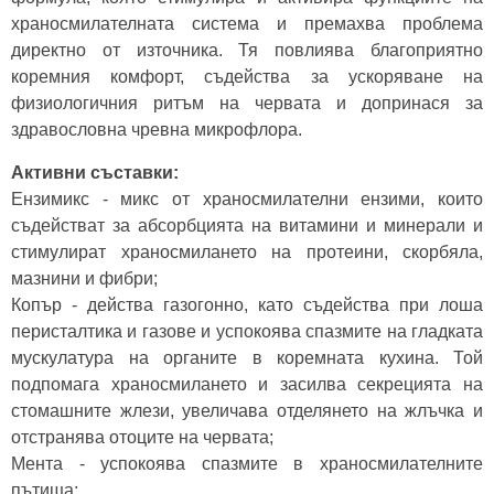
храносмилателната система и премахва проблема
директно от източника. Тя повлиява благоприятно
коремния комфорт, съдейства за ускоряване на
физиологичния ритъм на червата и допринася за
здравословна чревна микрофлора.
Активни съставки:
Ензимикс - микс от храносмилателни ензими, които
съдействат за абсорбцията на витамини и минерали и
стимулират храносмилането на протеини, скорбяла,
мазнини и фибри;
Копър - действа газогонно, като съдейства при лоша
перисталтика и газове и успокоява спазмите на гладката
мускулатура на органите в коремната кухина. Той
подпомага храносмилането и засилва секрецията на
стомашните жлези, увеличава отделянето на жлъчка и
отстранява отоците на червата;
Мента - успокоява спазмите в храносмилателните
пътища;