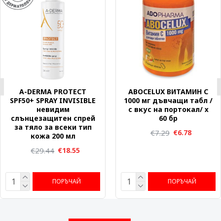
A-DERMA PROTECT
ABOCELUX ВИТАМИН C
SPF50+ SPRAY INVISIBLE
1000 мг дъвчащи табл /
невидим
с вкус на портокал/ х
слънцезащитен спрей
60 бр
за тяло за всеки тип
€7.29
€6.78
кожа 200 мл
€29.44
€18.55
ПОРЪЧАЙ
ПОРЪЧАЙ