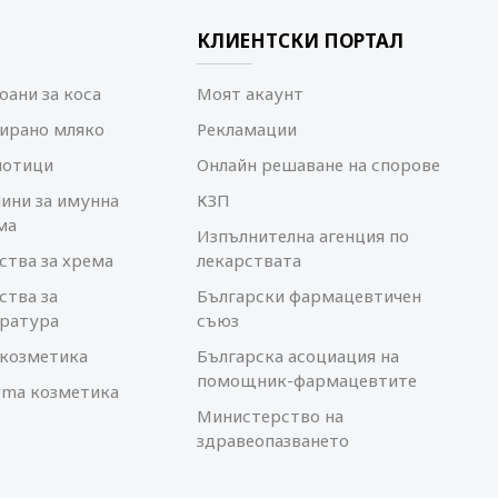
КЛИЕНТСКИ ПОРТАЛ
ани за коса
Моят акаунт
ирано мляко
Рекламации
иотици
Онлайн решаване на спорове
ини за имунна
КЗП
ма
Изпълнителна агенция по
ства за хрема
лекарствата
ства за
Български фармацевтичен
ратура
съюз
козметика
Българска асоциация на
помощник-фармацевтите
rma козметика
Министерство на
здравеопазването