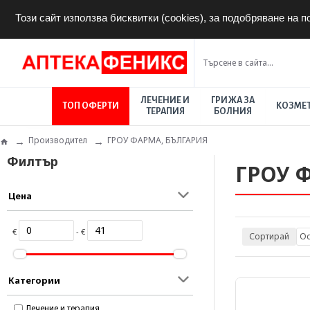
Този сайт използва бисквитки (cookies), за подобряване на 
ЛЕЧЕНИЕ И
ГРИЖА ЗА
ТОП ОФЕРТИ
КОЗМЕ
ТЕРАПИЯ
БОЛНИЯ
Производител
ГРОУ ФАРМА, БЪЛГАРИЯ
Филтър
ГРОУ 
Цена
€
- €
Сортирай
Категории
Лечение и терапия