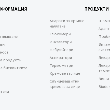
НФОРМАЦИЯ
ПРОДУКТИ
Апарати за кръвно
Шампо
налягане
Адапт
Глюкомери
и плащане
Проб
Инхалатори
вия
Витам
Небулайзери
систе
ност
Аспиратори
Лекар
а продукти
Термометри
Лекар
за бисквитките
темпе
Кремове за лице
Виши 
Слънцезащитни
кремове за лице
Biode
тели