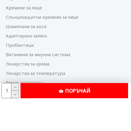
Кремове за лице
Слънцезащитни кремове за лице
Шампоани за коса
Адаптирано мляко
Пробиотици
Витамини за имунна система
Лекарства за хрема
Лекарства за температура
Виши козметика
ПОРЪЧАЙ
Bioderma козметика
© 2025 Аптека Феникс. Всички права запазени.
Дигитален маркетинг и реклама от Neton.BG
Изработка на сайт