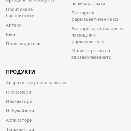
по лекарствата
Политика за
Български
бисквитките
фармацевтичен съюз
Аптеки
Българска асоциация на
Блог
помощник-
фармацевтите
Производители
Министерство на
здравеопазването
ПРОДУКТИ
Апарати за кръвно налягане
Глюкомери
Инхалатори
Небулайзери
Аспиратори
Термометри