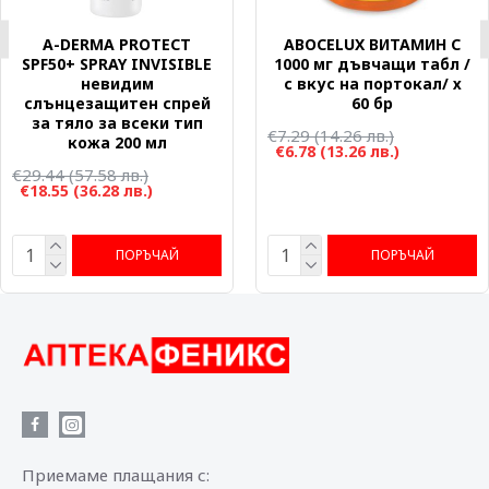
A-DERMA PROTECT
ABOCELUX ВИТАМИН C
SPF50+ SPRAY INVISIBLE
1000 мг дъвчащи табл /
невидим
с вкус на портокал/ х
слънцезащитен спрей
60 бр
за тяло за всеки тип
€7.29
(14.26 лв.)
кожа 200 мл
€6.78
(13.26 лв.)
€29.44
(57.58 лв.)
€18.55
(36.28 лв.)
ПОРЪЧАЙ
ПОРЪЧАЙ
Приемаме плащания с: