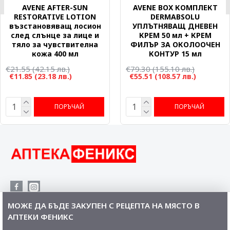
AVENE AFTER-SUN
AVENE BOX КОМПЛЕКТ
RESTORATIVE LOTION
DERMABSOLU
възстановяващ лосион
УПЛЪТНЯВАЩ ДНЕВЕН
след слънце за лице и
КРЕМ 50 мл + КРЕМ
тяло за чувствителна
ФИЛЪР ЗА ОКОЛООЧЕН
кожа 400 мл
КОНТУР 15 мл
€21.55
(42.15 лв.)
€79.30
(155.10 лв.)
€11.85
(23.18 лв.)
€55.51
(108.57 лв.)
ПОРЪЧАЙ
ПОРЪЧАЙ
МОЖЕ ДА БЪДЕ ЗАКУПЕН С РЕЦЕПТА НА МЯСТО В
Приемаме плащания с:
АПТЕКИ ФЕНИКС