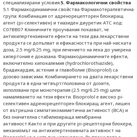
5. Фармакологични свойства
5.1 Фармакодинамични свойства Фармакотерапевтична
група: Комбинация от адренорецепторен блокиращ
агент (pi-селективен) и тиазиден диуретик АТС код:
С07ВВ07 Клиничните проучвания показват, че
антихипертензивните ефекти на тези два лекарствени
продукта се допълват и ефикасността при най-ниската
доза, 2.5 mg/6.25 mg, при лечението на лека до умерена
хипертония е доказана. Фармакодинамичните ефекти,
включително хипокалемия (hydrochlorothiazide),
брадикардия, астения и главоболие (Bisoprolol) са
дозово-зависими. Комбинирането на двата лекарствени
продукта в една четвърт/половина от дозите,
използвани при монотерапия (2.5 mg/6.25 mg) цели
намаляването на тези ефекти. Bisoprolol е високо pi-
селективен адренорецепторен блокиращ агент, лишен
от вътрешна симпатикомиметична активност (ВСА) и
без значителна стабилизираща мембранна
активност.Както и при другите pi-рецепторни блокери,
механизмът на антихипертензивната активност на