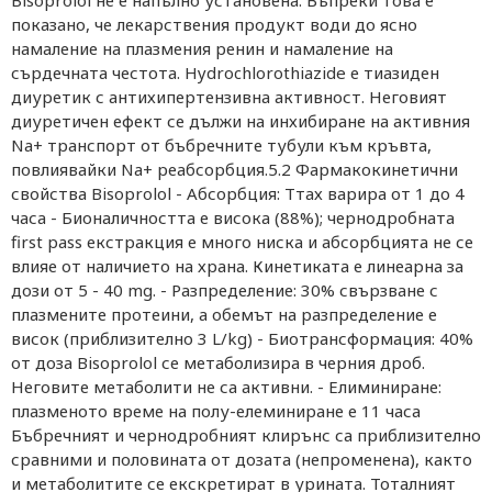
Bisoprolol не е напълно установена. Въпреки това е
показано, че лекарствения продукт води до ясно
намаление на плазмения ренин и намаление на
сърдечната честота. Hydrochlorothiazide е тиазиден
диуретик с антихипертензивна активност. Неговият
диуретичен ефект се дължи на инхибиране на активния
Na+ транспорт от бъбречните тубули към кръвта,
повлиявайки Na+ реабсорбция.5.2 Фармакокинетични
свойства Bisoprolol - Абсорбция: Ттах варира от 1 до 4
часа - Бионаличността е висока (88%); чернодробната
first pass екстракция е много ниска и абсорбцията не се
влияе от наличието на храна. Кинетиката е линеарна за
дози от 5 - 40 mg. - Разпределение: 30% свързване с
плазмените протеини, а обемът на разпределение е
висок (приблизително 3 L/kg) - Биотрансформация: 40%
от доза Bisoprolol се метаболизира в черния дроб.
Неговите метаболити не са активни. - Елиминиране:
плазменото време на полу-елеминиране е 11 часа
Бъбречният и чернодробният клирънс са приблизително
сравними и половината от дозата (непроменена), както
и метаболитите се екскретират в урината. Тоталният