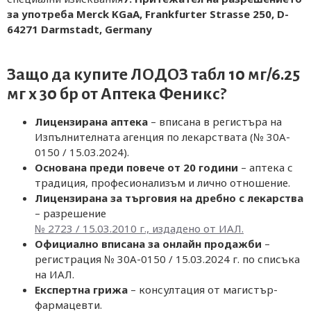
за употреба
Merck KGaA, Frankfurter Strasse 250, D-
64271 Darmstadt, Germany
Защо да купите ЛОДОЗ табл 10 мг/6.25
мг х 30 бр от
Аптека Феникс
?
Лицензирана аптека
– вписана в регистъра на
Изпълнителната агенция по лекарствата (№ 30A-
0150 / 15.03.2024).
Основана преди повече от 20 години
– аптека с
традиция, професионализъм и лично отношение.
Лицензирана за търговия на дребно с лекарства
– разрешение
№ 2723 / 15.03.2010 г., издадено от ИАЛ.
Официално вписана за онлайн продажби
–
регистрация № 30A-0150 / 15.03.2024 г. по списъка
на ИАЛ.
Експертна грижа
– консултация от магистър-
фармацевти.