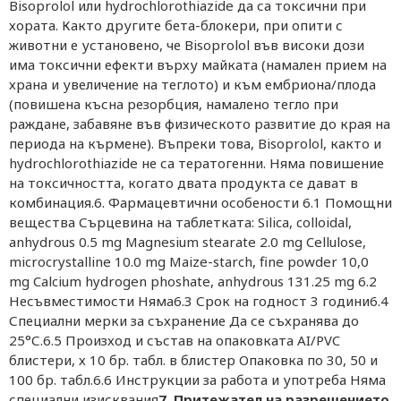
Bisoprolol или hydrochlorothiazide да са токсични при
хората. Както другите бета-блокери, при опити с
животни е установено, че Bisoprolol във високи дози
има токсични ефекти върху майката (намален прием на
храна и увеличение на теглото) и към ембриона/плода
(повишена късна резорбция, намалено тегло при
раждане, забавяне във физическото развитие до края на
периода на кърмене). Въпреки това, Bisoprolol, както и
hydrochlorothiazide не са тератогенни. Няма повишение
на токсичността, когато двата продукта се дават в
комбинация.6. Фармацевтични особености 6.1 Помощни
вещества Сърцевина на таблетката: Silica, colloidal,
anhydrous 0.5 mg Magnesium stearate 2.0 mg Cellulose,
microcrystalline 10.0 mg Maize-starch, fine powder 10,0
mg Calcium hydrogen phoshate, anhydrous 131.25 mg 6.2
Несъвместимости Няма6.3 Срок на годност 3 години6.4
Специални мерки за съхранение Да се съхранява до
25°С.6.5 Произход и състав на опаковката AI/PVC
блистери, х 10 бр. табл. в блистер Опаковка по 30, 50 и
100 бр. табл.6.6 Инструкции за работа и употреба Няма
специални изисквания
7. Притежател на разрешението