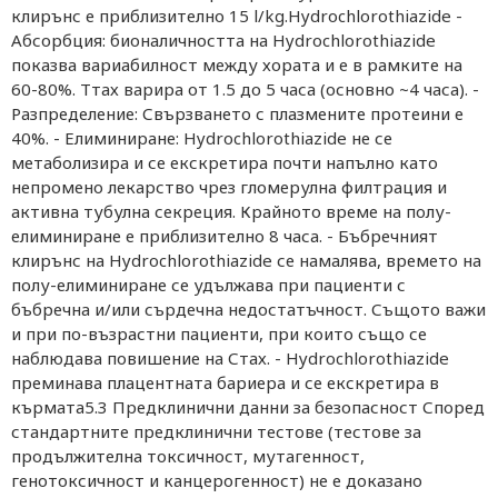
клирънс е приблизително 15 l/kg.Hydrochlorothiazide -
Абсорбция: бионаличността на Hydrochlorothiazide
показва вариабилност между хората и е в рамките на
60-80%. Ттах варира от 1.5 до 5 часа (основно ~4 часа). -
Разпределение: Свързването с плазмените протеини е
40%. - Елиминиране: Hydrochlorothiazide не се
метаболизира и се екскретира почти напълно като
непромено лекарство чрез гломерулна филтрация и
активна тубулна секреция. Крайното време на полу-
елиминиране е приблизително 8 часа. - Бъбречният
клирънс на Hydrochlorothiazide се намалява, времето на
полу-елиминиране се удължава при пациенти с
бъбречна и/или сърдечна недостатъчност. Същото важи
и при по-възрастни пациенти, при които също се
наблюдава повишение на Стах. - Hydrochlorothiazide
преминава плацентната бариера и се екскретира в
кърмата5.3 Предклинични данни за безопасност Според
стандартните предклинични тестове (тестове за
продължителна токсичност, мутагенност,
генотоксичност и канцерогенност) не е доказано