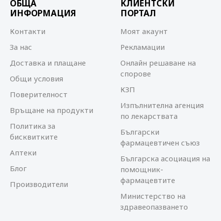
ОБЩА
КЛИЕНТСКИ
ИНФОРМАЦИЯ
ПОРТАЛ
Контакти
Моят акаунт
За нас
Рекламации
Доставка и плащане
Онлайн решаване на
спорове
Общи условия
КЗП
Поверителност
Изпълнителна агенция
Връщане на продукти
по лекарствата
Политика за
Български
бисквитките
фармацевтичен съюз
Аптеки
Българска асоциация на
Блог
помощник-
фармацевтите
Производители
Министерство на
здравеопазването