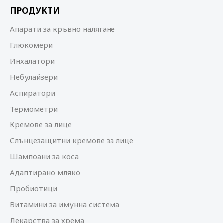
ПРОДУКТИ
Апарати за кръвно налягане
Глюкомери
Инхалатори
Небулайзери
Аспиратори
Термометри
Кремове за лице
Слънцезащитни кремове за лице
Шампоани за коса
Адаптирано мляко
Пробиотици
Витамини за имунна система
Лекарства за хрема