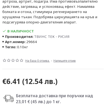
артроза, артрит, подагра. Има противовъзпалително
действие, загряващ и успокояващ ефект. Намалява
болката и отока, стимулира регенерирането на
хрущялна тъкан. Подобрява циркулацията на кръв и
подсигурява опорно-двигателния апарат.
В НАЛИЧНОСТ
Производител:
ТВИНС ТЕК - РУСИЯ
Арт.номер:
29664
Тегло:
0.10кг
На база 0 отзива.
-
Напишете отзив
€6.41
(12.54 лв.)
Безплатна доставка при поръчки над
23,01 € (45 лв.) до 1 кг.