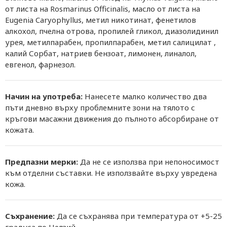
от листа на Rosmarinus Officinalis, масло от листа на
Eugenia Caryophyllus, метил никотинат, фенетилов
алкохол, пчелна отрова, пропилей гликол, диазолидинил
урея, метилпарабен, пропилпарабен, метил салицилат ,
калий Сорбат, натриев бензоат, лимонен, линалол,
евгенол, фарнезол.
Начин на употреба:
Нанесете малко количество два
пъти дневно върху проблемните зони на тялото с
кръгови масажни движения до пълното абсорбиране от
кожата.
Предпазни мерки:
Да не се използва при непоносимост
към отделни съставки. Не използвайте върху увредена
кожа.
Съхранение:
Да се ​​съхранява при температура от +5-25