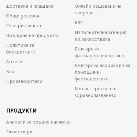
Доставка и плащане
Онлайн решаване на
спорове
Общи условия
КЗП
Поверителност
Изпълнителна агенция
Връщане на продукти
по лекарствата
Политика за
Български
бисквитките
фармацевтичен съюз
Аптеки
Българска асоциация на
Блог
помощник-
фармацевтите
Производители
Министерство на
здравеопазването
ПРОДУКТИ
Апарати за кръвно налягане
Глюкомери