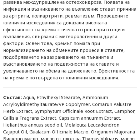
развива междупрешленна остеохондроза. Появата на
инфекция и възникването на възпаление стават причина
за артрити, полиартрити, ревматизъм. Проведените
клинични изследвания са доказали високата
ефективност на крема с пчелна отрова при отоци и
възпаления, свързани с метеорологични и други
фактори. Освен това, кремът помага при
нормализирането на обменните процеси в ставите,
подобряването на захранването на тъканите и
възстановяването на подвижността на ставите и
увеличаването на обема на движението. Ефективността
на крема е потвърдена от клинични изследвания.
Състав:
Aqua, Ethylhexyl Stearate, Ammonium
Acryloyldimethyltaurate/VP Copolymer, Comarun Palustre
Herb Extract, Symphytum Officinale Root Extract, Camphor,
Callisia Fragrans Extract, Capsicum annuumm Extract,
Helianthus annuus seed oil, Melaleuca Leucadendron
Cajaput Oil, Gualacum Officinale Масло, Origanum Majorana
Билково масло, масло от плод на Thymus Vulgaris, масло