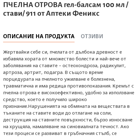
ПЧЕЛНА ОТРОВА гел-балсам 100 мл /
стави/ 911 от Аптеки Феникс
ОПИСАНИЕ НА ПРОДУКТА
ОТЗИВИ
Жертвайки себе си, пчелата от дълбока древност е
избавяла хората от множество болести и най-вече от
заболявания на ставите – остеохондроза, радикулит,
артроза, артрит, подагра. В същото време
порцедурата на пчелното ужилване е болезнена,
травматична и има редица противопоказания. Кремът с
пчелна отрова е високоефективно, удобно за използване
средство, което е получило широко
признание.Нарушенията на обмяната на веществата в
тъканите на ставите води до отлагане на соли,
деструкция на ставните повърхности, бързо износване
на хрущяла, намаляване на синовиалната течност. Ако
тези процеси се развиват в гръбначния стълб, се