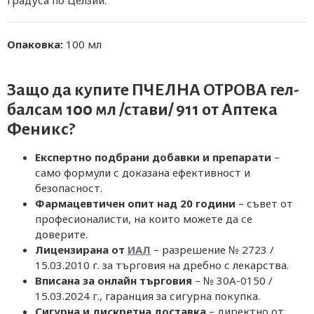
градуса по Целзий.
Опаковка:
100 мл
Защо да купите ПЧЕЛНА ОТРОВА гел-
балсам 100 мл /стави/ 911 от
Аптека
Феникс
?
Експертно подбрани добавки и препарати
–
само формули с доказана ефективност и
безопасност.
Фармацевтичен опит над 20 години
– съвет от
професионалисти, на които можете да се
доверите.
Лицензирана от
ИАЛ
– разрешение № 2723 /
15.03.2010 г. за търговия на дребно с лекарства.
Вписана за онлайн търговия
– № 30A-0150 /
15.03.2024 г., гаранция за сигурна покупка.
Сигурна и дискретна доставка
– директно от