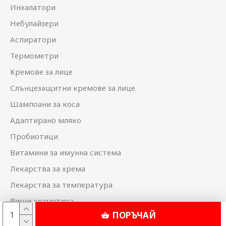
Инхалатори
Небулайзери
Аспиратори
Термометри
Кремове за лице
Слънцезащитни кремове за лице
Шампоани за коса
Адаптирано мляко
Пробиотици
Витамини за имунна система
Лекарства за хрема
Лекарства за температура
Виши козметика
ПОРЪЧАЙ
Bioderma козметика