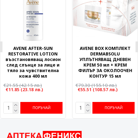
AVENE AFTER-SUN
AVENE BOX КОМПЛЕКТ
RESTORATIVE LOTION
DERMABSOLU
възстановяващ лосион
УПЛЪТНЯВАЩ ДНЕВЕН
след слънце за лице и
КРЕМ 50 мл + КРЕМ
тяло за чувствителна
ФИЛЪР ЗА ОКОЛООЧЕН
кожа 400 мл
КОНТУР 15 мл
€21.55
(42.15 лв.)
€79.30
(155.10 лв.)
€11.85
(23.18 лв.)
€55.51
(108.57 лв.)
ПОРЪЧАЙ
ПОРЪЧАЙ