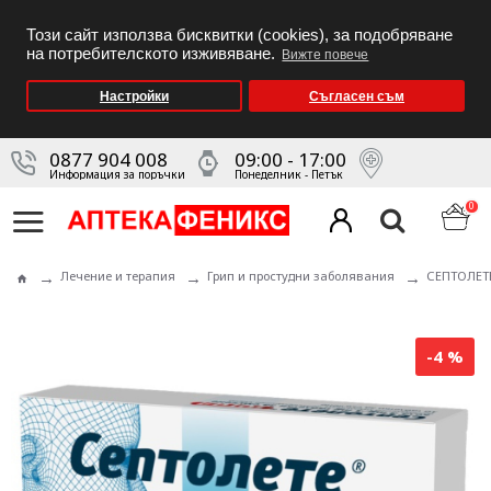
Този сайт използва бисквитки (cookies), за подобряване
на потребителското изживяване.
Вижте повече
Настройки
Съгласен съм
0877 904 008
09:00 - 17:00
Информация за поръчки
Понеделник - Петък
0
Лечение и терапия
Грип и простудни заболявания
СЕПТОЛЕТЕ
-4 %