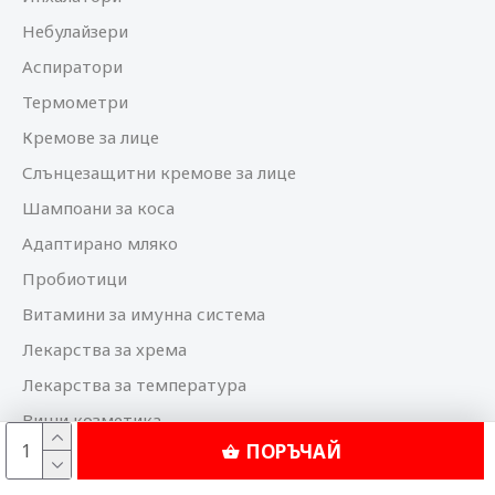
Небулайзери
Аспиратори
Термометри
Кремове за лице
Слънцезащитни кремове за лице
Шампоани за коса
Адаптирано мляко
Пробиотици
Витамини за имунна система
Лекарства за хрема
Лекарства за температура
Виши козметика
ПОРЪЧАЙ
Bioderma козметика