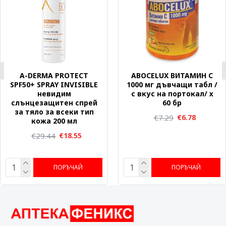
A-DERMA PROTECT
ABOCELUX ВИТАМИН C
SPF50+ SPRAY INVISIBLE
1000 мг дъвчащи табл /
невидим
с вкус на портокал/ х
слънцезащитен спрей
60 бр
за тяло за всеки тип
€7.29
€6.78
кожа 200 мл
€29.44
€18.55
ПОРЪЧАЙ
ПОРЪЧАЙ