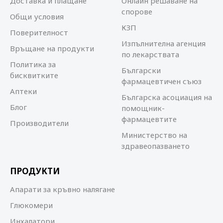
Доставка и плащане
Онлайн решаване на
спорове
Общи условия
КЗП
Поверителност
Изпълнителна агенция
Връщане на продукти
по лекарствата
Политика за
Български
бисквитките
фармацевтичен съюз
Аптеки
Българска асоциация на
Блог
помощник-
фармацевтите
Производители
Министерство на
здравеопазването
ПРОДУКТИ
Апарати за кръвно налягане
Глюкомери
Инхалатори