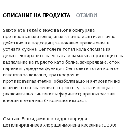
ОПИСАНИЕ НА ПРОДУКТА
ОТЗИВИ
Septolete Total с вкус на Кола
осигурява
противовъзпалително, аналгетично и антисептично
действие и е подходящ за локално приложение в
устната кухина. Септолете тотал кола спомага за
дезинфекцирането на устата и намалява признаците на
възпаление на гърлото като болка, зачервяване, оток,
парене и увредена функция. Септолете тотал кола се
използва за локално, краткосрочно,
противовъзпалително, обезболяващо и антисептично
лечение на възпаления в гърлото, устата и венците
(включително гингивит и фарингит) при възрастни,
юноши и деца над 6-годишна възраст.
Състав:
Бензидаминов хидрохлорид и
цетилпиридиниев хлоридлимонена киселина (Е 330),