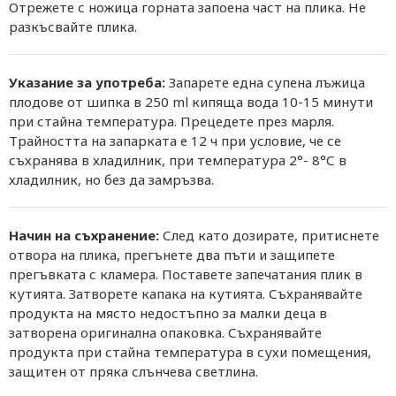
Отрежете с ножица горната запоена част на плика. Не
разкъсвайте плика.
Указание за употреба:
Запарете една супена лъжица
плодове от шипка в 250 ml кипяща вода 10-15 минути
при стайна температура. Прецедете през марля.
Трайността на запарката е 12 ч при условие, че се
съхранява в хладилник, при температура 2°- 8°С в
хладилник, но без да замръзва.
Начин на съхранение:
След като дозирате, притиснете
отвора на плика, прегънете два пъти и защипете
прегъвката с кламера. Поставете запечатания плик в
кутията. Затворете капака на кутията. Съхранявайте
продукта на място недостъпно за малки деца в
затворена оригинална опаковка. Съхранявайте
продукта при стайна температура в сухи помещения,
защитен от пряка слънчева светлина.