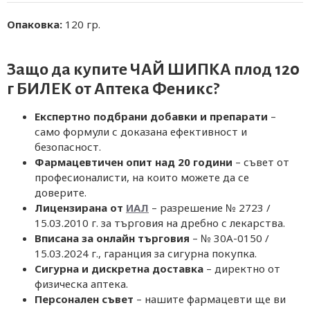
Опаковка:
120 гр.
Защо да купите ЧАЙ ШИПКА плод 120
г БИЛЕК от
Аптека Феникс
?
Експертно подбрани добавки и препарати
–
само формули с доказана ефективност и
безопасност.
Фармацевтичен опит над 20 години
– съвет от
професионалисти, на които можете да се
доверите.
Лицензирана от
ИАЛ
– разрешение № 2723 /
15.03.2010 г. за търговия на дребно с лекарства.
Вписана за онлайн търговия
– № 30A-0150 /
15.03.2024 г., гаранция за сигурна покупка.
Сигурна и дискретна доставка
– директно от
физическа аптека.
Персонален съвет
– нашите фармацевти ще ви