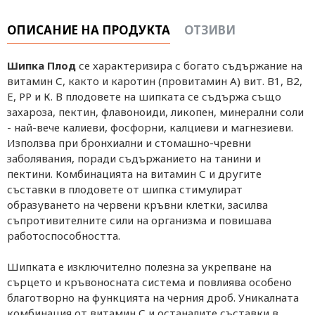
ОПИСАНИЕ НА ПРОДУКТА
ОТЗИВИ
Шипка Плод
се характеризира с богато съдържание на
витамин С, както и каротин (провитамин А) вит. В1, В2,
Е, РР и К. В плодовете на шипката се съдържа също
захароза, пектин, флавоноиди, ликопен, минерални соли
- най-вече калиеви, фосфорни, калциеви и магнезиеви.
Използва при бронхиални и стомашно-чревни
заболявания, поради съдържанието на танини и
пектини. Комбинацията на витамин С и другите
съставки в плодовете от шипка стимулират
образуването на червени кръвни клетки, засилва
съпротивителните сили на организма и повишава
работоспособността.
Шипката е изключително полезна за укрепване на
сърцето и кръвоносната система и повлиява особено
благотворно на функцията на черния дроб. Уникалната
комбинация от витамин С и останалите съставки в