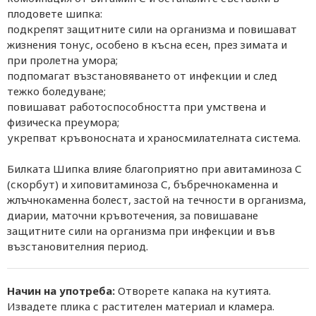
плодовете шипка:
подкрепят защитните сили на организма и повишават
жизнения тонус, особено в късна есен, през зимата и
при пролетна умора;
подпомагат възстановяването от инфекции и след
тежко боледуване;
повишават работоспособността при умствена и
физическа преумора;
укрепват кръвоносната и храносмилателната система.
Билката Шипка влияе благоприятно при авитаминоза С
(скорбут) и хиповитаминоза С, бъбречнокаменна и
жлъчнокаменна болест, застой на течности в организма,
диарии, маточни кръвотечения, за повишаване
защитните сили на организма при инфекции и във
възстановителния период.
Начин на употреба:
Отворете капака на кутията.
Извадете плика с растителен материал и кламера.