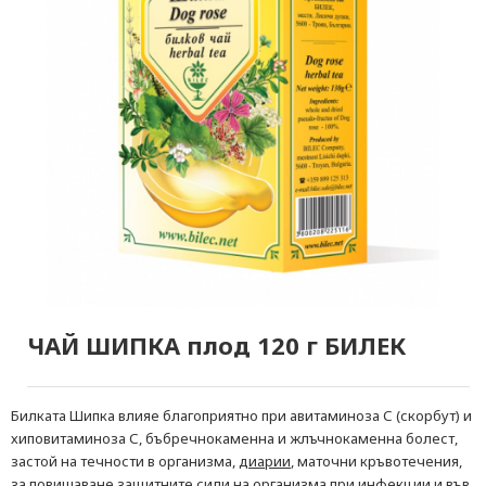
ЧАЙ ШИПКА плод 120 г БИЛЕК
Билката Шипка влияе благоприятно при авитаминоза С (скорбут) и
хиповитаминоза С, бъбречнокаменна и жлъчнокаменна болест,
застой на течности в организма,
диарии
, маточни кръвотечения,
за повишаване защитните сили на организма при инфекции и във