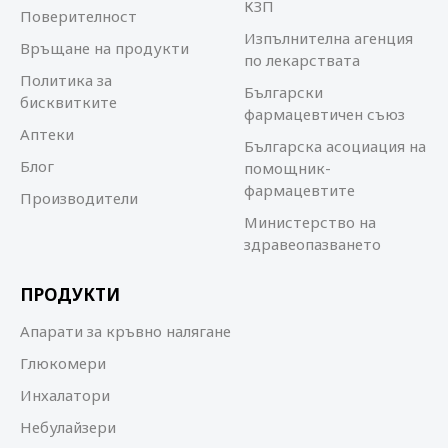
КЗП
Поверителност
Изпълнителна агенция
Връщане на продукти
по лекарствата
Политика за
Български
бисквитките
фармацевтичен съюз
Аптеки
Българска асоциация на
Блог
помощник-
фармацевтите
Производители
Министерство на
здравеопазването
ПРОДУКТИ
Апарати за кръвно налягане
Глюкомери
Инхалатори
Небулайзери