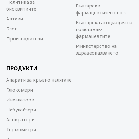
Политика за
Български
бисквитките
фармацевтичен съюз
Аптеки
Българска асоциация на
Блог
помощник-
фармацевтите
Производители
Министерство на
здравеопазването
ПРОДУКТИ
Апарати за кръвно налягане
Глюкомери
Инхалатори
Небулайзери
Аспиратори
Термометри