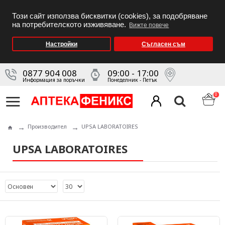
Този сайт използва бисквитки (cookies), за подобряване
на потребителското изживяване.
Вижте повече
Настройки
Съгласен съм
0877 904 008
09:00 - 17:00
Информация за поръчки
Понеделник - Петък
0
Производител
UPSA LABORATOIRES
UPSA LABORATOIRES