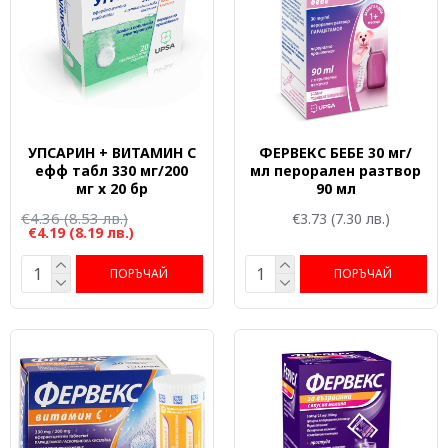
УПСАРИН + ВИТАМИН C
ФЕРВЕКС БЕБЕ 30 мг/
ефф табл 330 мг/200
мл перорален разтвор
мг x 20 бр
90 мл
€4.36
(8.53 лв.)
€3.73
(7.30 лв.)
€4.19
(8.19 лв.)
ПОРЪЧАЙ
ПОРЪЧАЙ