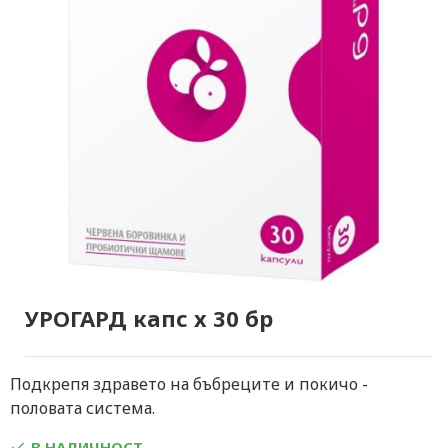
УРОГАРД капс х 30 бр
Подкрепя здравето на бъбреците и покичо -
половата система.
В НАЛИЧНОСТ