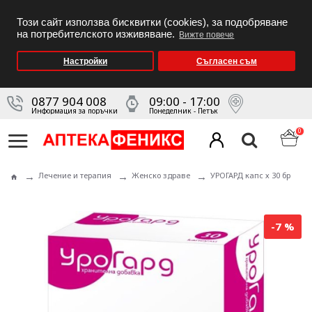
Този сайт използва бисквитки (cookies), за подобряване
на потребителското изживяване.
Вижте повече
Настройки
Съгласен съм
0877 904 008
09:00 - 17:00
Информация за поръчки
Понеделник - Петък
0
Лечение и терапия
Женско здраве
УРОГАРД капс х 30 бр
-7 %