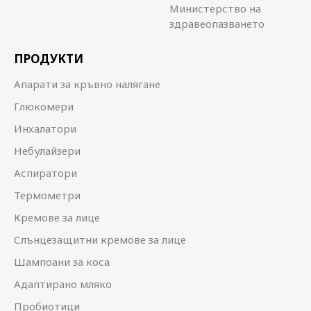
Министерство на
здравеопазването
ПРОДУКТИ
Апарати за кръвно налягане
Глюкомери
Инхалатори
Небулайзери
Аспиратори
Термометри
Кремове за лице
Слънцезащитни кремове за лице
Шампоани за коса
Адаптирано мляко
Пробиотици