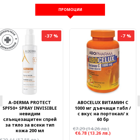
ПРОМОЦИИ
-45 %
-30 %
AVENE AFTER-SUN
AVENE BOX КОМПЛЕКТ
RESTORATIVE LOTION
DERMABSOLU
възстановяващ лосион
УПЛЪТНЯВАЩ ДНЕВЕН
след слънце за лице и
КРЕМ 50 мл + КРЕМ
тяло за чувствителна
ФИЛЪР ЗА ОКОЛООЧЕН
кожа 400 мл
КОНТУР 15 мл
€21.55
(42.15 лв.)
€79.30
(155.10 лв.)