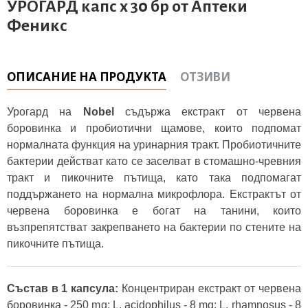
УРОГАРД капс х 30 бр от Аптеки
Феникс
ОПИСАНИЕ НА ПРОДУКТА
ОТЗИВИ
Урогард на
Nobel
съдържа екстракт от червена
боровинка и пробиотични щамове, които подпомат
нормалната функция на уринарния тракт. Пробиотичните
бактерии действат като се заселват в стомашно-чревния
тракт и пикочните пътища, като така подпомагат
поддържането на нормална микрофлора. Екстрактът от
червена боровинка е богат на танини, които
възпрепятстват закрепването на бактерии по стените на
пикочните пътища.
Състав в 1 капсула:
Концентриран екстракт от червена
боровинка - 250 mg; L. acidophilus - 8 mg; L. rhamnosus - 8