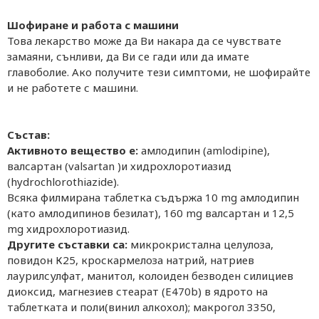
Шофиране и работа с машини
Това лекарство може да Ви накара да се чувствате
замаяни, сънливи, да Ви се гади или да имате
главоболие. Ако получите тези симптоми, не шофирайте
и не работете с машини.
Състав:
Активното вещество е:
амлодипин (amlodipine),
валсартан (valsartan )и хидрохлоротиазид
(hydrochlorothiazide).
Всяка филмирана таблетка съдържа 10 mg амлодипин
(като амлодипинов безилат), 160 mg валсартан и 12,5
mg хидрохлоротиазид.
Другите съставки са:
микрокристална целулоза,
повидон К25, кроскармелоза натрий, натриев
лаурилсулфат, манитол, колоиден безводен силициев
диоксид, магнезиев стеарат (Е470b) в ядрото на
таблетката и поли(винил алкохол); макрогол 3350,