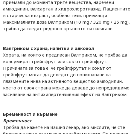
приемали до момента трите вещества, наречени
амлодипин, валсартан и хидрохлоротиазид. Пациентите
в старческа възраст, особено тези, приемащи
максималната доза Валтриком (10 mg / 320 mg / 25 mg),
трябва да следят редовно кръвното си налягане.
Валтриком с храна, напитки и алкохол
Хората, на които е предписан Валтриком, не трябва да
консумират грейпфрут или сок от грейпфрут.
Причината за това е, че грейпфрутът и сокът от
грейпфрут могат да доведат до повишаване на
плазмените нива на активното вещество амлодипин,
което от своя страна може да доведе до непредвидимо
засилване на антихипертензивния ефект на Валтриком.
Бременност и кърмене
Бременност
Трябва да кажете на Вашия лекар, ако мислите, че сте
бременна или е възможно да забременеете. По правило