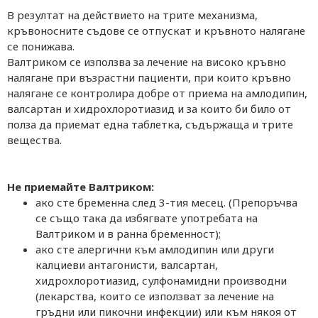
В резултат на действието на трите механизма,
кръвоносните съдове се отпускат и кръвното налягане
се понижава.
Валтриком се използва за лечение на високо кръвно
налягане при възрастни пациенти, при които кръвно
налягане се контролира добре от приема на амлодипин,
валсартан и хидрохлоротиазид и за които би било от
полза да приемат една таблетка, съдържаща и трите
вещества.
Не приемайте Валтриком:
ако сте бременна след 3-тия месец. (Препоръчва
се също така да избягвате употребата на
Валтриком и в ранна бременност);
ако сте алергични към амлодипин или други
калциеви антагонисти, валсартан,
хидрохлоротиазид, сулфонамидни производни
(лекарства, които се използват за лечение на
гръдни или пикочни инфекции) или към някоя от