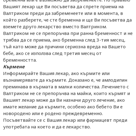
Вашият лекар ще Ви посъветва да спрете приема на
Валтриком преди да забременеете или в момента, в
който разберете, че сте бременна и ще Ви посъветва да
вземете друго лекарство вместо Валтриком.
Валтриком не се препоръчва при ранна бременност и не
трябва да се приема, ако бременна след 3-тия месец,
тъй като може да причини сериозна вреда на Вашето
бебе, ако се използва след третия месец от
бременността.
Кърмене
Информирайте Вашия лекар, ако кърмите или
възнамерявате да кърмите. Доказано е, че амлодипин
преминава в кърмата в малки количества. Лечението с
Валтриком не се препоръчва на майки, които кърмят и
Вашият лекар може да Ви назначи друго лечение, ако
имате желание да кърмите, особено ако бебето Ви е
новородено или е родено преждевременно.
Посъветвайте се с Вашия лекар или фармацевт преди
употребата на което и да е лекарство.