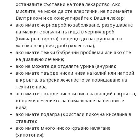
останалите съставки на това лекарство. Ако
мислите, че може да сте алергични, не приемайте
Валтриком и се консултирайте с Вашия лекар;
ако имате чернодробно заболяване, разрушаване
на малките жлъчни пътища в черния дроб
(билиарна цироза), водещо до натрупване на
жлъчка в черния дроб (холестаза);
ако имате тежки бъбречни проблеми или ако сте
на диализно лечение;
ако не можете да отделяте урина (анурия);
ако имате твърде ниски нива на калий или натрий
в кръвта, въпреки лечението за повишаване на
техните нива;
ако имате твърде високи нива на калций в кръвта,
въпреки лечението за намаляване на неговите
нива;
ако имате подагра (кристали пикочна киселина в
ставите);
ако имате много ниско кръвно налягане
(хипотония);