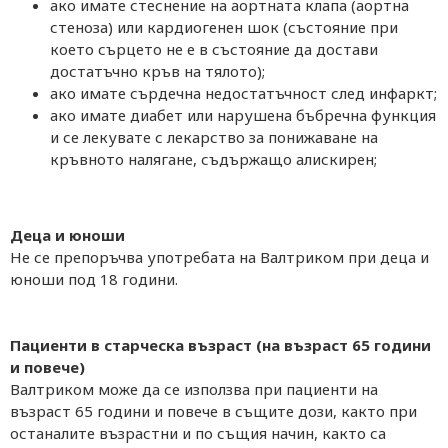
ако имате стеснение на аортната клапа (аортна
стеноза) или кардиогенен шок (състояние при
което сърцето не е в състояние да достави
достатъчно кръв на тялото);
ако имате сърдечна недостатъчност след инфаркт;
ако имате диабет или нарушена бъбречна функция
и се лекувате с лекарство за понижаване на
кръвното налягане, съдържащо алискирен;
Деца и юноши
Не се препоръчва употребата на Валтриком при деца и
юноши под 18 години.
Пациенти в старческа възраст (на възраст 65 години
и повече)
Валтриком може да се използва при пациенти на
възраст 65 години и повече в същите дози, както при
останалите възрастни и по същия начин, както са