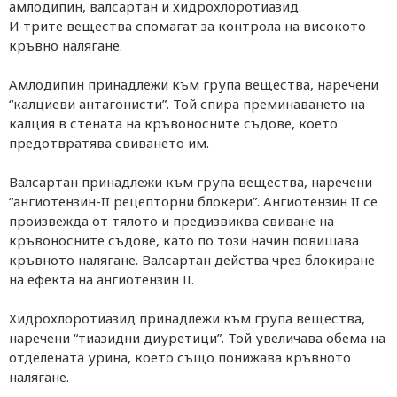
амлодипин, валсартан и хидрохлоротиазид.
И трите вещества спомагат за контрола на високото
кръвно налягане.
Амлодипин принадлежи към група вещества, наречени
“калциеви антагонисти”. Той спира преминаването на
калция в стената на кръвоносните съдове, което
предотвратява свиването им.
Валсартан принадлежи към група вещества, наречени
“ангиотензин-II рецепторни блокери”. Ангиотензин II се
произвежда от тялото и предизвиква свиване на
кръвоносните съдове, като по този начин повишава
кръвното налягане. Валсартан действа чрез блокиране
на ефекта на ангиотензин II.
Хидрохлоротиазид принадлежи към група вещества,
наречени “тиазидни диуретици”. Той увеличава обема на
отделената урина, което също понижава кръвното
налягане.