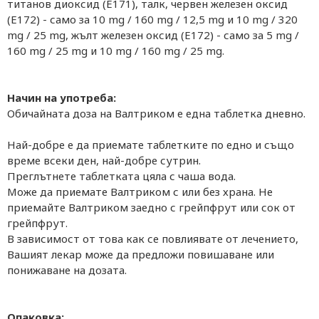
титанов диоксид (Е171), талк, червен железен оксид
(Е172) - само за 10 mg / 160 mg / 12,5 mg и 10 mg / 320
mg / 25 mg, жълт железен оксид (E172) - само за 5 mg /
160 mg / 25 mg и 10 mg / 160 mg / 25 mg.
Начин на употреба:
Обичайната доза на Валтриком е една таблетка дневно.
Най-добре е да приемате таблетките по едно и също
време всеки ден, най-добре сутрин.
Преглътнете таблетката цяла с чаша вода.
Може да приемате Валтриком с или без храна. Не
приемайте Валтриком заедно с грейпфрут или сок от
грейпфрут.
В зависимост от това как се повлиявате от лечението,
Вашият лекар може да предложи повишаване или
понижаване на дозата.
Опаковка: