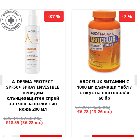
-37 %
-7 %
A-DERMA PROTECT
ABOCELUX ВИТАМИН C
SPF50+ SPRAY INVISIBLE
1000 мг дъвчащи табл /
невидим
с вкус на портокал/ х
слънцезащитен спрей
60 бр
за тяло за всеки тип
€7.29
(14.26 лв.)
кожа 200 мл
€6.78
(13.26 лв.)
€29.44
(57.58 лв.)
€18.55
(36.28 лв.)