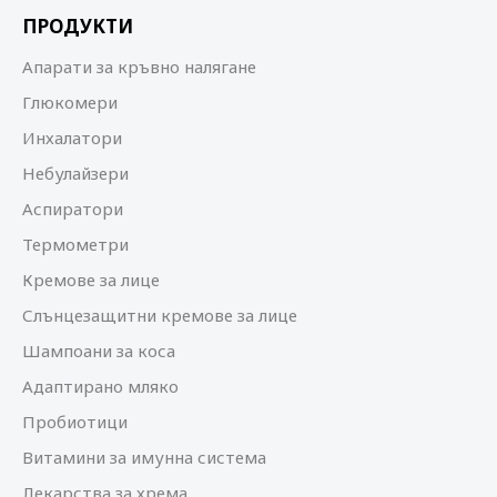
ПРОДУКТИ
Апарати за кръвно налягане
Глюкомери
Инхалатори
Небулайзери
Аспиратори
Термометри
Кремове за лице
Слънцезащитни кремове за лице
Шампоани за коса
Адаптирано мляко
Пробиотици
Витамини за имунна система
Лекарства за хрема