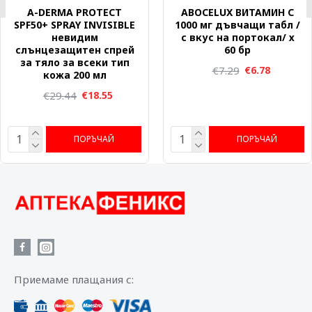
A-DERMA PROTECT
ABOCELUX ВИТАМИН C
SPF50+ SPRAY INVISIBLE
1000 мг дъвчащи табл /
невидим
с вкус на портокал/ х
слънцезащитен спрей
60 бр
за тяло за всеки тип
€7.29
€6.78
кожа 200 мл
€29.44
€18.55
ПОРЪЧАЙ
ПОРЪЧАЙ
Приемаме плащания с: