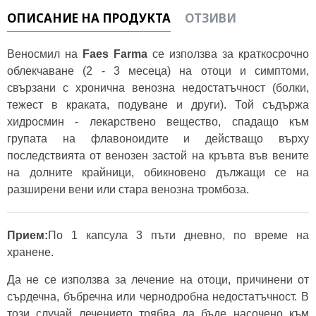
ОПИСАНИЕ НА ПРОДУКТА
ОТЗИВИ
Веносмил на
Faes Farma
се използва за краткосрочно
облекчаване (2 - 3 месеца) на отоци и симптоми,
свързани с хронична венозна недостатъчност (болки,
тежест в краката, подуване и други). Той съдържа
хидросмин - лекарствено вещество, спадащо към
групата на флавоноидите и действащо върху
последствията от венозен застой на кръвта във вените
на долните крайници, обикновено дължащи се на
разширени вени или стара венозна тромбоза.
Прием:
По 1 капсула 3 пъти дневно, по време на
хранене.
Да не се използва за лечение на отоци, причинени от
сърдечна, бъбречна или чернодробна недостатъчност. В
този случай лечението трябва да бъде насочено към