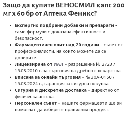
Защо да купите ВЕНОСМИЛ капс 200
мг х 60 бр от
Аптека Феникс
?
Експертно подбрани добавки и препарати
–
само формули с доказана ефективност и
безопасност.
Фармацевтичен опит над 20 години
– съвет от
професионалисти, на които можете да се
доверите.
Лицензирана от
ИАЛ
– разрешение № 2723 /
15.03.2010 г. за търговия на дребно с лекарства.
Вписана за онлайн търговия
– № 30A-0150 /
15.03.2024 г., гаранция за сигурна покупка.
Сигурна и дискретна доставка
– директно от
физическа аптека.
Персонален съвет
– нашите фармацевти ще ви
помогнат да изберете правилния продукт.