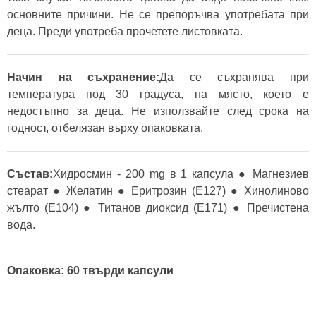
основните причини. Не се препоръчва употребата при
деца. Преди употреба прочетете листовката.
Начин на съхранение:
Да се съхранява при
температура под 30 градуса, на място, което е
недостъпно за деца. Не използвайте след срока на
годност, отбелязан върху опаковката.
Състав:
Хидросмин - 200 mg в 1 капсула ● Магнезиев
стеарат ● Желатин ● Еритрозин (Е127) ● Хинолиново
жълто (Е104) ● Титанов диоксид (Е171) ● Пречистена
вода.
Опаковка: 60 твърди капсули