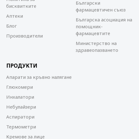
Български
бисквитките
фармацевтичен съюз
Аптеки
Българска асоциация на
Блог
помощник-
фармацевтите
Производители
Министерство на
здравеопазването
ПРОДУКТИ
Апарати за кръвно налягане
Глюкомери
Инхалатори
Небулайзери
Аспиратори
Термометри
Кремове за лице