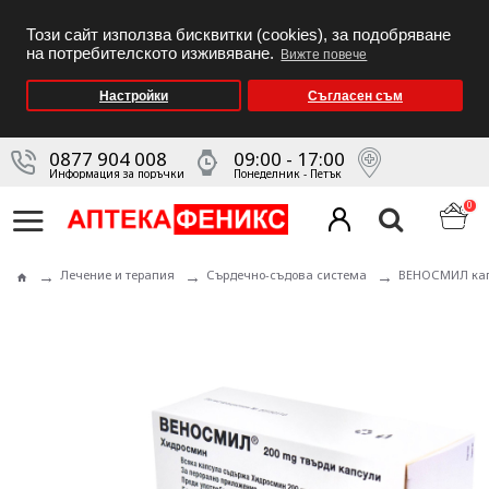
Този сайт използва бисквитки (cookies), за подобряване
на потребителското изживяване.
Вижте повече
Настройки
Съгласен съм
0877 904 008
09:00 - 17:00
Информация за поръчки
Понеделник - Петък
0
Лечение и терапия
Сърдечно-съдова система
ВЕНОСМИЛ капс