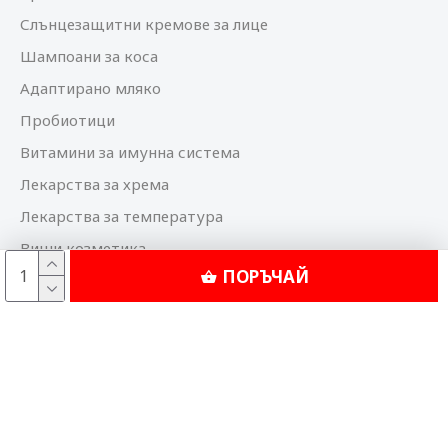
Слънцезащитни кремове за лице
Шампоани за коса
Адаптирано мляко
Пробиотици
Витамини за имунна система
Лекарства за хрема
Лекарства за температура
Виши козметика
ПОРЪЧАЙ
Bioderma козметика
© 2025 Аптека Феникс. Всички права запазени.
Дигитален маркетинг и реклама от Neton.BG
Изработка на сайт