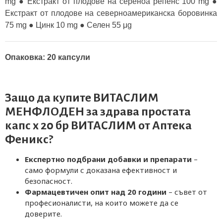
mg ● Екстракт от плодове на сереноа репенс 100 mg ●
Екстракт от плодове на северноамериканска боровинка
75 mg ● Цинк 10 mg ● Селен 55 μg
Опаковка: 20 капсули
Защо да купите ВИТАСЛИМ
МЕНФЛОДЕН за здрава простата
капс х 20 бр ВИТАСЛИМ от
Аптека
Феникс
?
Експертно подбрани добавки и препарати
–
само формули с доказана ефективност и
безопасност.
Фармацевтичен опит над 20 години
– съвет от
професионалисти, на които можете да се
доверите.