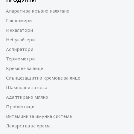
Апарати за кръвно налягане
Глюкомери
Инхалатори
Небулайзери
Аспиратори
Термометри
Кремове за лице
Слънцезащитни кремове за лице
Шампоани за коса
Адаптирано мляко
Пробиотици
Витамини за имунна система
Лекарства за хрема