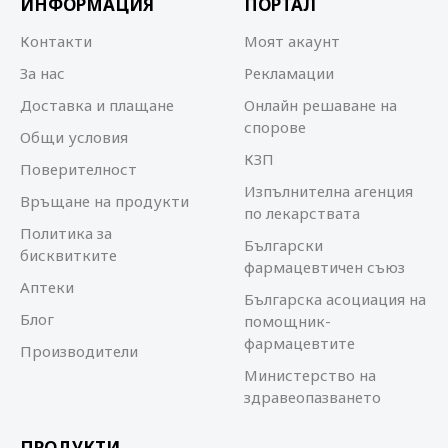
ИНФОРМАЦИЯ
ПОРТАЛ
Контакти
Моят акаунт
За нас
Рекламации
Доставка и плащане
Онлайн решаване на
спорове
Общи условия
КЗП
Поверителност
Изпълнителна агенция
Връщане на продукти
по лекарствата
Политика за
Български
бисквитките
фармацевтичен съюз
Аптеки
Българска асоциация на
Блог
помощник-
фармацевтите
Производители
Министерство на
здравеопазването
ПРОДУКТИ