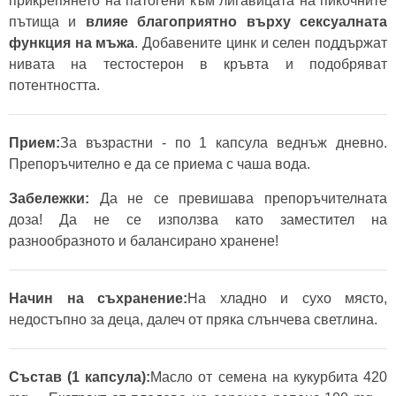
прикрепянето на патогени към лигавицата на пикочните
пътища и
влияе благоприятно върху сексуалната
функция на мъжа
. Добавените цинк и селен поддържат
нивата на тестостерон в кръвта и подобряват
потентността.
Прием:
За възрастни - по 1 капсула веднъж дневно.
Препоръчително е да се приема с чаша вода.
Забележки:
Да не се превишава препоръчителната
доза! Да не се използва като заместител на
разнообразното и балансирано хранене!
Начин на съхранение:
На хладно и сухо място,
недостъпно за деца, далеч от пряка слънчева светлина.
Състав (1 капсула):
Масло от семена на кукурбита 420