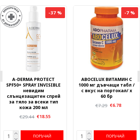
-37 %
-7 %
A-DERMA PROTECT
ABOCELUX ВИТАМИН C
SPF50+ SPRAY INVISIBLE
1000 мг дъвчащи табл /
невидим
с вкус на портокал/ х
слънцезащитен спрей
60 бр
за тяло за всеки тип
€7.29
€6.78
кожа 200 мл
€29.44
€18.55
ПОРЪЧАЙ
ПОРЪЧАЙ