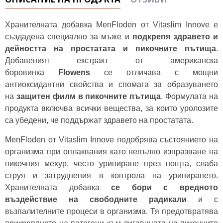
Хранителната добавка MenFloden от Vitaslim Innove е
създадена специално за мъже и
подкрепя здравето и
дейността на простатата и пикочните пътища
.
Добавеният екстракт от американска
боровинка
Flowens
се отличава с мощни
антиоксидантни свойства и спомага за образуването
на
защитен филм в пикочните пътища
. Формулата на
продукта включва всички вещества, за които уролозите
са убедени, че поддържат здравето на простатата.
MenFloden от Vitaslim Innove подобрява състоянието на
организма при оплаквания като непълно изпразване на
пикочния мехур, често уриниране през нощта, слаба
струя и затруднения в контрола на уринирането.
Хранителната добавка
се бори с вредното
въздействие на свободните радикали
и с
възпалителните процеси в организма. Тя предотвратява