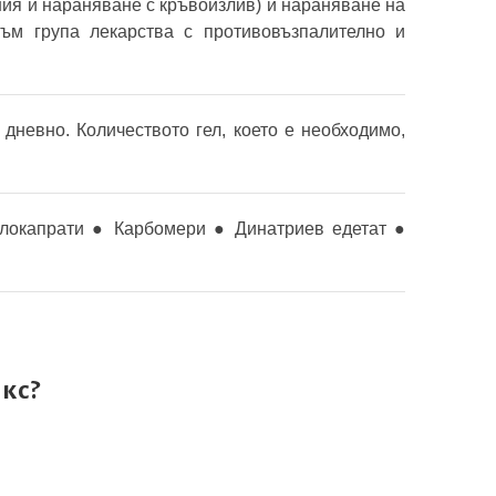
ния и нараняване с кръвоизлив) и нараняване на
към група лекарства с противовъзпалително и
 дневно. Количеството гел, което е необходимо,
локапрати ● Карбомери ● Динатриев едетат ●
икс
?