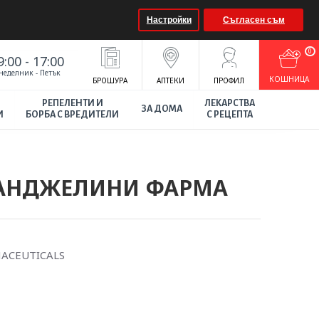
Настройки
Съгласен съм
0
9:00 - 17:00
неделник - Петък
КOШНИЦА
БРОШУРА
АПТЕКИ
ПРОФИЛ
РЕПЕЛЕНТИ И
ЛЕКАРСТВА
ЗА ДОМА
И
БОРБА С ВРЕДИТЕЛИ
С РЕЦЕПТА
г АНДЖЕЛИНИ ФАРМА
MACEUTICALS