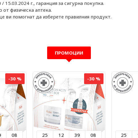
/ 15.03.2024 г., гаранция за сигурна покупка.
 от физическа аптека.
е ви помогнат да изберете правилния продукт.
ПРОМОЦИИ
-30 %
-30 %
9
07
25
12
39
07
25