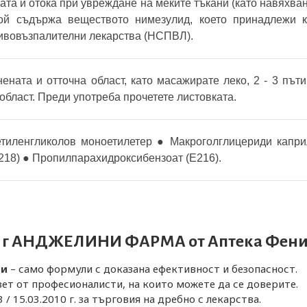
ката и отока при увреждане на меките тъкани (като навяхва
Той съдържа веществото нимезулид, което принадлежи 
ивовъзпалителни лекарства (НСПВЛ).
ената и отточна област, като масажирате леко, 2 - 3 пъти
област. Преди употреба прочетете листовката.
тиленгликолов моноетилетер ● Макроголглицериди капри
18) ● Пропилпарахидроксибензоат (Е216).
 50 г АНДЖЕЛИНИ ФАРМА от
Аптека Фен
ти
– само формули с доказана ефективност и безопасност.
вет от професионалисти, на които можете да се доверите.
/ 15.03.2010 г. за търговия на дребно с лекарства.