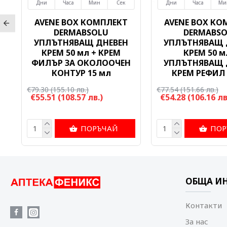
Дни
Часа
Мин
Сек
Дни
Часа
Ми
AVENE BOX КОМПЛЕКТ
AVENE BOX КО
DERMABSOLU
DERMABS
н
УПЛЪТНЯВАЩ ДНЕВЕН
УПЛЪТНЯВАЩ 
КРЕМ 50 мл + КРЕМ
КРЕМ 50 м
ФИЛЪР ЗА ОКОЛООЧЕН
УПЛЪТНЯВАЩ 
КОНТУР 15 мл
КРЕМ РЕФИЛ 
€79.30
(155.10 лв.)
€77.54
(151.66 лв.)
€55.51
(108.57 лв.)
€54.28
(106.16 лв
ПОРЪЧАЙ
ПОР
ОБЩА И
Контакти
За нас