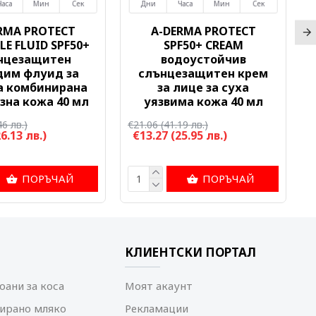
Часа
Мин
Сек
Дни
Часа
Мин
Сек
RMA PROTECT
A-DERMA PROTECT
LE FLUID SPF50+
SPF50+ CREAM
нцезащитен
водоустойчив
дим флуид за
слънцезащитен крем
а комбинирана
за лице за суха
зна кожа 40 мл
уязвима кожа 40 мл
46 лв.)
€21.06
(41.19 лв.)
€
26.13 лв.)
€13.27
(25.95 лв.)
ПОРЪЧАЙ
ПОРЪЧАЙ
КЛИЕНТСКИ ПОРТАЛ
ани за коса
Моят акаунт
ирано мляко
Рекламации