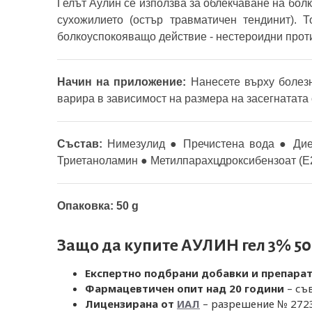
Гелът Аулин се използва за облекчаване на бол
сухожилието (остър травматичен тендинит). 
болкоуспокояващо действие - нестероидни прот
Начин на приложение:
Нанесете върху болезн
варира в зависимост на размера на засегнатата 
Състав:
Нимезулид ● Пречистена вода ● Дие
Триетаноламин ● Метилпарахцдроксибензоат (Е2
Опаковка: 50 g
Защо да купите АУЛИН гел 3%
Експертно подбрани добавки и препара
Фармацевтичен опит над 20 години
– съ
Лицензирана от
ИАЛ
– разрешение № 2723 