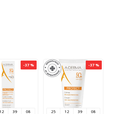
-37 %
-37 %
12
39
07
25
12
39
07