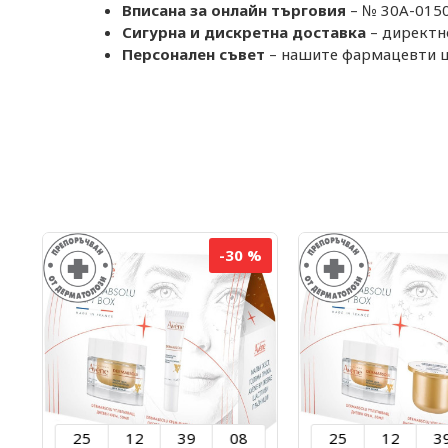
Вписана за онлайн търговия
– № 30A-0150 
Сигурна и дискретна доставка
– директно
Персонален съвет
– нашите фармацевти щ
%
-30 %
25
12
39
07
25
12
3