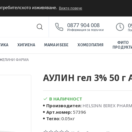
потребителското изживяване.
Вижте повече
0877 904 008
0
Информация за поръчки
По
ФИТО
ТИКА
ХИГИЕНА
МАМА И БЕБЕ
ХОМЕОПАТИЯ
ПРОДУКТ
НДЖЕЛИНИ ФАРМА
АУЛИН гел 3% 50 
В НАЛИЧНОСТ
Производител:
HELSINN BIREX PHAR
Арт.номер:
57396
Тегло:
0.05кг