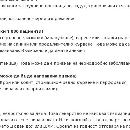
иняващи затруднено преглъщане, задух, хрипове или стяга
ни, катранено-черни изпражнения.
еки 1 000 пациенти)
зтръпване, иглички (мравучкане), парене или тръпки (паре
не на синини или продължително кървене. Това може да са
замайване. Възможно е да имате анемия.
теница). Това може да е признак на чернодробно заболяван
е може да бъде направена оценка)
а Крон или колит, стомашно-чревно кървене и перфорация;
тлина или соларни лампи);
, недостъпно за деца. Това лекарство не изисква специалн
едпази от светлина и влага. Не използвайте това лекарство 
о „Годен до:“ или „EXP”. Срокът на годност отговаря на п