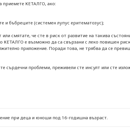
а приемете КЕТАЛГО, ако:
те и бъбреците (системен лупус еритематозус);
 или смятате, че сте в риск от развитие на такива състоян
то КЕТАЛГО е възможно да са свързани с леко повишен риск
лжително приложение. Поради това, не трябва да се преви
те сърдечни проблеми, преживели сте инсулт или сте излож
жение при деца и юноши под 16-годишна възраст.