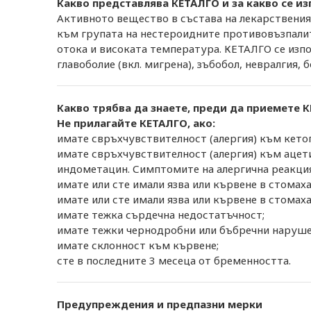
Какво представлява КЕТАЛГО и за какво се из
Активното вещество в състава на лекарствения 
към групата на нестероидните противовъзпалит
отока и високата температура. КЕТАЛГО се изпо
главоболие (вкл. мигрена), зъбобол, невралгия,
Какво трябва да знаете, преди да приемете 
Не прилагайте КЕТАЛГО, ако:
имате свръхчувствителност (алергия) към кетоп
имате свръхчувствителност (алергия) към ацет
индометацин. Симптомите на алергична реакция 
имате или сте имали язва или кървене в стомаха
имате или сте имали язва или кървене в стомаха
имате тежка сърдечна недостатъчност;
имате тежки чернодробни или бъбречни наруше
имате склонност към кървене;
сте в последните 3 месеца от бременността.
Предупреждения и предпазни мерки