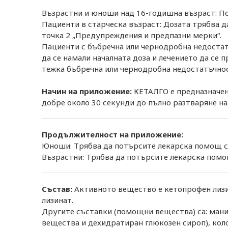
Възрастни и юноши над 16-годишна възраст: По 
Пациенти в старческа възраст: Дозата трябва д
точка 2 „Предупреждения и предпазни мерки“.
Пациенти с бъбречна или чернодробна недостат
да се намали началната доза и лечението да се 
тежка бъбречна или чернодробна недостатъчнос
Начин на приложение:
КЕТАЛГО е предназначен 
добре около 30 секунди до пълно разтваряне на 
Продължителност на приложение:
Юноши: Трябва да потърсите лекарска помощ сле
Възрастни: Трябва да потърсите лекарска помощ
Състав:
Активното вещество е кетопрофен лизин
лизинат.
Другите съставки (помощни вещества) са: манит
вещества и дехидратиран глюкозен сироп), кол