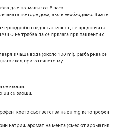
ва да е по-малък от 8 часа.
ръчаната по-горе доза, ако е необходимо. Вижте
и чернодробна недостатъчност, се предпочита
ТАЛГО не трябва да се прилага при пациенти с
аря в чаша вода (около 100 ml), разбърква се
днага след приготвянето му.
и се влоши.
о Ви се влоши.
профен, което съответства на 80 mg кетопрофен
рин натрий, аромат на мента (смес от ароматни