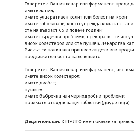
Говорете с Вашия лекар или фармацевт преди д
имате астма;
имате улцеративен колит или болест на Крон;
имате заболяване, което уврежда кожата, стави
сте на възраст 65 и повече години;
имате сърдечни проблеми, прекарали сте инсулт
висок холестерол или сте пушач). Лекарства ка
Рискът се повишава при високи дози или продъ
продължителността на лечението.
Говорете с Вашия лекар или фармацевт, ако има
имате висок холестерол;
имате диабет;
пушите;
имате бъбречни или чернодробни проблеми;
приемате отводняващи таблетки (диуретици).
Деца и юноши:
КЕТАЛГО не е показан за прило