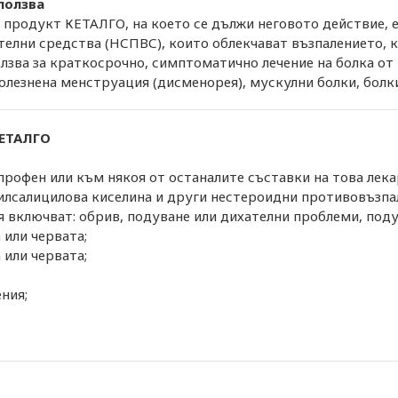
ползва
продукт КЕТАЛГО, на което се дължи неговото действие, е
елни средства (НСПВС), които облекчават възпалението, к
лзва за краткосрочно, симптоматично лечение на болка от 
 болезнена менструация (дисменорея), мускулни болки, болки
КЕТАЛГО
рофен или към някоя от останалите съставки на това лекар
илсалицилова киселина и други нестероидни противовъзпа
включват: обрив, подуване или дихателни проблеми, подува
 или червата;
 или червата;
ния;