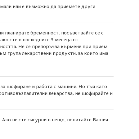
мали или е възможно да приемете други
ли планирате бременност, посъветвайте се с
ако сте в последните 3 месеца от
нността. Не се препоръчва кърмене при прием
ъм група лекарствени продукти, за които има
за шофиране и работа с машини. Но тъй като
ротивовъзпалителни лекарства, не шофирайте и
. Ако не сте сигурни в нещо, попитайте Вашия