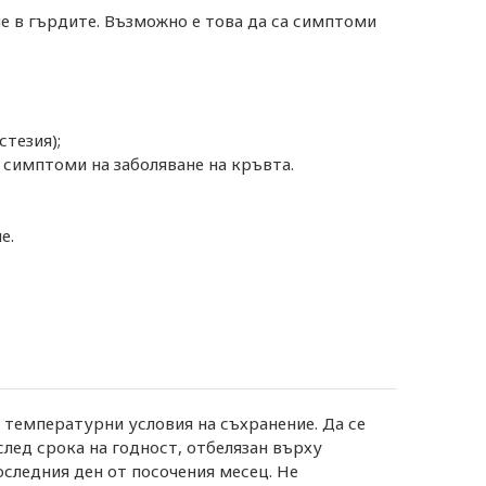
не в гърдите. Възможно е това да са симптоми
стезия);
 симптоми на заболяване на кръвта.
е.
и температурни условия на съхранение. Да се
след срока на годност, отбелязан върху
оследния ден от посочения месец. Не