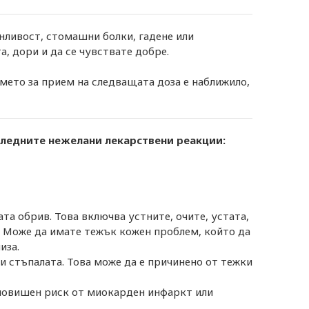
ливост, стомашни болки, гадене или
, дори и да се чувствате добре.
емето за прием на следващата доза е наближило,
 следните нежелани лекарствени реакции:
ата обрив. Това включва устните, очите, устата,
. Може да имате тежък кожен проблем, който да
иза.
 и стъпалата. Това може да е причинено от тежки
 повишен риск от миокарден инфаркт или