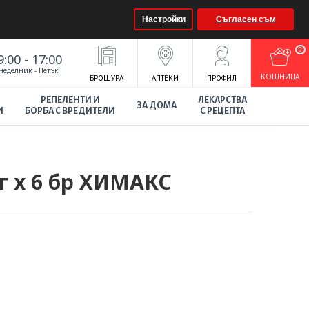
Настройки
Съгласен съм
0
9:00 - 17:00
неделник - Петък
КOШНИЦА
БРОШУРА
АПТЕКИ
ПРОФИЛ
РЕПЕЛЕНТИ И
ЛЕКАРСТВА
ЗА ДОМА
И
БОРБА С ВРЕДИТЕЛИ
С РЕЦЕПТА
г х 6 бр ХИМАКС