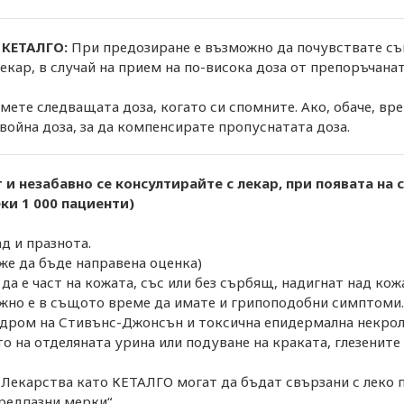
 КЕТАЛГО:
При предозиране е възможно да почувствате сън
кар, в случай на прием на по-висока доза от препоръчаната
мете следващата доза, когато си спомните. Ако, обаче, вр
война доза, за да компенсирате пропуснатата доза.
 и незабавно се консултирайте с лекар, при появата на
еки 1 000 пациенти)
ад и празнота.
оже да бъде направена оценка)
да е част на кожата, със или без сърбящ, надигнат над кож
можно е в същото време да имате и грипоподобни симптоми
индром на Стивънс-Джонсън и токсична епидермална некрол
о на отделяната урина или подуване на краката, глезените
е. Лекарства като КЕТАЛГО могат да бъдат свързани с леко
редпазни мерки“.