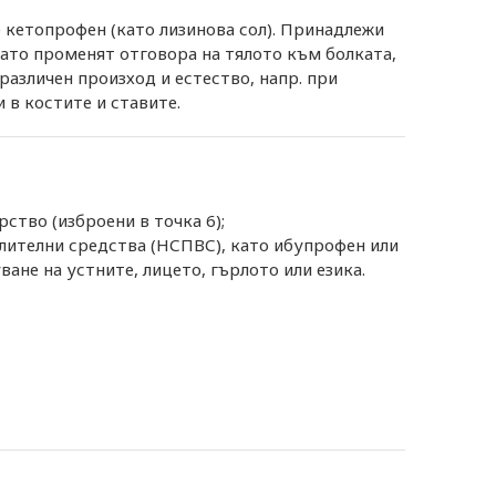
 кетопрофен (като лизинова сол). Принадлежи
ато променят отговора на тялото към болката,
различен произход и естество, напр. при
 в костите и ставите.
ство (изброени в точка 6);
лителни средства (НСПВС), като ибупрофен или
не на устните, лицето, гърлото или езика.