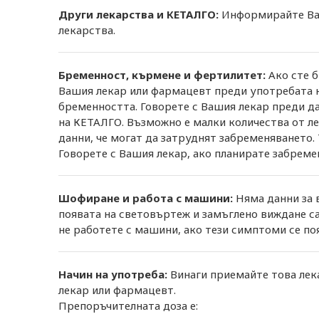
Други лекарства и КЕТАЛГО:
Информирайте Ваш
лекарства.
Бременност, кърмене и фертилитет:
Ако сте б
Вашия лекар или фармацевт преди употребата на
бременността. Говорете с Вашия лекар преди д
на КЕТАЛГО. Възможно е малки количества от л
данни, че могат да затруднят забременяването.
Говорете с Вашия лекар, ако планирате забреме
Шофиране и работа с машини:
Няма данни за 
появата на световъртеж и замъглено виждане с
не работете с машини, ако тези симптоми се по
Начин на употреба:
Винаги приемайте това лека
лекар или фармацевт.
Препоръчителната доза е: