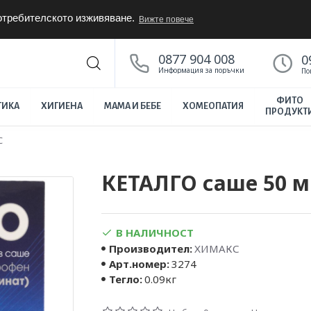
потребителското изживяване.
Вижте повече
0877 904 008
0
Информация за поръчки
По
ФИТО
ТИКА
ХИГИЕНА
МАМА И БЕБЕ
ХОМЕОПАТИЯ
ПРОДУКТ
С
КЕТАЛГО саше 50 м
В НАЛИЧНОСТ
Производител:
ХИМАКС
Арт.номер:
3274
Тегло:
0.09кг