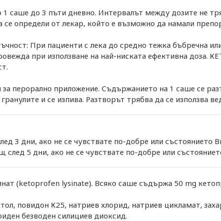
1 саше до 3 пъти дневно. Интервалът между дозите не тряб
а се определи от лекар, който е възможно да намали препо
ъчност: При пациенти с лека до средно тежка бъбречна ил
провежда при използване на най-ниската ефективна доза. КЕ
т.
за перорално приложение. Съдържанието на 1 саше се разтв
гранулите и се изпива. Разтворът трябва да се използва ве
д 3 дни, ако не се чувствате по-добре или състоянието В
 след 5 дни, ако не се чувствате по-добре или състояниет
ат (ketoprofen lysinate). Всяко саше съдържа 50 mg кето
ол, повидон К25, натриев хлорид, натриев цикламат, заха
оиден безводен силициев диоксид.