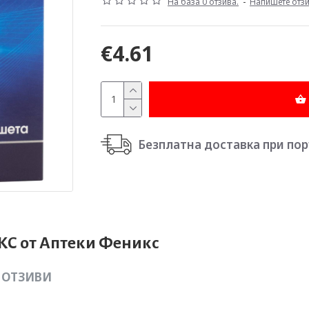
На база 0 отзива.
-
Напишете отз
€4.61
Безплатна доставка при поръч
КС от Аптеки Феникс
ОТЗИВИ