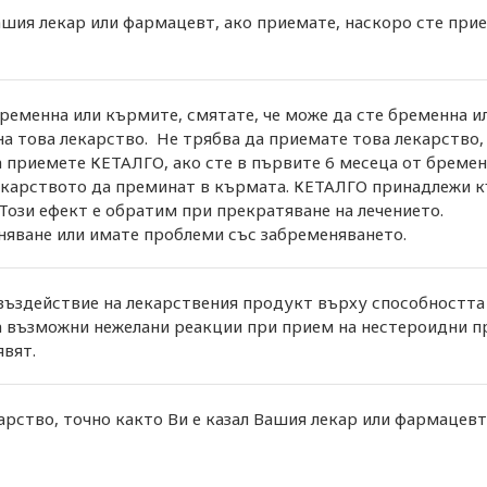
ия лекар или фармацевт, ако приемате, наскоро сте прие
ременна или кърмите, смятате, че може да сте бременна и
 това лекарство. Не трябва да приемате това лекарство, 
а приемете КЕТАЛГО, ако сте в първите 6 месеца от бреме
екарството да преминат в кърмата. КЕТАЛГО принадлежи к
 Този ефект е обратим при прекратяване на лечението.
няване или имате проблеми със забременяването.
въздействие на лекарствения продукт върху способността 
а възможни нежелани реакции при прием на нестероидни п
явят.
рство, точно както Ви е казал Вашия лекар или фармацевт