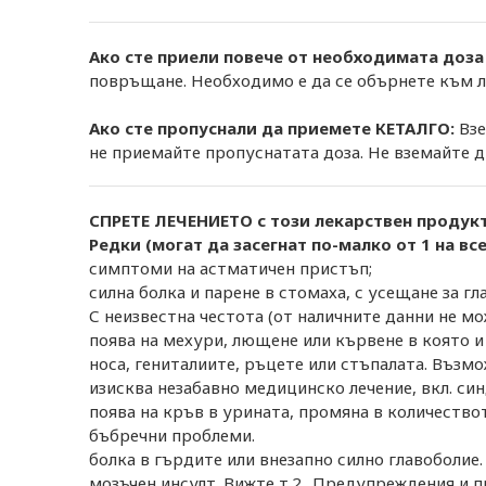
Ако сте приели повече от необходимата доза
повръщане. Необходимо е да се обърнете към ле
Ако сте пропуснали да приемете КЕТАЛГО:
Взе
не приемайте пропуснатата доза. Не вземайте д
СПРЕТЕ ЛЕЧЕНИЕТО с този лекарствен продукт
Редки (могат да засегнат по-малко от 1 на вс
симптоми на астматичен пристъп;
силна болка и парене в стомаха, с усещане за гл
С неизвестна честота (от наличните данни не м
поява на мехури, лющене или кървене в която и 
носа, гениталиите, ръцете или стъпалата. Въз
изисква незабавно медицинско лечение, вкл. с
поява на кръв в урината, промяна в количествот
бъбречни проблеми.
болка в гърдите или внезапно силно главоболи
мозъчен инсулт. Вижте т.2 „Предупреждения и п