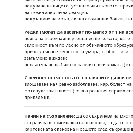
подуване на лицето, устните или гърлото, прич
на тежка алергична реакция.
повръщане на кръв, силни стомашни болки, тъм
Редки (могат да засегнат по-малко от 1 на вс
поява на необичайни усещания по кожата, като и
склонност към по-лесно от обичайното образува
пребледняване, чувство за умора, слабост или 
замъглено виждане;
пожълтяване на бялото на очите или кожата (жъл
С неизвестна честота (от наличните данни н
влошаване на чревно заболяване, нар. болест н
фоточувствителност (кожна реакция спрямо све
припадъци.
Начин на съхранение:
Да се съхранява на място
съхранява в оригиналната опаковка, за да се пр
картонената опаковка и сашето след съкращениет