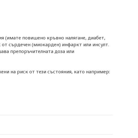
ия (имате повишено кръвно налягане, диабет,
 от сърдечен (миокарден) инфаркт или инсулт.
шава препоръчителната доза или
ени на риск от тези състояния, като например: