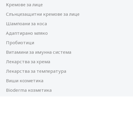
Кремове за лице
Слънцезащитни кремове за лице
Шампоани за коса
Адаптирано мляко
Пробиотици
Витамини за имунна система
Лекарства за хрема
Лекарства за температура
Виши козметика
Bioderma козметика
© 2025 Аптека Феникс. Всички права запазени.
Дигитален маркетинг и реклама от Neton.BG
Изработка на сайт