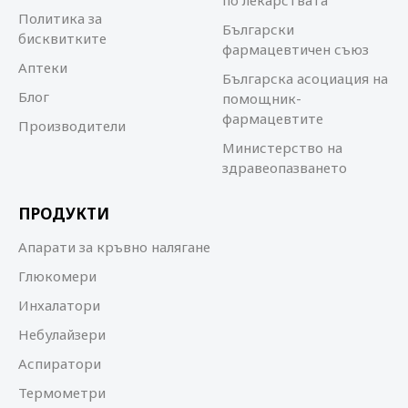
по лекарствата
Политика за
Български
бисквитките
фармацевтичен съюз
Аптеки
Българска асоциация на
Блог
помощник-
фармацевтите
Производители
Министерство на
здравеопазването
ПРОДУКТИ
Апарати за кръвно налягане
Глюкомери
Инхалатори
Небулайзери
Аспиратори
Термометри