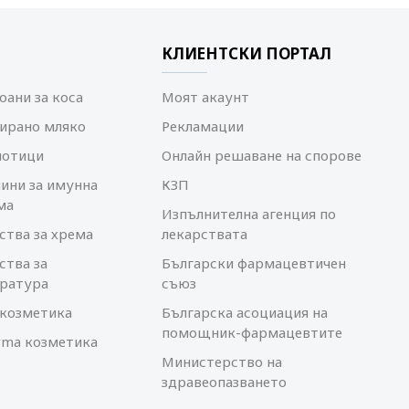
КЛИЕНТСКИ ПОРТАЛ
ани за коса
Моят акаунт
ирано мляко
Рекламации
иотици
Онлайн решаване на спорове
ини за имунна
КЗП
ма
Изпълнителна агенция по
ства за хрема
лекарствата
ства за
Български фармацевтичен
ратура
съюз
козметика
Българска асоциация на
помощник-фармацевтите
rma козметика
Министерство на
здравеопазването