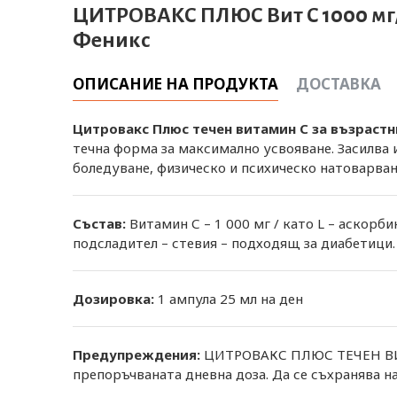
ЦИТРОВАКС ПЛЮС Вит C 1000 мг/ В
Феникс
ОПИСАНИЕ НА ПРОДУКТА
ДОСТАВКА
Цитровакс Плюс течен витамин С за възрастн
течна форма за максимално усвояване. Засилва
боледуване, физическо и психическо натоварван
Състав:
Витамин С – 1 000 мг / като L – аскорби
подсладител – стевия – подходящ за диабетици. 
Дозировка:
1 ампула 25 мл на ден
Предупреждения:
ЦИТРОВАКС ПЛЮС ТЕЧЕН ВИТАМ
препоръчваната дневна доза. Да се съхранява н