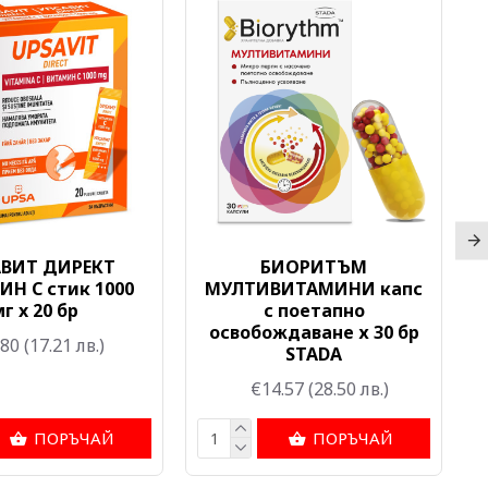
АВИТ ДИРЕКТ
БИОРИТЪМ
Н C стик 1000
МУЛТИВИТАМИНИ капс
г x 20 бр
с поетапно
освобождаване х 30 бр
.80
(17.21 лв.)
STADA
€14.57
(28.50 лв.)
ПОРЪЧАЙ
ПОРЪЧАЙ