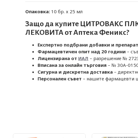
Опаковка:
10 бр. х 25 мл
Защо да купите ЦИТРОВАКС ПЛЮС В
ЛЕКОВИТА от
Аптека Феникс
?
Експертно подбрани добавки и препара
Фармацевтичен опит над 20 години
– съ
Лицензирана от
ИАЛ
– разрешение № 2723 
Вписана за онлайн търговия
– № 30A-0150 
Сигурна и дискретна доставка
– директно
Персонален съвет
– нашите фармацевти щ