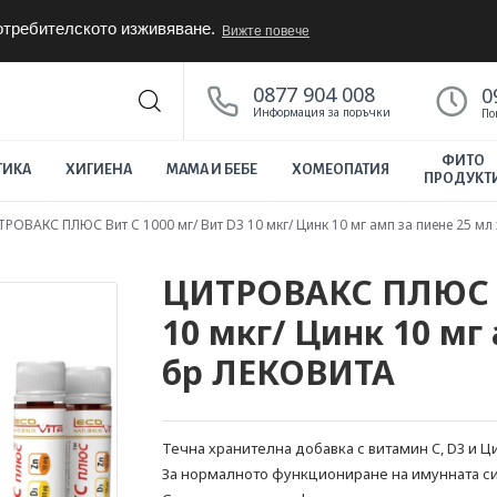
потребителското изживяване.
Вижте повече
0877 904 008
0
Информация за поръчки
По
ФИТО
ТИКА
ХИГИЕНА
МАМА И БЕБЕ
ХОМЕОПАТИЯ
ПРОДУКТ
РОВАКС ПЛЮС Вит C 1000 мг/ Вит D3 10 мкг/ Цинк 10 мг амп за пиене 25 мл
ЦИТРОВАКС ПЛЮС Ви
10 мкг/ Цинк 10 мг 
бр ЛЕКОВИТА
Течна хранителна добавка с витамин C, D3 и Ц
За нормалното функциониране на имунната си