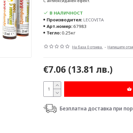
С антиоксиданен ефект.
В НАЛИЧНОСТ
Производител:
LECOVITA
Арт.номер:
67983
Тегло:
0.25кг
На база 0 отзива.
-
Напишете отз
€7.06
(13.81 лв.)
Безплатна доставка при поръч