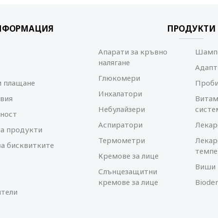
НФОРМАЦИЯ
ПРОДУКТИ
Апарати за кръвно
Шампо
налягане
Адапт
Глюкомери
и плащане
Проб
Инхалатори
вия
Витам
Небулайзери
систе
ност
Аспиратори
Лекар
а продукти
Термометри
Лекар
за бисквитките
темпе
Кремове за лице
Виши 
Слънцезащитни
кремове за лице
Biode
тели