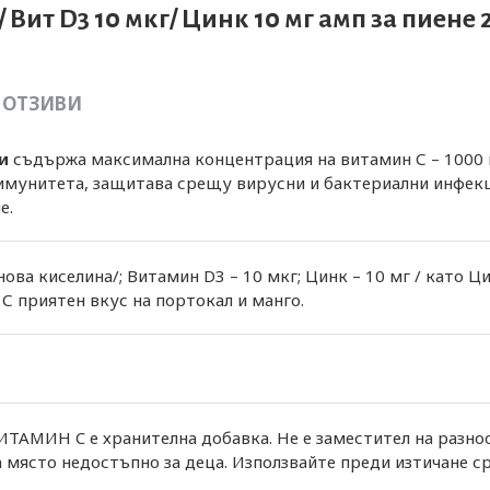
ит D3 10 мкг/ Цинк 10 мг амп за пиене 
ОТЗИВИ
и
съдържа максимална концентрация на витамин С – 1000 м
 имунитета, защитава срещу вирусни и бактериални инфекц
е.
нова киселина/; Витамин D3 – 10 мкг; Цинк – 10 мг / като Ц
С приятен вкус на портокал и манго.
ИН C е хранителна добавка. Не е заместител на разнооб
а място недостъпно за деца. Използвайте преди изтичане ср