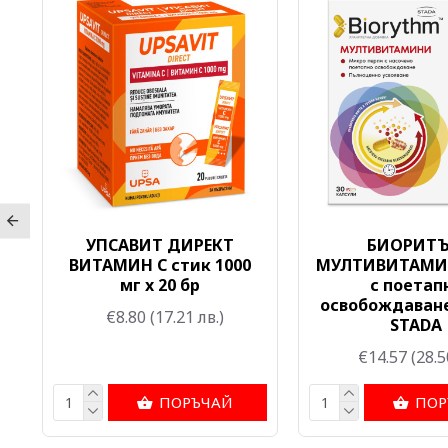
УПСАВИТ ДИРЕКТ
БИОРИТ
ВИТАМИН C стик 1000
МУЛТИВИТАМИ
мг x 20 бр
с поетап
освобождаване
€8.80
(17.21 лв.)
STADA
€14.57
(28.5
ПОРЪЧАЙ
ПОР