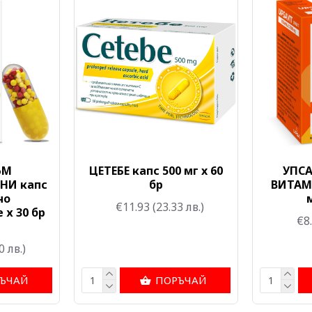
ЪМ
ЦЕТЕБЕ капс 500 мг x 60
УПС
НИ капс
бр
ВИТАМИ
но
м
€11.93
(23.33 лв.)
 х 30 бр
€8
0 лв.)
ЪЧАЙ
ПОРЪЧАЙ