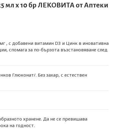
25 мл х 10 бр ЛЕКОВИТА от Аптеки
г , с добавени витамин D3 и Цинк в иновативна
ии, спомага за по-бързота възстановяване след
инков Глюконат/. Без захар, с естествен
разното хранене. Да не се превишава
ока на годност.