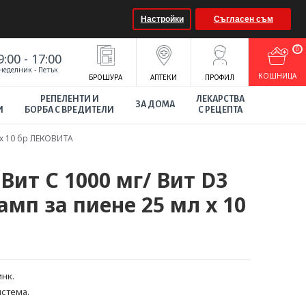
Настройки
Съгласен съм
0
9:00 - 17:00
неделник - Петък
КOШНИЦА
БРОШУРА
АПТЕКИ
ПРОФИЛ
РЕПЕЛЕНТИ И
ЛЕКАРСТВА
ЗА ДОМА
И
БОРБА С ВРЕДИТЕЛИ
С РЕЦЕПТА
 х 10 бр ЛЕКОВИТА
т C 1000 мг/ Вит D3
амп за пиене 25 мл х 10
инк.
стема.